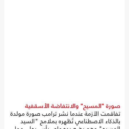
صورة "المسيح" والانتفاضة الأسقفية
تفاقمت الأزمة عندما نشر ترامب صورة مولدة
بالذكاء الاصطناعي تُظهره بملامح "السيد
المسيح" وهو يضع يده على رأس رجل، مما