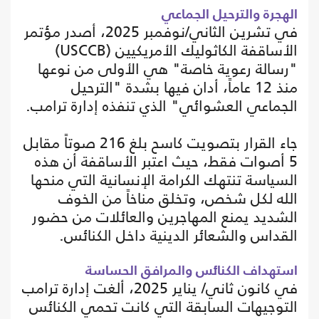
الهجرة والترحيل الجماعي
في تشرين الثاني/نوفمبر 2025، أصدر مؤتمر
الأساقفة الكاثوليك الأمريكيين (USCCB)
"رسالة رعوية خاصة" هي الأولى من نوعها
منذ 12 عاماً، أدان فيها بشدة "الترحيل
الجماعي العشوائي" الذي تنفذه إدارة ترامب.
جاء القرار بتصويت كاسح بلغ 216 صوتاً مقابل
5 أصوات فقط، حيث اعتبر الأساقفة أن هذه
السياسة تنتهك الكرامة الإنسانية التي منحها
الله لكل شخص، وتخلق مناخاً من الخوف
الشديد يمنع المهاجرين والعائلات من حضور
القداس والشعائر الدينية داخل الكنائس.
استهداف الكنائس والمرافق الحساسة
في كانون ثاني/ يناير 2025، ألغت إدارة ترامب
التوجيهات السابقة التي كانت تحمي الكنائس