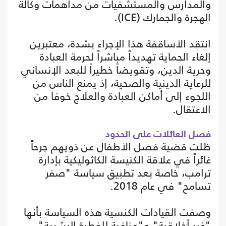
والمدارس والمستشفيات من مداهمات وكالة
الهجرة والجمارك (ICE).
انتقد الأساقفة هذا الإجراء بشدة، معتبرين
إلغاء الحماية تهديداً مباشراً لحرمة العبادة
وحرية الدين، وتقويضاً خطيراً للبعد الإنساني
للرعاية الدينية والصحية، إذ يمنع الناس من
اللجوء إلى أماكن العبادة والعلاج خوفاً من
الاعتقال.
فصل العائلات على الحدود
ظلت قضية فصل الأطفال عن ذويهم جرحاً
غائراً في علاقة الكنيسة الكاثوليكية بإدارة
ترامب، خاصة بعد تطبيق سياسة "صفر
تسامح" في عام 2018.
وصفت القيادات الكنسية هذه السياسة بأنها
"غير أخلاقية" و"منافية للفطرة البشرية"،