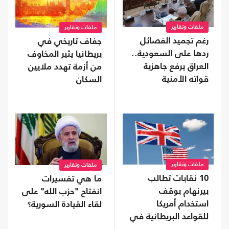
ملفات وتقارير
ملفات وتقارير
رغم تجميد الفصائل
جفاف تاريخي في
ردها على السعودية..
بريطانيا يثير المخاوف
العراق يرفع جاهزية
من أزمة تهدد ملايين
قواته الأمنية
السكان
ملفات وتقارير
ملفات وتقارير
10 نقابات تطالب
ما هي تفسيرات
بيرنهام بوقف
انفتاح "حزب الله" على
استخدام أمريكا
لقاء القيادة السورية؟
للقواعد البريطانية في