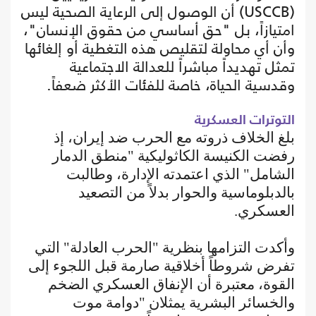
(USCCB) أن الوصول إلى الرعاية الصحية ليس
امتيازاً، بل "حق أساسي من حقوق الإنسان"،
وأن أي محاولة لتقليص هذه التغطية أو إلغائها
تمثل تهديداً مباشراً للعدالة الاجتماعية
وقدسية الحياة، خاصة للفئات الأكثر ضعفاً.
التوترات العسكرية
بلغ الخلاف ذروته مع الحرب ضد إيران، إذ
رفضت الكنيسة الكاثوليكية "منطق الدمار
الشامل" الذي اعتمدته الإدارة، وطالبت
بالدبلوماسية والحوار بدلاً من التصعيد
العسكري.
وأكدت التزامها بنظرية "الحرب العادلة" التي
تفرض شروطاً أخلاقية صارمة قبل اللجوء إلى
القوة، معتبرة أن الإنفاق العسكري الضخم
والخسائر البشرية يمثلان "دوامة موت