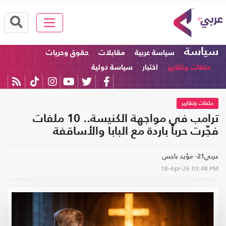
سياسة
سياسة عربية
مقابلات
حقوق وحريات
ملفات وتقارير
اختبار
سياسة دولية
ملفات وتقارير
ترامب في مواجهة الكنيسة.. 10 ملفات
فجّرت حرباً باردة مع البابا والأساقفة
عربي21- مؤيد باجس
18-Apr-26
03:48 PM