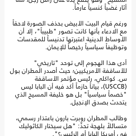
أثار غضباً كنسياً عارماً.
ورغم قيام البيت الأبيض بحذف الصورة لاحقاً
مع الادعاء بأنها كانت تصور "طبيباً"، إلا أن
الأوساط الدينية اعتبرتها تدنيساً للمقدسات
وتوظيفاً سياسياً رخيصاً للإيمان.
أدى هذا الهجوم إلى توحد "تاريخي"
للأساقفة الأمريكيين؛ حيث أصدر المطران بول
س. كواكلي، رئيس مؤتمر الأساقفة
(USCCB)، بياناً حازماً أكد فيه أن البابا ليس
"خصماً سياسياً" بل هو خليفة المسيح الذي
يتحدث بصدق الإنجيل.
وطالب المطران روبرت بارون باعتذار رسمي،
متسائلاً بلهجة تحدٍّ: "هل سيختار الكاثوليك
في أمريكا البابا أم الرئيس؟".