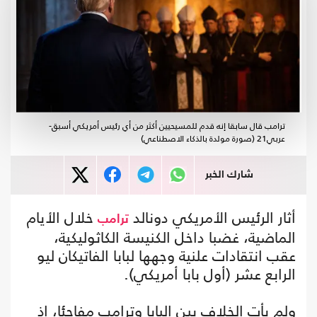
ترامب قال سابقا إنه قدم للمسيحيين أكثر من أي رئيس أمريكي أسبق-
عربي21 (صورة مولدة بالذكاء الاصطناعي)
شارك الخبر
أثار الرئيس الأمريكي دونالد
خلال الأيام
ترامب
الماضية، غضبا داخل الكنيسة الكاثوليكية،
عقب انتقادات علنية وجهها لبابا الفاتيكان ليو
الرابع عشر (أول بابا أمريكي).
ولم يأت الخلاف بين البابا وترامب مفاجئا، إذ