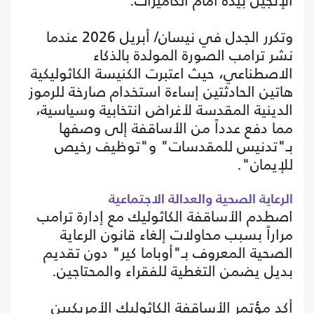
الإنجيل بيده أمام الكاميرات.
وتكرر الجدل في نيسان/ أبريل 2026 عندما
نشر ترامب الصورة المولدة بالذكاء
الاصطناعي، حيث اعتبرت الكنيسة الكاثوليكية
هاتين الحادثتين إساءة استخدام صارخة للرموز
الدينية المقدسة لأغراض انتخابية وسياسية،
مما دفع عدداً من الأساقفة إلى وصفها
بـ"تدنيس للمقدسات" و"توظيف رخيص
للإيمان".
الرعاية الصحية والعدالة الاجتماعية
اصطدم الأساقفة الكاثوليك مع إدارة ترامب
مراراً بسبب محاولات إلغاء قانون الرعاية
الصحية المعروف بـ"أوباما كير" دون تقديم
بديل يضمن التغطية للفقراء والمحتاجين.
أكد مؤتمر الأساقفة الكاثوليك الأمريكيين