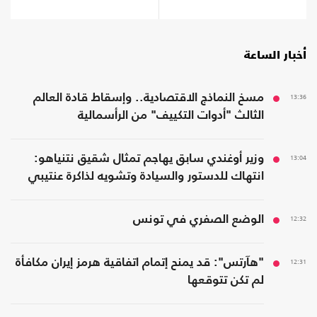
حرب إيران
أخبار الساعة
13:36
مسخ النماذج الاقتصادية.. وإسقاط قادة العالم
الثالث "أدوات التكييف" من الرأسمالية
13:04
وزير أوغندي سابق يهاجم تمثال شقيق نتنياهو:
انتهاك للدستور والسيادة وتشويه لذاكرة عنتيبي
12:32
الوضع الصفري في تونس
12:31
"هآرتس": قد يمنح إتمام اتفاقية هرمز إيران مكافأة
لم تكن تتوقعها