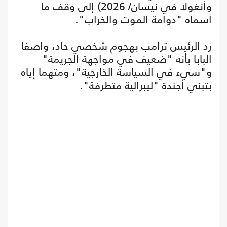
وأنغولا في نيسان/ 2026) إلى وقف ما
أسماه "دوامة الموت والخراب".
رد الرئيس ترامب بهجوم شخصي حاد، واصفاً
البابا بأنه "ضعيف في مواجهة الجريمة"
و"سيء في السياسة الخارجية"، ومتهماً إياه
بتبني أجندة "ليبرالية متطرفة".