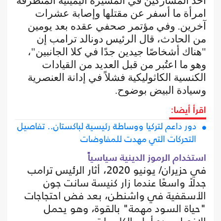
أحد المشاركين في المسيرة اليمينية المتطرفة
امرأة ما أسفر عن مقتلها وإصابة عشرات
آخرين. وفي مؤتمر صحفي عقده بعد يومين
من الحادث، قال الرئيس دونالد ترامب إن
"هناك أشخاصًا جيدين جدًا في كلا الجانبين"،
وهو ما اعتُبر من قبل العديد من القيادات
الكنسية الكاثوليكية فشلاً في إدانة العنصرية
وسيادة البيض بوضوح.
اقرأ أيضا:
دور داعم لتركيا ووساطة رئيسية لباكستان.. تفاصيل
التحركات التي مهدت للمفاوضات
استخدام الرموز الدينية سياسياً
في حزيران/ يونيو 2020، أثار الرئيس ترامب
جدلاً واسعًا عندما زار كنيسة سانت جون
الأسقفية في واشنطن، بعد فض احتجاجات
"حياة السود مهمة" بالقوة، وهو يحمل