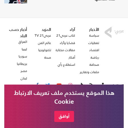
الأخبار
آراء
المزيد
أخبار حسب
سياسة
كتاب عربي21
عربي21 TV
البلد
العراق
تغطيات
قضايا وآراء
عالم الفن
ليبيا
اقتصاد
مقالات مختارة
تكنولوجيا
سوريا
رياضة
أفكار
صحة
بريطانيا
صحافة
استطلاع رأي
مصر
ملفات وتقارير
لبنان
تابعنا على
هذا الموقع يستخدم ملف تعريف الارتباط
Cookie
من نحن
اتصل بنا
أوافق
شروط الاستخدام
عربي21 ، جميع الحقوق محفوظة @ 2020