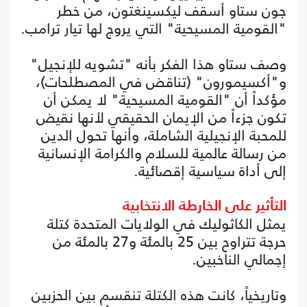
جون ستاو أسقف ليكسينغتون، من خطر
"القومية المسيحية" التي يروج لها تيار ترامب.
وصف ستاو هذا الفكر بأنه "تشويه للإنجيل"
و"أكسيمورون" (تناقض في المصطلحات)،
مؤكداً أن "القومية المسيحية" لا يمكن أن
تكون جزءاً من الإيمان الحقيقي لأنها نقيض
للمحبة الإنجيلية الشاملة، وأنها تحول الدين
من رسالة عالمية للسلام والكرامة الإنسانية
إلى أداة سياسية إقصائية.
التأثير على الخارطة الانتخابية
يمثل الكاثوليك في الولايات المتحدة كتلة
حرجة تتراوح بين 25 بالمئة و27 بالمئة من
إجمالي الناخبين.
وتاريخياً، كانت هذه الكتلة تنقسم بين الحزبين