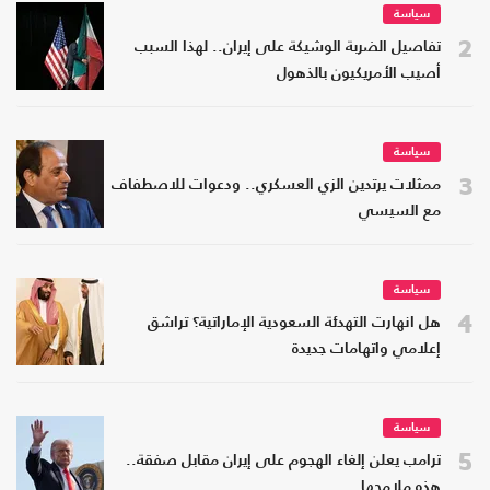
سياسة
2
تفاصيل الضربة الوشيكة على إيران.. لهذا السبب
أصيب الأمريكيون بالذهول
سياسة
3
ممثلات يرتدين الزي العسكري.. ودعوات للاصطفاف
مع السيسي
سياسة
4
هل انهارت التهدئة السعودية الإماراتية؟ تراشق
إعلامي واتهامات جديدة
سياسة
5
ترامب يعلن إلغاء الهجوم على إيران مقابل صفقة..
هذه ملامحها