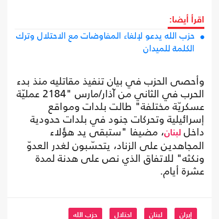
اقرأ أيضا:
حزب الله يدعو لإلغاء المفاوضات مع الاحتلال وترك
الكلمة للميدان
وأحصى الحزب في بيان تنفيذ مقاتليه منذ بدء
الحرب في الثاني من آذار/مارس "2184 عمليّة
عسكريّة مختلفة" طالت بلدات ومواقع
إسرائيلية وتحركات جنود في بلدات حدودية
داخل
، مضيفا "ستبقى يد هؤلاء
لبنان
المجاهدين على الزناد، يتحسّبون لغدر العدوّ
ونكثه" للاتفاق الذي نص على هدنة لمدة
عشرة أيام.
إيران
لبنان
احتلال
حزب الله