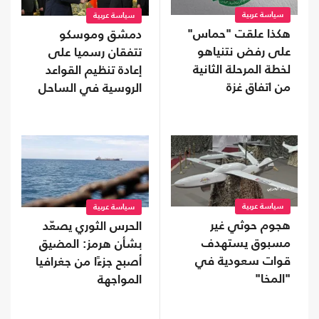
سياسة عربية
سياسة عربية
هكذا علقت "حماس"
دمشق وموسكو
على رفض نتنياهو
تتفقان رسميا على
لخطة المرحلة الثانية
إعادة تنظيم القواعد
من اتفاق غزة
الروسية في الساحل
سياسة عربية
سياسة عربية
هجوم حوثي غير
الحرس الثوري يصعّد
مسبوق يستهدف
بشأن هرمز: المضيق
قوات سعودية في
أصبح جزءًا من جغرافيا
"المخا"
المواجهة