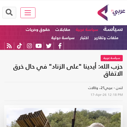
سياسة
سياسة عربية
مقابلات
حقوق وحريات
ملفات وتقارير
اختبار
سياسة دولية
سياسة عربية
حزب الله: أيدينا "على الزناد" في حال خرق
الاتفاق
لندن - عربي21، وكالات
17-Apr-26
12:18 PM