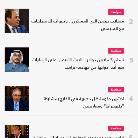
سياسة
2
ممثلات يرتدين الزي العسكري.. ودعوات للاصطفاف
مع السيسي
سياسة
3
تسلم 5 ملايين دولار.. البيت الأبيض: على الإمارات
منع أحد أدواتها من مهاجمة ترامب
سياسة
4
تدشين حكومة ظل مصرية في الخارج بمشاركة
"تكنوقراط" ومعارضين
سياسة
5
ترامب يحدد موعد بدء المفاوضات مع إيران.. ويكشف