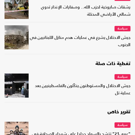
رشقات صاروخية لحزب الله.. وصفارات الإنذار تدوي
شمالي الأراضي المحتلة
سياسة
جيش الاحتلال يشرع في عمليات هدم منازل اللبنانيين في
الجنوب
تغطية ذات صلة
سياسة
جيش الاحتلال والمستوطنون ينكّلون بالفلسطينيين بعد
عملية تل
تقرير خاص
سياسة
"عربي21" تتشح بالسواد حدادا على شهداء الصحافة في