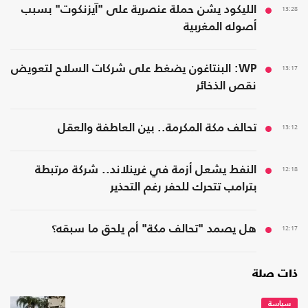
13:28
الليكود يشن حملة عنصرية على "آيزنكوت" بسبب
أصوله المغربية
13:17
WP: البنتاغون يضغط على شركات السلاح لتعويض
نقص الذخائر
13:12
تحالف مكة المكرمة.. بين العاطفة والعقل
12:18
النفط يشعل أزمة في غرينلاند.. شركة مرتبطة
بترامب تتحرك للحفر رغم التحذير
12:17
هل يصمد "تحالف مكة" أم يلحق ما سبقه؟
ذات صلة
سياسة