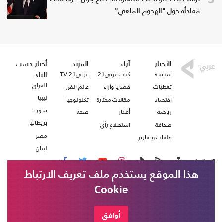
مفاجأة حول "الهجوم الملغي"
الأخبار
آراء
المزيد
أخبار حسب
سياسة
كتاب عربي21
عربي21 TV
البلد
العراق
تغطيات
قضايا وآراء
عالم الفن
ليبيا
اقتصاد
مقالات مختارة
تكنولوجيا
سوريا
رياضة
أفكار
صحة
بريطانيا
صحافة
استطلاع رأي
مصر
ملفات وتقارير
لبنان
تابعنا على
هذا الموقع يستخدم ملف تعريف الارتباط
Cookie
من نحن
اتصل بنا
شروط الاستخدام
أوافق