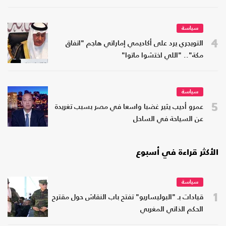
سياسة
4
التويجري يرد على أكاديمي إماراتي هاجم "اتفاق
مكة".. "اللي اختشوا ماتوا"
سياسة
5
عمرو أديب يثير غضبا واسعا في مصر بسبب تغريدة
عن السياحة في الساحل
الأكثر قراءة في أسبوع
سياسة
1
قيادات بـ "البوليساريو" تفتح باب النقاش حول مقترح
الحكم الذاتي المغربي