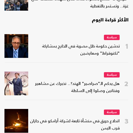
غزة.. وتستمر بالتغطية
الأكثر قراءة اليوم
سياسة
1
تدشين حكومة ظل مصرية في الخارج بمشاركة
"تكنوقراط" ومعارضين
سياسة
2
هل يحكم الـ"صراصير" الهند؟.. نخبرك عن مشاهير
وفنانين وصلوا إلى السلطة
سياسة
3
اندلاع حريق في منشأة تابعة لشركة أرامكو في جازان
قرب اليمن