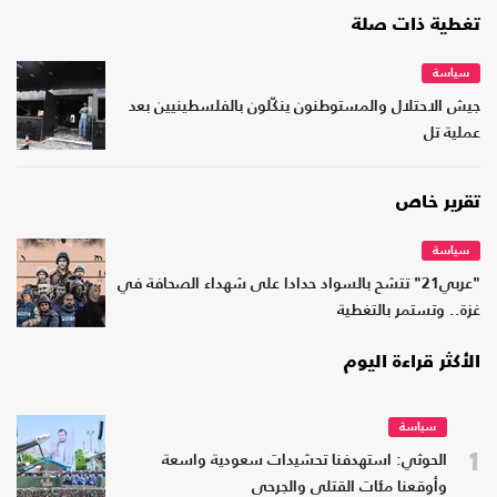
تغطية ذات صلة
سياسة
جيش الاحتلال والمستوطنون ينكّلون بالفلسطينيين بعد
عملية تل
تقرير خاص
سياسة
"عربي21" تتشح بالسواد حدادا على شهداء الصحافة في
غزة.. وتستمر بالتغطية
الأكثر قراءة اليوم
سياسة
1
الحوثي: استهدفنا تحشيدات سعودية واسعة
وأوقعنا مئات القتلى والجرحى