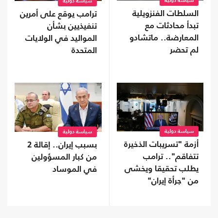
سياسة دولية
سياسة دولية
السلطات الفنزويلية
ترامب يوقع على أمرين
تبدأ محادثات مع
تنفيذيين بشأن
المعارضة.. ماتشادو
المواليد في الولايات
لم تحضر
المتحدة
سياسة دولية
سياسة دولية
أزمة "تسريبات الذخيرة
بسبب إيران.. إقالة 2
تتفاقم".. ترامب
من كبار المسؤولين
يطلب تحقيقا ويخشى
في الموساد
من "جرأة إيران"