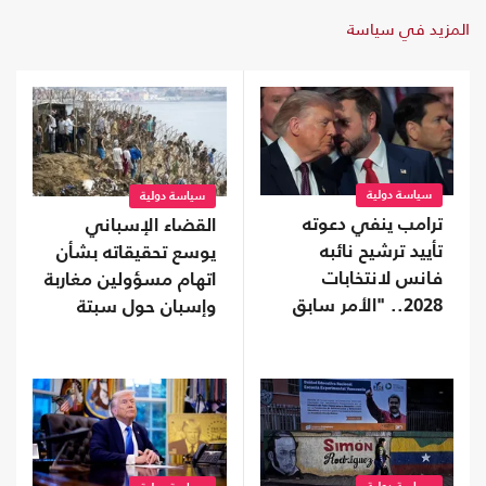
المزيد في سياسة
سياسة دولية
سياسة دولية
ترامب ينفي دعوته
القضاء الإسباني
تأييد ترشيح نائبه
يوسع تحقيقاته بشأن
فانس لانتخابات
اتهام مسؤولين مغاربة
2028.. "الأمر سابق
وإسبان حول سبتة
لأوانه"