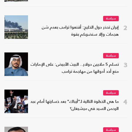
سياسة
2
إيران تحذر دول الخليج: أقنعوا ترامب بعدم شن
هجمات وإلا سنضربكم بقوة
سياسة
3
تسلم 5 ملايين دولار.. البيت الأبيض: على الإمارات
منع أحد أدواتها من مهاجمة ترامب
سياسة
4
ما هي الخطوة التالية لـ"أيباك" بعد خسارتها أمام عبد
الرحمن السيد في ميشيغان؟
سياسة