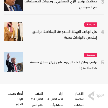
3
ممثلات يرتدين الزي العسكري.. ودعوات للاصطفاف
مع السيسي
سياسة
4
هل انهارت التهدئة السعودية الإماراتية؟ تراشق
إعلامي واتهامات جديدة
سياسة
5
ترامب يعلن إلغاء الهجوم على إيران مقابل صفقة..
هذه ملامحها
الأخبار
آراء
المزيد
أخبار حسب
سياسة
كتاب عربي21
عربي21 TV
البلد
العراق
تغطيات
قضايا وآراء
عالم الفن