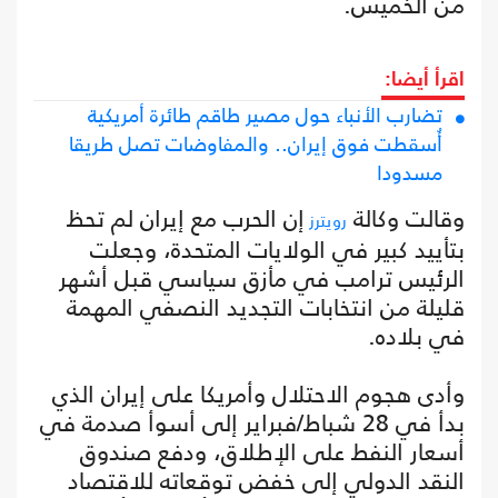
من الخميس.
اقرأ أيضا:
تضارب الأنباء حول مصير طاقم طائرة أمريكية
أُسقطت فوق إيران.. والمفاوضات تصل طريقا
مسدودا
وقالت وكالة
إن الحرب مع إيران لم تحظ
رويترز
بتأييد كبير في الولايات المتحدة، وجعلت
الرئيس ترامب في مأزق سياسي قبل أشهر
قليلة من انتخابات التجديد النصفي المهمة
في بلاده.
وأدى هجوم الاحتلال وأمريكا على إيران الذي
بدأ في 28 شباط/فبراير إلى أسوأ صدمة في
أسعار النفط على الإطلاق، ودفع صندوق
النقد الدولي إلى خفض توقعاته للاقتصاد