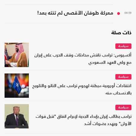
04:59
معركة طوفان الأقصى لم تنته بعد!
ذات صلة
سياسة
أكسيوس: ترامب ناقش محادثات وقف الحرب على إيران
مع ولي العهد السعودي
سياسة
انتقادات أوروبية مبطنة لهجوم ترامب على الناتو والتلويح
بالانسحاب منه
سياسة
ترامب يطالب إيران بإبداء الجدية لإبرام اتفاق "قبل فوات
الأوان" ويهدد بضربات أشد