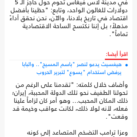
في مدينة لاس فيغاس تحوم حول حاجز الـ 5
دولارات للغالون الواحد، وتابع: "حظينا بأفضل
اقتصاد في تاريخ بلادنا، والآن، نحن نحقق أداءً
مذهلاً؛ بل إننا نكتسح الساحة الاقتصادية
تماماً".
اقرأ أيضا:
هيغسيث يدعو لنصر "باسم المسيح".. والبابا
يرفض استخدام "يسوع" لتبرير الحروب
وأضاف خلال كلمته: "تقدمنا على الرغم من
تحولنا الطفيف نحو تلك الدولة المحببة، إيران؛
ذلك المكان المحبب... وهو أمر كان لزاماً علينا
فعله، لأنه لولا ذلك، لكانت عواقب وخيمة قد
وقعت".
وعزا ترامب التضخم المتصاعد إلى كونه