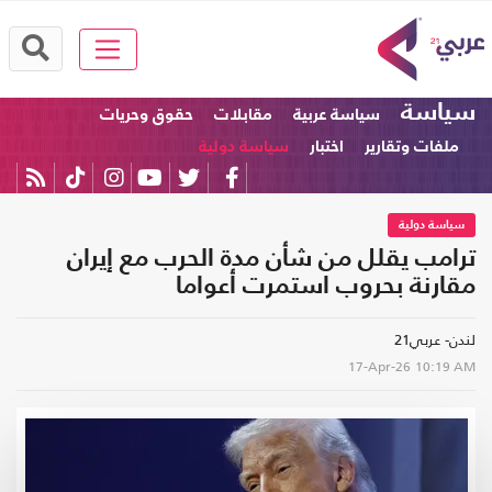
سياسة
سياسة عربية
مقابلات
حقوق وحريات
ملفات وتقارير
اختبار
سياسة دولية
سياسة دولية
ترامب يقلل من شأن مدة الحرب مع إيران
مقارنة بحروب استمرت أعواما
لندن- عربي21
17-Apr-26
10:19 AM