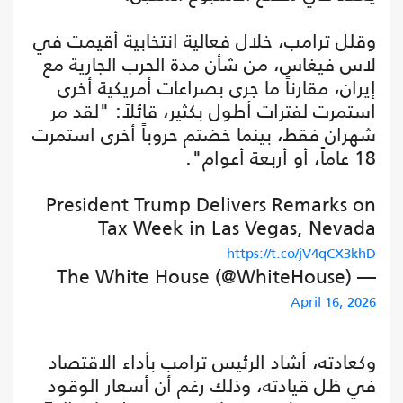
وقلل ترامب، خلال فعالية انتخابية أقيمت في
لاس فيغاس، من شأن مدة الحرب الجارية مع
إيران، مقارناً ما جرى بصراعات أمريكية أخرى
استمرت لفترات أطول بكثير، قائلاً: "لقد مر
شهران فقط، بينما خضتم حروباً أخرى استمرت
18 عاماً، أو أربعة أعوام".
President Trump Delivers Remarks on
Tax Week in Las Vegas, Nevada
https://t.co/jV4qCX3khD
— The White House (@WhiteHouse)
April 16, 2026
وكعادته، أشاد الرئيس ترامب بأداء الاقتصاد
في ظل قيادته، وذلك رغم أن أسعار الوقود