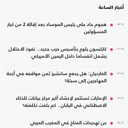
أخبار الساعة
08:16
هجوم حاد على رئيس الموساد بعد إقالة 2 من كبار
المسؤولين
07:25
كارلسون يلوح بتأسيس حزب جديد.. نفوذ الاحتلال
يشعل انقساما داخل اليمين الأمريكي
07:04
الغارديان: هل يدفع سانشيز ثمن مواقفه في أزمة
المهاجرين إلى سبتة؟
07:02
الإمارات تستثمر لإنشاء أكبر مركز بيانات للذكاء
الاصطناعي في اليابان.. كم بلغت تكلفته؟
05:22
عن تهديدات المناخ في المغرب العربي