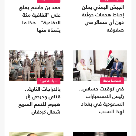
الجيش اليمني يعلن
حمد بن جاسم يعلق
إحباط هجمات حوثية
على "اتفاقية مكة
دون أي خسائر في
الدفاعية".. هذا ما
صفوفه
يتمناه منها
سياسة عربية
سياسة عربية
في توقيت حساس..
بالدراجات النارية..
رئيس الاستخبارات
قتلى وجرحى إثر
السعودية في بغداد
هجوم للدعم السريع
لهذا السبب
شمال كردفان