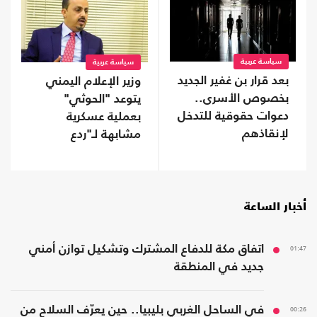
سياسة عربية
سياسة عربية
بعد قرار بن غفير الجديد
وزير الإعلام اليمني
بخصوص الأسرى..
يتوعد "الحوثي"
دعوات حقوقية للتدخل
بعملية عسكرية
لإنقاذهم
مشابهة لـ"ردع
العدوان" ضد الأسد
أخبار الساعة
01:47
اتفاق مكة للدفاع المشترك وتشكيل توازن أمني
جديد في المنطقة
00:26
في الساحل الغربي بليبيا.. حين يعرّف السلاح من