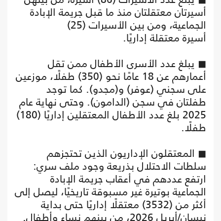
أسيرتان معتقلتان منذ ما قبل جريمة الإبادة
الجماعية، ومن بين الأسيرات (25)
أسيرة معتقلة إداريًا.
◼ يبلغ عدد الأسرى الأطفال ممن تقل
أعمارهم عن 18 عامًا نحو (350) طفلًا، موزعين
على سجني (عوفر) و(مجدو). كما توجد
طفلتان في سجن (الدامون). وحتى نهاية عام
2025 بلغ عدد الأطفال المعتقلين إداريًا (180)
طفلًا.
◼ المعتقلون الإداريون الذين تحتجزهم
سلطات الاحتلال بذريعة وجود ملف سري:
ارتفع عددهم في أعقاب جريمة الإبادة
الجماعية بوتيرة غير مسبوقة تاريخيًا، ليصل إلى
أكثر من (3532) معتقلًا إداريًا حتى بداية
نيسان/أبريل 2026، من بينهم نساء وأطفال.