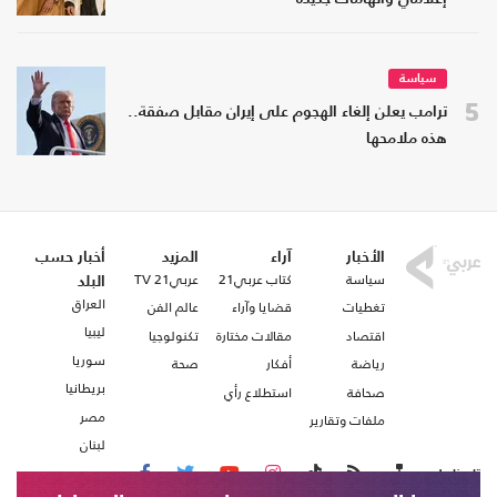
سياسة
5
ترامب يعلن إلغاء الهجوم على إيران مقابل صفقة..
هذه ملامحها
الأخبار
آراء
المزيد
أخبار حسب
سياسة
كتاب عربي21
عربي21 TV
البلد
العراق
تغطيات
قضايا وآراء
عالم الفن
ليبيا
اقتصاد
مقالات مختارة
تكنولوجيا
سوريا
رياضة
أفكار
صحة
بريطانيا
صحافة
استطلاع رأي
مصر
ملفات وتقارير
لبنان
تابعنا على