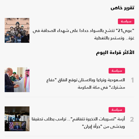
تقرير خاص
سياسة
"عربي21" تتشح بالسواد حدادا على شهداء الصحافة في
غزة.. وتستمر بالتغطية
الأكثر قراءة اليوم
سياسة
1
السعودية وتركيا وباكستان توقع اتفاق "دفاع
مشترك" في مكة المكرمة
سياسة
2
أزمة "تسريبات الذخيرة تتفاقم".. ترامب يطلب تحقيقا
ويخشى من "جرأة إيران"