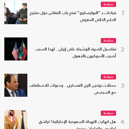
سياسة
1
قيادات بـ "البوليساريو" تفتح باب النقاش حول مقترح
الحكم الذاتي المغربي
سياسة
2
تفاصيل الضربة الوشيكة على إيران.. لهذا السبب
أصيب الأمريكيون بالذهول
سياسة
3
ممثلات يرتدين الزي العسكري.. ودعوات للاصطفاف
مع السيسي
سياسة
4
هل انهارت التهدئة السعودية الإماراتية؟ تراشق
إعلامي واتهامات جديدة