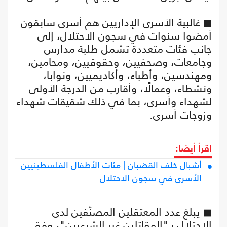
◼ غالبية الأسرى الإداريين هم أسرى سابقون
أمضوا سنوات في سجون الاحتلال، إلى
جانب فئات متعددة تشمل طلبة مدارس
وجامعات، وصحفيين، وحقوقيين، ومحامين،
ومهندسين، وأطباء، وأكاديميين، ونوابًا،
ونشطاء، وعمالًا، وأقارب من الدرجة الأولى
لشهداء وأسرى، بما في ذلك شقيقات شهداء
وزوجات أسرى.
اقرأ أيضا:
أشبال خلف القضبان | مئات الأطفال الفلسطينيين
الأسرى في سجون الاحتلال
◼ يبلغ عدد المعتقلين المصنّفين لدى
الاحتلال بـ"المقاتلين غير الشرعيين"، وفق