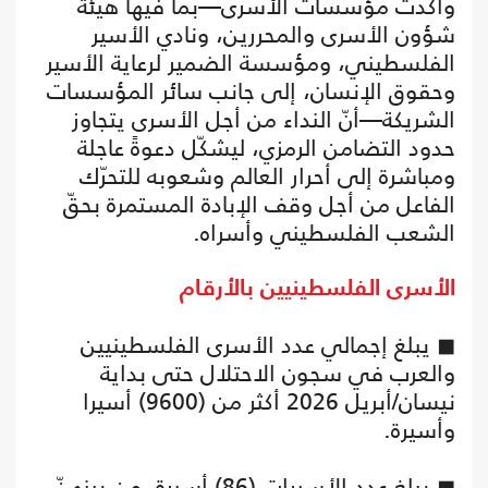
وأكدت مؤسسات الأسرى—بما فيها هيئة
شؤون الأسرى والمحررين، ونادي الأسير
الفلسطيني، ومؤسسة الضمير لرعاية الأسير
وحقوق الإنسان، إلى جانب سائر المؤسسات
الشريكة—أنّ النداء من أجل الأسرى يتجاوز
حدود التضامن الرمزي، ليشكّل دعوةً عاجلة
ومباشرة إلى أحرار العالم وشعوبه للتحرّك
الفاعل من أجل وقف الإبادة المستمرة بحقّ
الشعب الفلسطيني وأسراه.
الأسرى الفلسطينيين بالأرقام
◼ يبلغ إجمالي عدد الأسرى الفلسطينيين
والعرب في سجون الاحتلال حتى بداية
نيسان/أبريل 2026 أكثر من (9600) أسيرا
وأسيرة.
◼ يبلغ عدد الأسيرات (86) أسيرة، من بينهنّ