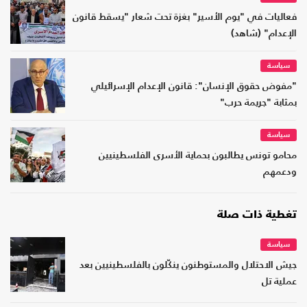
فعاليات في "يوم الأسير" بغزة تحت شعار "يسقط قانون
الإعدام" (شاهد)
سياسة
"مفوض حقوق الإنسان": قانون الإعدام الإسرائيلي
بمثابة "جريمة حرب"
سياسة
محامو تونس يطالبون بحماية الأسرى الفلسطينيين
ودعمهم
تغطية ذات صلة
سياسة
جيش الاحتلال والمستوطنون ينكّلون بالفلسطينيين بعد
عملية تل