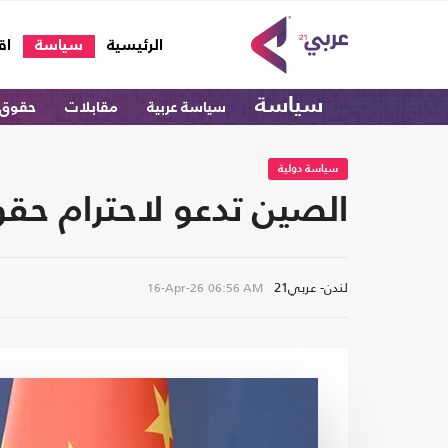
(current)
الرئيسية
سياسة
اق
سياسة
سياسة عربية
مقابلات
حقوق 
سياسة دولية
الصين تدعو لاحترام حق
لندن- عربي21
16-Apr-26
06:56 AM