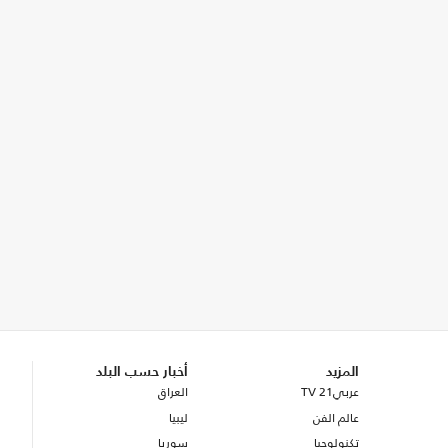
المزيد
أخبار حسب البلد
عربي21 TV
العراق
عالم الفن
ليبيا
تكنولوجيا
سوريا