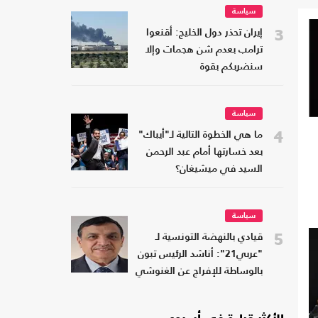
سياسة
3
إيران تحذر دول الخليج: أقنعوا
ترامب بعدم شن هجمات وإلا
سنضربكم بقوة
سياسة
4
ما هي الخطوة التالية لـ"أيباك"
بعد خسارتها أمام عبد الرحمن
السيد في ميشيغان؟
سياسة
5
قيادي بالنهضة التونسية لـ
"عربي21": أناشد الرئيس تبون
بالوساطة للإفراج عن الغنوشي