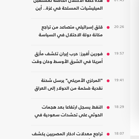
01:45
هذه خطة الاحتلال الخاصة لمستقبل
الميليشيات المسلحة في غزة.. أين
سيذهبون؟
20:26
قلق إسرائيلي متصاعد من تراجع
مكانة دولة الاحتلال في السياسة
الأمريكية
19:57
فورين أفيرز: حرب إيران تكشف مأزق
أمريكا في الشرق الأوسط وحان وقت
الانسحاب
19:41
"المركزي الأمريكي" يرسل شحنة
نقدية ضخمة من الدولار إلى العراق
18:29
النفط يسجل ارتفاعا بعد هجمات
الحوثي على تحشدات سعودية في
اليمن
18:07
تراجع معدلات ادخار المصريين يكشف