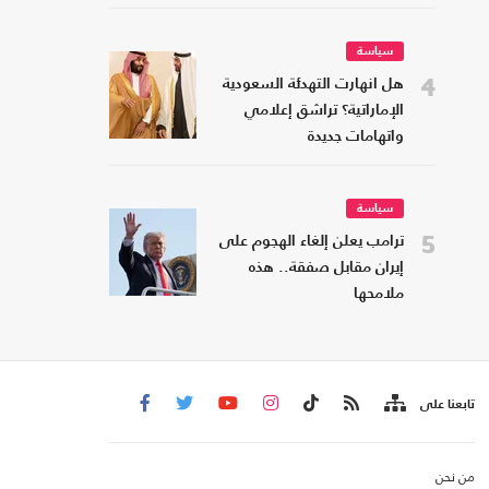
سياسة
4
هل انهارت التهدئة السعودية
الإماراتية؟ تراشق إعلامي
واتهامات جديدة
سياسة
5
ترامب يعلن إلغاء الهجوم على
إيران مقابل صفقة.. هذه
ملامحها
تابعنا على
من نحن