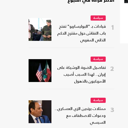
الأكثر قراءة في أسبوع
سياسة
1
قيادات بـ "البوليساريو" تفتح
باب النقاش حول مقترح الحكم
الذاتي المغربي
سياسة
2
تفاصيل الضربة الوشيكة على
إيران.. لهذا السبب أصيب
الأمريكيون بالذهول
سياسة
3
ممثلات يرتدين الزي العسكري..
ودعوات للاصطفاف مع
السيسي