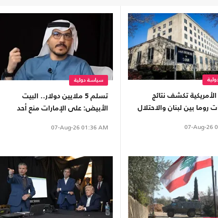
لية
سياسة دولية
 الأمريكية تكشف نتائج
تسلم 5 ملايين دولار.. البيت
روما بين لبنان والاحتلال
الأبيض: على الإمارات منع أحد
أدواتها من مهاجمة ترامب
07-Aug-26
0
07-Aug-26
01:36 AM