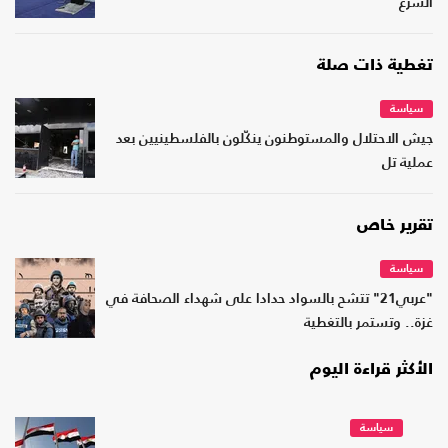
الشرع
تغطية ذات صلة
سياسة
جيش الاحتلال والمستوطنون ينكّلون بالفلسطينيين بعد
عملية تل
تقرير خاص
سياسة
"عربي21" تتشح بالسواد حدادا على شهداء الصحافة في
غزة.. وتستمر بالتغطية
الأكثر قراءة اليوم
سياسة