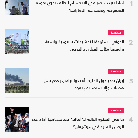
1
لماذا تتردد مصر في الانضمام لتحالف بحري تقوده
السعودية وتغيب عنه الإمارات؟
سياسة
2
الحوثي: استهدفنا تحشيدات سعودية واسعة
وأوقعنا مئات القتلى والجرحى
سياسة
3
إيران تحذر دول الخليج: أقنعوا ترامب بعدم شن
هجمات وإلا سنضربكم بقوة
سياسة
4
ما هي الخطوة التالية لـ"أيباك" بعد خسارتها أمام عبد
الرحمن السيد في ميشيغان؟