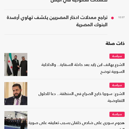
تحشدات سعودية في اليمن
18:07
تراجع معدلات ادخار المصريين يكشف تهاوي أرصدة
البنوك المصرية
ذات صلة
سياسة
الشرع يهاتف ابن زايد بعد حادثة السفارة.. والداخلية
السورية توضح
سياسة
الشرع: سوريا خارج الصراع في المنطقة.. دعا للحلول
التفاوضية
سياسة
هجوم سوري على ضاحي خلفان بسبب تعليقه على صورة