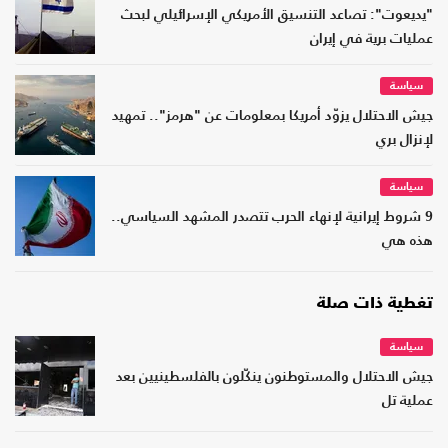
"يديعوت": تصاعد التنسيق الأمريكي الإسرائيلي لبحث
عمليات برية في إيران
سياسة
جيش الاحتلال يزوّد أمريكا بمعلومات عن "هرمز".. تمهيد
لإنزال بري
سياسة
9 شروط إيرانية لإنهاء الحرب تتصدر المشهد السياسي..
هذه هي
تغطية ذات صلة
سياسة
جيش الاحتلال والمستوطنون ينكّلون بالفلسطينيين بعد
عملية تل