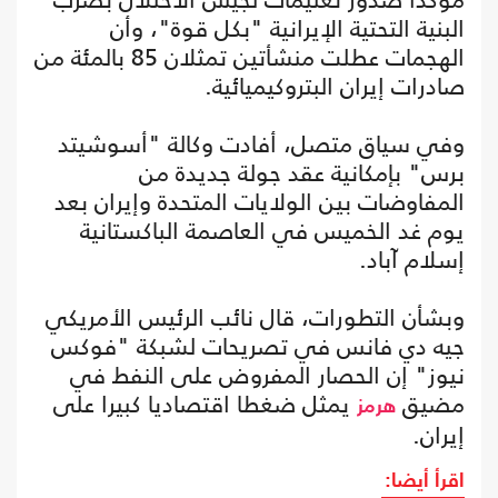
البنية التحتية الإيرانية "بكل قوة"، وأن
الهجمات عطلت منشأتين تمثلان 85 بالمئة من
صادرات إيران البتروكيميائية.
وفي سياق متصل، أفادت وكالة "أسوشيتد
برس" بإمكانية عقد جولة جديدة من
المفاوضات بين الولايات المتحدة وإيران بعد
يوم غد الخميس في العاصمة الباكستانية
إسلام آباد.
وبشأن التطورات، قال نائب الرئيس الأمريكي
جيه دي فانس في تصريحات لشبكة "فوكس
نيوز" إن الحصار المفروض على النفط في
مضيق
يمثل ضغطا اقتصاديا كبيرا على
هرمز
إيران.
اقرأ أيضا: