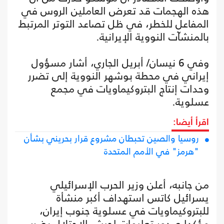
هذه الهجمات قد تعرض العاملين الروس في
المفاعل للخطر، في ظل تصاعد التوتر المرتبط
بالمنشآت النووية الإيرانية.
وفي 6 نيسان/ أبريل الجاري، أشار مسؤول
إيراني في محطة بوشهر النووية إلى تضرر
وحدات إنتاج البتروكيماويات في مجمع
عسلوية.
اقرأ أيضا:
روسيا والصين تحبطان مشروع قرار بحريني بشأن
"هرمز" في الأمم المتحدة
من جانبه، أعلن وزير الحرب الإسرائيلي
يسرائيل كاتس استهداف أكبر منشأة
للبتروكيماويات في عسلوية جنوب إيران،
مؤكدا صدور تعليمات لجيش الاحتلال بضرب