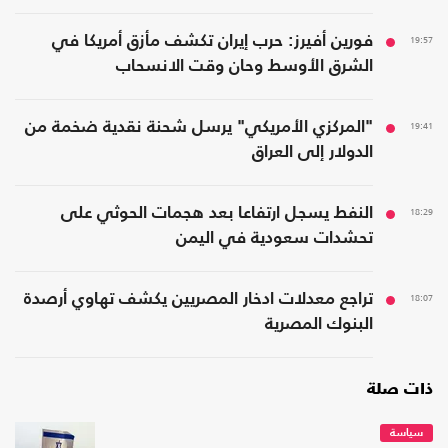
19:57
فورين أفيرز: حرب إيران تكشف مأزق أمريكا في
الشرق الأوسط وحان وقت الانسحاب
19:41
"المركزي الأمريكي" يرسل شحنة نقدية ضخمة من
الدولار إلى العراق
18:29
النفط يسجل ارتفاعا بعد هجمات الحوثي على
تحشدات سعودية في اليمن
18:07
تراجع معدلات ادخار المصريين يكشف تهاوي أرصدة
البنوك المصرية
ذات صلة
سياسة