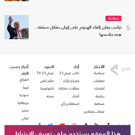
سياسة
5
ترامب يعلن إلغاء الهجوم على إيران مقابل صفقة..
هذه ملامحها
الأخبار
آراء
المزيد
أخبار حسب
سياسة
كتاب عربي21
عربي21 TV
البلد
العراق
تغطيات
قضايا وآراء
عالم الفن
ليبيا
اقتصاد
مقالات مختارة
تكنولوجيا
سوريا
رياضة
أفكار
صحة
بريطانيا
صحافة
استطلاع رأي
مصر
ملفات وتقارير
لبنان
تابعنا على
هذا الموقع يستخدم ملف تعريف الارتباط