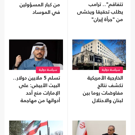
تتفاقم".. ترامب
من كبار المسؤولين
يطلب تحقيقا ويخشى
في الموساد
من "جرأة إيران"
سياسة دولية
سياسة دولية
الخارجية الأمريكية
تسلم 5 ملايين دولار..
تكشف نتائج
البيت الأبيض: على
مفاوضات روما بين
الإمارات منع أحد
لبنان والاحتلال
أدواتها من مهاجمة
ترامب