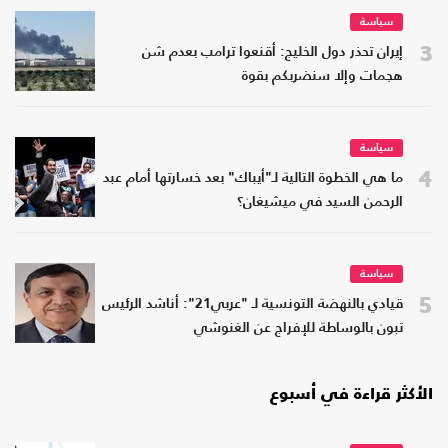
سياسة
3
إيران تحذر دول الخليج: أقنعوا ترامب بعدم شن
هجمات وإلا سنضربكم بقوة
سياسة
4
ما هي الخطوة التالية لـ"أيباك" بعد خسارتها أمام عبد
الرحمن السيد في ميشيغان؟
سياسة
5
قيادي بالنهضة التونسية لـ "عربي21": أناشد الرئيس
تبون بالوساطة للإفراج عن الغنوشي
الأكثر قراءة في أسبوع