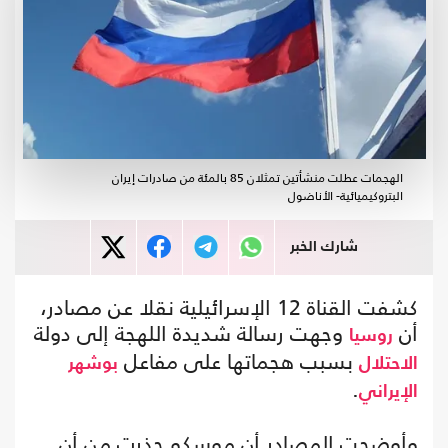
الهجمات عطلت منشأتين تمثلان 85 بالمئة من صادرات إيران
البتروكيميائية- الأناضول
شارك الخبر
كشفت القناة 12 الإسرائيلية نقلا عن مصادر،
أن
وجهت رسالة شديدة اللهجة إلى دولة
روسيا
بسبب هجماتها على مفاعل
الاحتلال
بوشهر
.
الإيراني
وأوضحت المصادر أن موسكو حذرت من أن