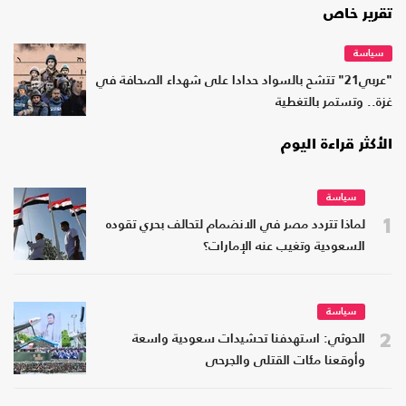
تقرير خاص
سياسة
"عربي21" تتشح بالسواد حدادا على شهداء الصحافة في
غزة.. وتستمر بالتغطية
الأكثر قراءة اليوم
سياسة
1
لماذا تتردد مصر في الانضمام لتحالف بحري تقوده
السعودية وتغيب عنه الإمارات؟
سياسة
2
الحوثي: استهدفنا تحشيدات سعودية واسعة
وأوقعنا مئات القتلى والجرحى