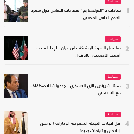
سياسة
1
قيادات بـ "البوليساريو" تفتح باب النقاش حول مقترح
الحكم الذاتي المغربي
سياسة
2
تفاصيل الضربة الوشيكة على إيران.. لهذا السبب
أصيب الأمريكيون بالذهول
سياسة
3
ممثلات يرتدين الزي العسكري.. ودعوات للاصطفاف
مع السيسي
سياسة
4
هل انهارت التهدئة السعودية الإماراتية؟ تراشق
إعلامي واتهامات جديدة