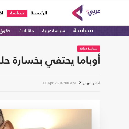
(current)
الرئيسية
سياسة
اق
سياسة
سياسة عربية
مقابلات
حقوق 
سياسة دولية
أوباما يحتفي بخسارة حل
لندن- عربي21
13-Apr-26
07:00 AM