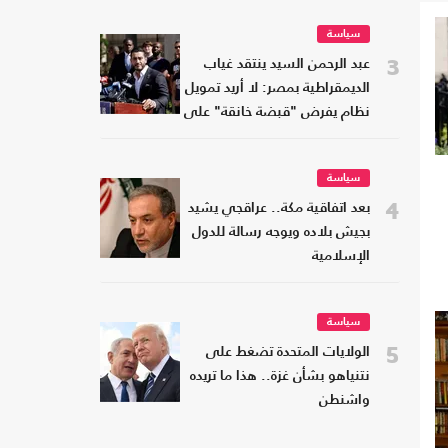
سياسة
3
عبد الرحمن السيد ينتقد غياب
الديمقراطية بمصر: لا أريد تمويل
نظام يفرض "قبضة خانقة" على
شعبه
سياسة
4
بعد اتفاقية مكة.. عراقجي يشيد
بجيش بلاده ويوجه رسالة للدول
الإسلامية
سياسة
5
الولايات المتحدة تضغط على
نتنياهو بشأن غزة.. هذا ما تريده
واشنطن