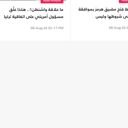
لية
سياسة دولية
ربط فتح مضيق هرمز بموافقة
ما علاقة واشنطن؟.. هكذا علّق
على شروطها وليس
مسؤول أمريكي على اتفاقية تركيا
ات مع عُمان
والسعودية وباكستان
08-Aug-26
0
08-Aug-26
02:17 PM