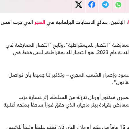
، الإثنين، بنتائج الانتخابات البرلمانية في
التي جرت أمس
المجر
معارضة "انتصار للديمقراطية".وتابع "انتصار المعارضة في
المجر أمس، كما كان الحال في الانتخابات البولندية عام 2023، هو انتصار للديمقراطية، ليس فقط في
وإصرار الشعب المجري – وتذكير لنا جميعاً بأن نواصل
قانون".
لمجري فيكتور أوربان تنازله عن السلطة، إثر خسارة حزب
رض بقيادة بيتر ماجيار، الذي حقق فوزاً ساحقاً يمنحه أغلبية
وتُعد هذه الانتخابات تحولاً كبيراً في المجر بعد 16 عاماً من حكم أوربان، الذي كان يُعتبر حليفاً وثيقاً للرئيس