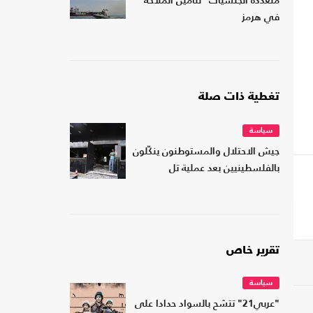
متعددة الجنسيات" لتأمين الملاحة
في هرمز
تغطية ذات صلة
سياسة
جيش الاحتلال والمستوطنون ينكّلون
بالفلسطينيين بعد عملية تل
تقرير خاص
سياسة
"عربي21" تتشح بالسواد حدادا على