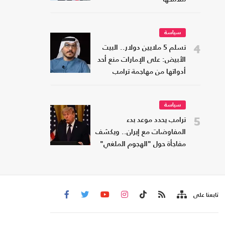
سياسة
4
تسلم 5 ملايين دولار.. البيت
الأبيض: على الإمارات منع أحد
أدواتها من مهاجمة ترامب
سياسة
5
ترامب يحدد موعد بدء
المفاوضات مع إيران.. ويكشف
مفاجأة حول "الهجوم الملغي"
تابعنا على