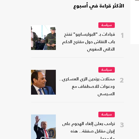
الأكثر قراءة في أسبوع
سياسة
1
قيادات بـ "البوليساريو" تفتح
باب النقاش حول مقترح الحكم
الذاتي المغربي
سياسة
2
ممثلات يرتدين الزي العسكري..
ودعوات للاصطفاف مع
السيسي
سياسة
3
ترامب يعلن إلغاء الهجوم على
إيران مقابل صفقة.. هذه
ملامحها