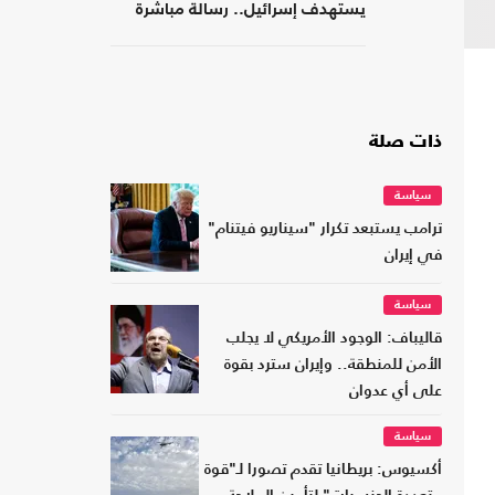
يستهدف إسرائيل.. رسالة مباشرة
إلى إيران
ذات صلة
سياسة
ترامب يستبعد تكرار "سيناريو فيتنام"
في إيران
سياسة
قاليباف: الوجود الأمريكي لا يجلب
الأمن للمنطقة.. وإيران سترد بقوة
على أي عدوان
سياسة
أكسيوس: بريطانيا تقدم تصورا لـ"قوة