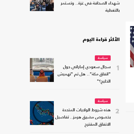
شهداء الصحافة في غزة.. وتستمر
بالتغطية
الأكثر قراءة اليوم
سياسة
1
سجال سعودي إماراتي حول
"اتفاق مكة".. هل تم "تهميش
الخليج؟"
سياسة
2
هذه شروط الولايات المتحدة
بخصوص مضيق هرمز.. تفاصيل
الاتفاق المقترح