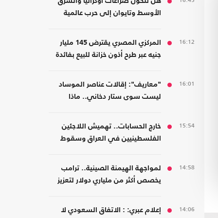
16:45
هل تتحول صراعات أوكرانيا والشرق
الأوسط وتايوان إلى حرب عالمية
واحدة؟
16:12
المركزي المصري يقترض 145 مليار
جنيه عبر طرح أذون خزانة للبيع بفائدة
مرتفعة
16:01
"معاريف": إقالات عناصر الموساد
ليست سوى ستار دخاني.. ماذا
يحدث؟
15:54
خارج الحسابات.. تهميش اللاجئين
الفلسطينيين في العراق وسقوط
المسؤولية المؤسسية
14:58
لمواجهة الهيمنة الصينية.. ترامب
يخصص أكثر من ملياري دولار لتعزيز
إنتاج المعادن الحيوية
14:06
إعلام عبري: : الاتفاق السعودي لا