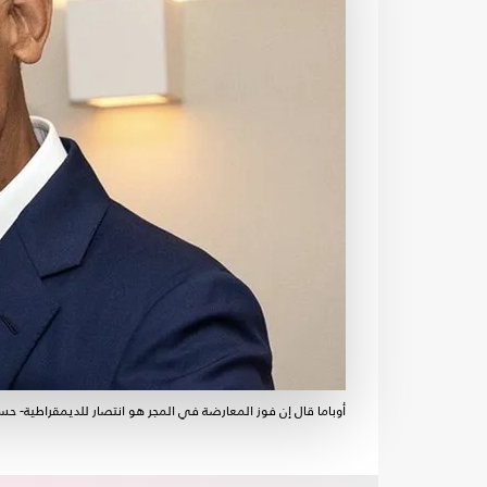
أوباما قال إن فوز المعارضة في المجر هو انتصار للديمقراطية- حس