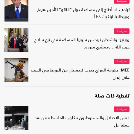
سياسة
ترامب: لا أحتاج إلى مساعدة دول "الناتو" لتأمين هرمز..
وبريطانيا ارتكبت خطأ
سياسة
رويترز: واشنطن تريد من سوريا المساعدة في نزع سلاح
حزب الله.. ودمشق مترددة
سياسة
MEE: حكومة العراق حذرت كردستان من التورط في الحرب
على إيران
تغطية ذات صلة
سياسة
جيش الاحتلال والمستوطنون ينكّلون بالفلسطينيين بعد
عملية تل