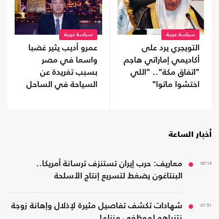
سياسة عربية
سياسة عربية
التويجري يرد على
عمرو أديب يثير غضبا
أكاديمي إماراتي هاجم
واسعا في مصر
"اتفاق مكة".. "اللي
بسبب تغريدة عن
اختشوا ماتوا"
السياحة في الساحل
أخبار الساعة
08:14
معاريف: حرب إيران تستنزف ترسانة أمريكا..
البنتاغون يضغط لتسريع إنتاج الأسلحة
07:51
شهادات تكشف تفاصيل مثيرة لإذلال وإهانة زوجة
نتنياهو لموظفي منزلها