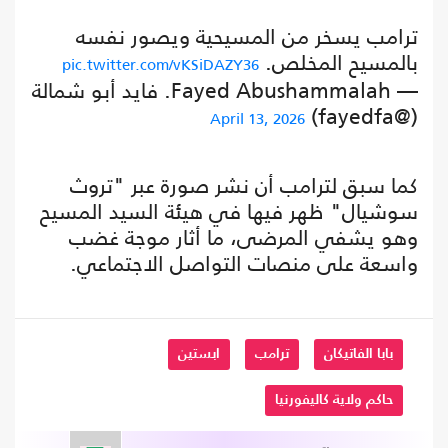
ترامب يسخر من المسيحية ويصور نفسه
بالمسيح المخلص.
pic.twitter.com/vKSiDAZY36
— Fayed Abushammalah. فايد أبو شمالة
(@fayedfa)
April 13, 2026
كما سبق لترامب أن نشر صورة عبر "تروث
سوشيال" ظهر فيها في هيئة السيد المسيح
وهو يشفي المرضى، ما أثار موجة غضب
واسعة على منصات التواصل الاجتماعي.
بابا الفاتيكان
ترامب
ابستين
حاكم ولاية كاليفورنيا