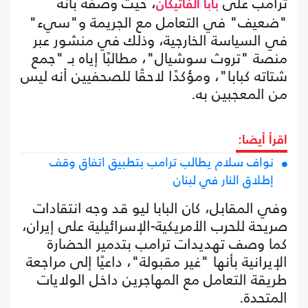
ترامب على
، حيث وصفه بأنه
بابا الفاتيكان
"ضعيف" في التعامل مع الجريمة و"سيء"
في السياسة الخارجية، وذلك في منشور عبر
منصة "تروث سوشيال"، مطالبًا إياه بـ "جمع
شتاته كبابا"، ومؤكدًا لاحقًا للصحفيين أنه ليس
من المعجبين به.
اقرأ أيضا:
نواف سلام يطالب ترامب بتطبيق اتفاق وقف
إطلاق النار في لبنان
وفي المقابل، كان البابا ليو قد وجه انتقادات
صريحة للحرب الأمريكية-الإسرائيلية على إيران،
كما وصف تهديدات ترامب بتدمير الحضارة
الإيرانية بأنها "غير مقبولة"، داعيًا إلى مراجعة
طريقة التعامل مع المهاجرين داخل الولايات
المتحدة.