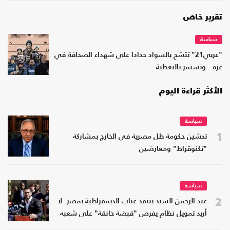
تقرير خاص
سياسة
"عربي21" تتشح بالسواد حدادا على شهداء الصحافة في
غزة.. وتستمر بالتغطية
الأكثر قراءة اليوم
سياسة
1
تدشين حكومة ظل مصرية في الخارج بمشاركة
"تكنوقراط" ومعارضين
سياسة
2
عبد الرحمن السيد ينتقد غياب الديمقراطية بمصر: لا
أريد تمويل نظام يفرض "قبضة خانقة" على شعبه