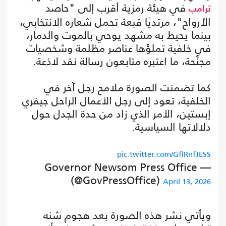
في هيئة رمزية أقرب إلى "حاصد
ترامب
الأرواح"، مرتديًا قبعة تحمل شعاره الانتخابي،
بينما يحيط به مشهد يوحي بالموت والدمار،
في خلفية تملؤها عناصر مظلمة وشخصيات
مجنّحة، ما اعتبره متابعون رسالة نقد لاذعة.
كما تضمنت الصورة ملامح رجل آخر في
الخلفية، تعود إلى رجل الأعمال الراحل جيفري
إبستين، الأمر الذي زاد من حدة الجدل حول
دلالاتها السياسية.
pic.twitter.com/GflRnfJESS
— Governor Newsom Press Office
(@GovPressOffice)
April 13, 2026
ويأتي نشر هذه الصورة بعد هجوم شنه