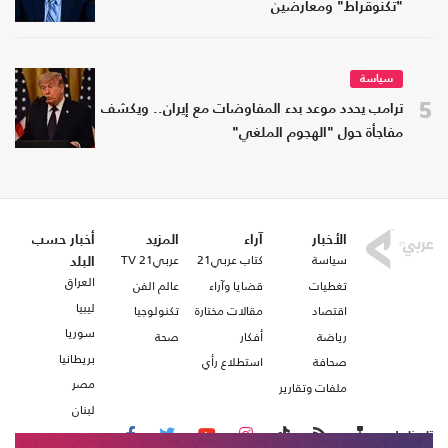
"تكنوقراط" ومعارضين
سياسة
5
ترامب يحدد موعد بدء المفاوضات مع إيران.. ويكشف
مفاجأة حول "الهجوم الملغي"
الأخبار
آراء
المزيد
أخبار حسب
سياسة
كتاب عربي21
عربي21 TV
البلد
العراق
تغطيات
قضايا وآراء
عالم الفن
ليبيا
اقتصاد
مقالات مختارة
تكنولوجيا
سوريا
رياضة
أفكار
صحة
بريطانيا
صحافة
استطلاع رأي
مصر
ملفات وتقارير
لبنان
تابعنا على