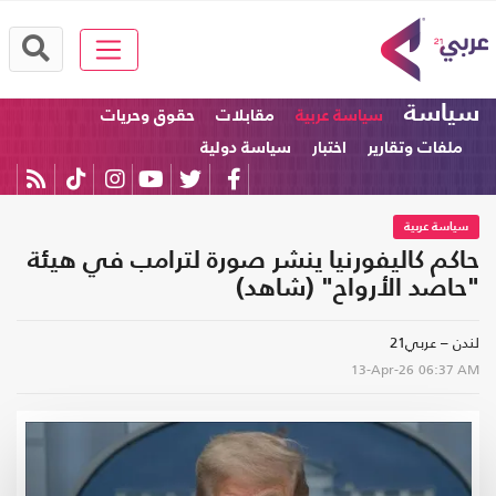
سياسة
سياسة عربية
مقابلات
حقوق وحريات
ملفات وتقارير
اختبار
سياسة دولية
سياسة عربية
حاكم كاليفورنيا ينشر صورة لترامب في هيئة
"حاصد الأرواح" (شاهد)
لندن – عربي21
13-Apr-26
06:37 AM