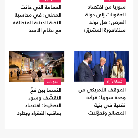
سوريا من اقتصاد
العمامة التي خانت
العقوبات إلى دولة
المعنى: في محاسبة
الفرص: هل تولد
النخبة الدينية المتحالفة
سنغافورة المشرق؟
مع نظام الأسد
قضايا وآراء
مدونات
الموقف الأمريكي من
النمسا بين فخّ
وحدة سوريا: قراءة
التقشّف وسوء
نقدية في بنية
التخطيط: اقتصاد
المصالح وتحوّلات
يعاقب الفقراء ويطرد
الخطاب
الكفاءات