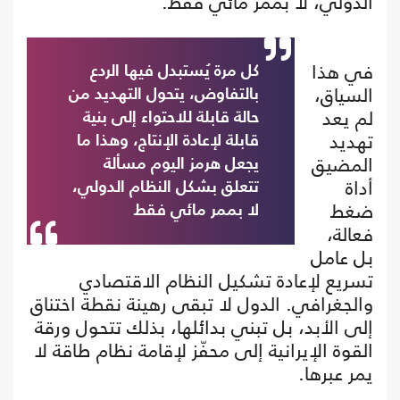
الدولي، لا بممر مائي فقط.
في هذا
كل مرة يُستبدل فيها الردع
السياق،
بالتفاوض، يتحول التهديد من
لم يعد
حالة قابلة للاحتواء إلى بنية
تهديد
قابلة لإعادة الإنتاج، وهذا ما
المضيق
يجعل هرمز اليوم مسألة
أداة
تتعلق بشكل النظام الدولي،
ضغط
لا بممر مائي فقط
فعالة،
بل عامل
تسريع لإعادة تشكيل النظام الاقتصادي
والجغرافي. الدول لا تبقى رهينة نقطة اختناق
إلى الأبد، بل تبني بدائلها، بذلك تتحول ورقة
القوة الإيرانية إلى محفّز لإقامة نظام طاقة لا
يمر عبرها.