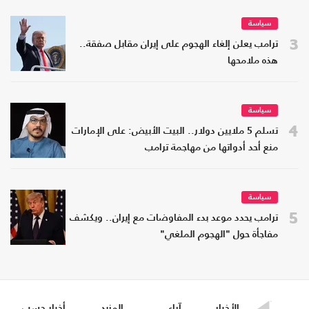
سياسة
3
ترامب يعلن إلغاء الهجوم على إيران مقابل صفقة..
هذه ملامحها
سياسة
4
تسلم 5 ملايين دولار.. البيت الأبيض: على الإمارات
منع أحد أدواتها من مهاجمة ترامب
سياسة
5
ترامب يحدد موعد بدء المفاوضات مع إيران.. ويكشف
مفاجأة حول "الهجوم الملغي"
الأخبار
آراء
المزيد
أخبار حسب