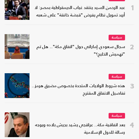
1
عبد الرحمن السيد ينتقد غياب الديمقراطية بمصر: لا
أريد تمويل نظام يفرض "قبضة خانقة" على شعبه
سياسة
2
سجال سعودي إماراتي حول "اتفاق مكة".. هل تم
"تهميش الخليج؟"
سياسة
3
هذه شروط الولايات المتحدة بخصوص مضيق هرمز..
تفاصيل الاتفاق المقترح
سياسة
4
بعد اتفاقية مكة.. عراقجي يشيد بجيش بلاده ويوجه
رسالة للدول الإسلامية