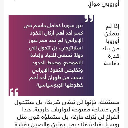
أوروبي موازٍ.
إذا لم
تبرز سوريا كعامل حاسم في
تتمكن
كسر أحد أهم أركان النفوذ
أوروبا
الإيراني؛ لم تعد ممر عبور
من بناء
استراتيجي، بل تتحول إلى
قدرة
دولة تسعى للحياد وإعادة
دفاعية
التموضع، وضبط الحدود
وتقليص النفوذ الإيراني
سحب من طهران أحد أهم
خطوطها الجيوسياسية
مستقلة، فإنها لن تبقى شريكا، بل ستتحول
إلى مساحة مفتوحة لتوازنات خارجية. هذا
الفراغ لن يُترك فارغا، بل ستملؤه قوى مثل
روسيا بقيادة فلاديمير بوتين والصين بقيادة