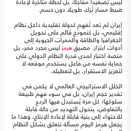
ليس تصعيدا مفاجئا، بل لحظة متأخرة لإعادة
ضبط مسار تُرك طويلا دون حسم.
إيران لم تعد تُفهم كدولة تقليدية داخل نظام
إقليمي، بل كنموذج قائم على تحويل
الجغرافيا والطاقة والممرات الحيوية إلى
أدوات ابتزاز. مضيق
ليس مجرد ممر، بل
هرمز
منصة اختبار لمدى قدرة النظام الدولي على
حماية نفسه من فاعل يستخدم موقعه لا
لتعزيز الاستقرار، بل لتعطيله.
الخلل الاستراتيجي العالمي لا يكمن في
تقدير حجم إيران، بل في سوء فهم طبيعة
سلوكها؛ كل مرة يُستبدل فيها الردع
بالتفاوض، يتحول التهديد من حالة قابلة
للاحتواء إلى بنية قابلة لإعادة الإنتاج، وهذا ما
يجعل هرمز اليوم مسألة تتعلق بشكل النظام