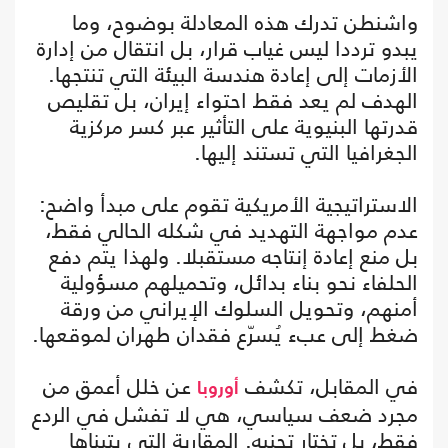
واشنطن تدرك هذه المعادلة بوضوح، وما
يبدو ترددا ليس غياب قرار، بل انتقال من إدارة
الأزمات إلى إعادة هندسة البيئة التي تنتجها.
الهدف لم يعد فقط احتواء إيران، بل تقليص
قدرتها البنيوية على التأثير عبر كسر مركزية
الجغرافيا التي تستند إليها.
الاستراتيجية الأمريكية تقوم على مبدأ واضح:
عدم مواجهة التهديد في شكله الحالي فقط،
بل منع إعادة إنتاجه مستقبلا. ولهذا يتم دفع
الحلفاء نحو بناء بدائل، وتحميلهم مسؤولية
أمنهم، وتحويل السلوك الإيراني من ورقة
ضغط إلى عبء يُسرّع فقدان طهران لموقعها.
في المقابل، تكشف
عن خلل أعمق من
أوروبا
مجرد ضعف سياسي، هي لا تفشل في الردع
فقط، بل تختار تجنبه. المقاربة التي يتبناها