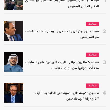
1
قيادات بـ "البوليساريو" تفتح باب النقاش حول مقترح
الحكم الذاتي المغربي
سياسة
2
ممثلات يرتدين الزي العسكري.. ودعوات للاصطفاف
مع السيسي
سياسة
3
تسلم 5 ملايين دولار.. البيت الأبيض: على الإمارات
منع أحد أدواتها من مهاجمة ترامب
سياسة
4
تدشين حكومة ظل مصرية في الخارج بمشاركة
"تكنوقراط" ومعارضين