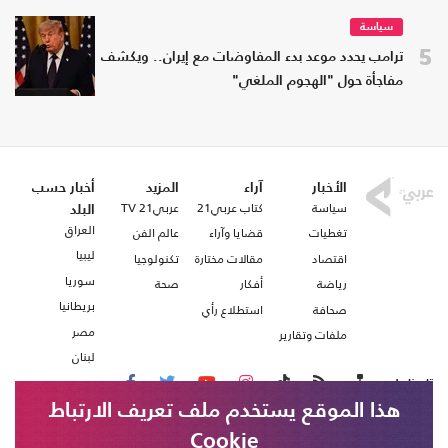
سياسة
5
ترامب يحدد موعد بدء المفاوضات مع إيران.. ويكشف
مفاجأة حول "الهجوم الملغي"
الأخبار
آراء
المزيد
أخبار حسب
سياسة
كتاب عربي21
عربي21 TV
البلد
العراق
تغطيات
قضايا وآراء
عالم الفن
ليبيا
اقتصاد
مقالات مختارة
تكنولوجيا
سوريا
رياضة
أفكار
صحة
بريطانيا
صحافة
استطلاع رأي
مصر
ملفات وتقارير
لبنان
تابعنا على
هذا الموقع يستخدم ملف تعريف الارتباط
Cookie