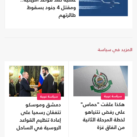
عملية ضد قواعد أمريكية..
ومقتل 4 جنود بسقوط
طائرتهم
المزيد في سياسة
سياسة عربية
سياسة عربية
هكذا علقت "حماس"
دمشق وموسكو
على رفض نتنياهو
تتفقان رسميا على
لخطة المرحلة الثانية
إعادة تنظيم القواعد
من اتفاق غزة
الروسية في الساحل