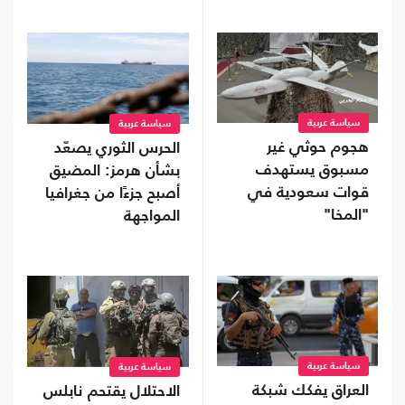
سياسة عربية
سياسة عربية
هجوم حوثي غير
الحرس الثوري يصعّد
مسبوق يستهدف
بشأن هرمز: المضيق
قوات سعودية في
أصبح جزءًا من جغرافيا
"المخا"
المواجهة
سياسة عربية
سياسة عربية
العراق يفكك شبكة
الاحتلال يقتحم نابلس