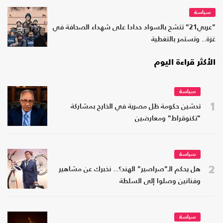
سياسة
"عربي21" تتشح بالسواد حدادا على شهداء الصحافة في
غزة.. وتستمر بالتغطية
الأكثر قراءة اليوم
سياسة
1
تدشين حكومة ظل مصرية في الخارج بمشاركة
"تكنوقراط" ومعارضين
سياسة
2
هل يحكم الـ"صراصير" الهند؟.. نخبرك عن مشاهير
وفنانين وصلوا إلى السلطة
سياسة