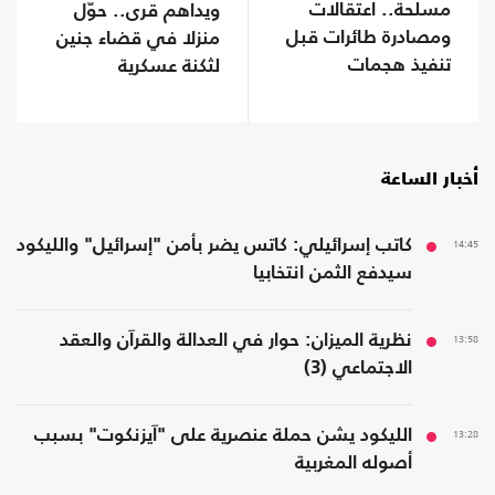
مسلحة.. اعتقالات
ويداهم قرى.. حوّل
ومصادرة طائرات قبل
منزلا في قضاء جنين
تنفيذ هجمات
لثكنة عسكرية
أخبار الساعة
14:45
كاتب إسرائيلي: كاتس يضر بأمن "إسرائيل" والليكود
سيدفع الثمن انتخابيا
13:58
نظرية الميزان: حوار في العدالة والقرآن والعقد
الاجتماعي (3)
13:28
الليكود يشن حملة عنصرية على "آيزنكوت" بسبب
أصوله المغربية