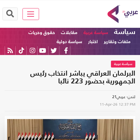
سياسة
سياسة عربية
مقابلات
حقوق وحريات
ملفات وتقارير
اختبار
سياسة دولية
سياسة عربية
البرلمان العراقي يباشر انتخاب رئيس
الجمهورية بحضور 223 نائبا
لندن- عربي21
11-Apr-26
12:37 PM