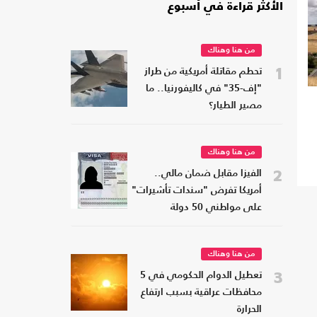
الأكثر قراءة في أسبوع
من هنا وهناك
1
تحطم مقاتلة أمريكية من طراز
"إف-35" في كاليفورنيا.. ما
مصير الطيار؟
من هنا وهناك
2
الفيزا مقابل ضمان مالي..
أمريكا تفرض "سندات تأشيرات"
على مواطني 50 دولة
من هنا وهناك
3
تعطيل الدوام الحكومي في 5
محافظات عراقية بسبب ارتفاع
الحرارة