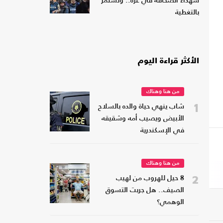
شهداء الصحافة في غزة.. وتستمر
بالتغطية
الأكثر قراءة اليوم
من هنا وهناك
1
شاب ينهي حياة والده بالسلاح
الأبيض ويصيب أمه وشقيقه
في الإسكندرية
من هنا وهناك
2
8 حيل للهروب من لهيب
الصيف.. هل جربت التسوق
الوهمي؟