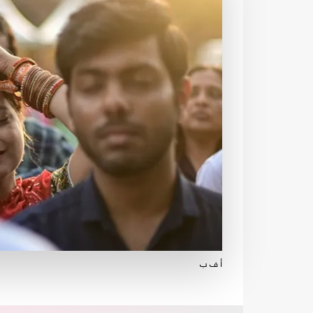
أ ف ب