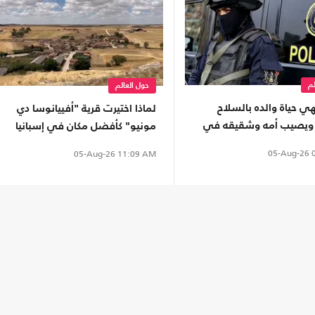
لم
حول العالم
ي حياة والده بالسلاح
لماذا اختيرت قرية "أفييانوسا دي
ويصيب أمه وشقيقه في
مونيو" كأفضل مكان في إسبانيا
ية
لرؤية الكسوف المقبل؟
05-Aug-26
0
05-Aug-26
11:09 AM