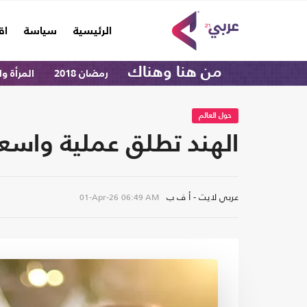
(current)
الرئيسية
سياسة
اق
من هنا وهناك
رمضان 2018
المرأة و
حول العالم
الهند تطلق عملية واسعة
عربي لايت - أ ف ب
01-Apr-26
06:49 AM