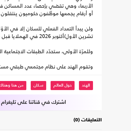
الأربعاء وهي تقضي بإحصاء عدد المساكن في ك
أو أرقام يجمعها موظّفون حكوميون ينتقلون م
تشرين الأول/أكتوبر 2026 في الهملايا قبل موسم الثلوج.
وللمرّة الأولى، ستحدّد الطبقات الاجتماعية 
وتقوم الهند على نظام مجتمعي طبقي مستوح
الهند
حول العالم
سكان
من هنا وهناك
اشترك في قناتنا على تليغرام
التعليقات (0)