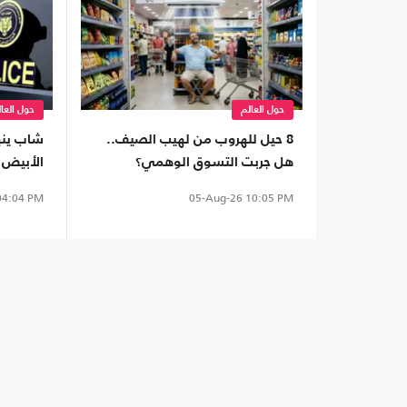
حول العالم
حول العا
8 حيل للهروب من لهيب الصيف..
شاب ينه
هل جربت التسوق الوهمي؟
الأبيض 
الإسكندر
4:04 PM
05-Aug-26
10:05 PM