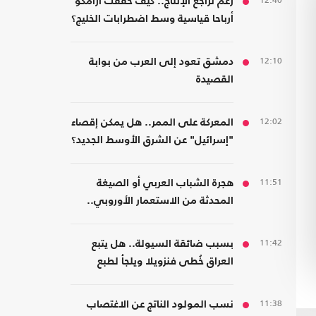
12:40
رغم تراجع الإنتاج.. كيف حققت أرامكو
أرباحا قياسية وسط اضطرابات الخليج؟
12:10
دمشق تعود إلى العرب من بوابة
القصيدة
12:02
المعركة على الممر.. هل يمكن إقصاء
"إسرائيل" عن الشرق الأوسط الجديد؟
11:51
هجرة الشباب العربي أو الصيغة
المحدثة من الاستعمار الأوروبي..
قراءة في كتاب
11:42
بسبب ضائقة السيولة.. هل يتبع
العراق خُطى فنزويلا ويلجأ لطبع
العملة رغم مخاطرها؟
11:38
نسب المولود الناتج عن الاغتصاب