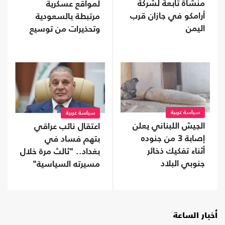
منشأة تابعة لشركة
لمواقع عسكرية
أرامكو في جازان قرب
مرتبطة بالسعودية
اليمن
وتحذيرات من توسيع
المواجهة
سياسة عربية
سياسة عربية
الجيش اللبناني يعلن
اعتقال نائب عراقي
إصابة 3 من جنوده
بتهم فساد في
أثناء تفكيك ذخائر
بغداد.. "ثالث مرة خلال
جنوبي البلاد
مسيرته السياسية"
أخبار الساعة