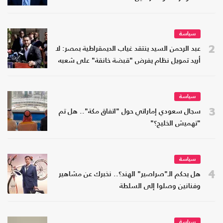
سياسة
2
عبد الرحمن السيد ينتقد غياب الديمقراطية بمصر: لا
أريد تمويل نظام يفرض "قبضة خانقة" على شعبه
سياسة
3
سجال سعودي إماراتي حول "اتفاق مكة".. هل تم
"تهميش الخليج؟"
سياسة
4
هل يحكم الـ"صراصير" الهند؟.. نخبرك عن مشاهير
وفنانين وصلوا إلى السلطة
سياسة