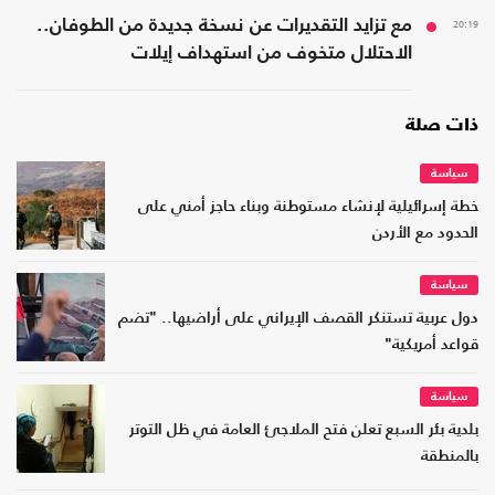
20:19
مع تزايد التقديرات عن نسخة جديدة من الطوفان..
الاحتلال متخوف من استهداف إيلات
ذات صلة
سياسة
خطة إسرائيلية لإنشاء مستوطنة وبناء حاجز أمني على
الحدود مع الأردن
سياسة
دول عربية تستنكر القصف الإيراني على أراضيها.. "تضم
قواعد أمريكية"
سياسة
بلدية بئر السبع تعلن فتح الملاجئ العامة في ظل التوتر
بالمنطقة