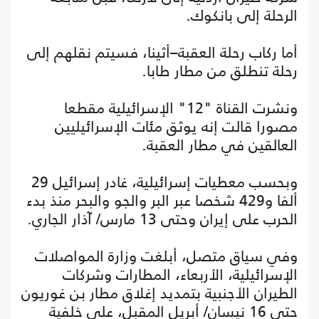
الرحلة إلى بانكوك.
أما ركاب رحلة العقبة–أثينا، فسيتم نقلهم إلى
رحلة تنطلق من مطار طابا.
ونشرت القناة "12" الإسرائيلية مقطعا
مصورا قالت إنه يوثق مئات الإسرائيليين
العالقين في مطار العقبة.
وبحسب معطيات إسرائيلية، غادر إسرائيل 29
ألفا و429 شخصا عبر البر والجو والبحر منذ بدء
الحرب على إيران وحتى 13 مارس/ آذار الجاري.
وفي سياق متصل، أبلغت وزارة المواصلات
الإسرائيلية، الأربعاء، المطارات وشركات
الطيران الأجنبية بتمديد إغلاق مطار بن غوريون
حتى 16 نيسان/ أبريل المقبل، على خلفية