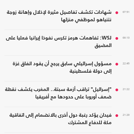
07:51
شهادات تكشف تفاصيل مثيرة لإذلال وإهانة زوجة
نتنياهو لموظفي منزلها
00:13
WSJ: تفاهمات هرمز تكرس نفوذا إيرانيا فعليا على
المضيق
22:45
مسؤول إسرائيلي سابق يرجح أن يقود اتفاق غزة
إلى دولة فلسطينية
21:22
"إسرائيل" تراقب أزمة سبتة.. المغرب يكشف نقطة
ضعف أوروبا على حدودها مع أفريقيا
21:20
فيدان يؤكد رغبة دول أخرى بالانضمام إلى اتفاقية
مكة للدفاع المشترك