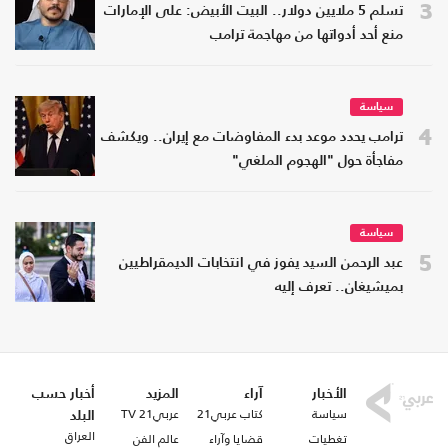
3
تسلم 5 ملايين دولار.. البيت الأبيض: على الإمارات
منع أحد أدواتها من مهاجمة ترامب
سياسة
4
ترامب يحدد موعد بدء المفاوضات مع إيران.. ويكشف
مفاجأة حول "الهجوم الملغي"
سياسة
5
عبد الرحمن السيد يفوز في انتخابات الديمقراطيين
بميشيغان.. تعرف إليه
الأخبار
آراء
المزيد
أخبار حسب
سياسة
كتاب عربي21
عربي21 TV
البلد
العراق
تغطيات
قضايا وآراء
عالم الفن