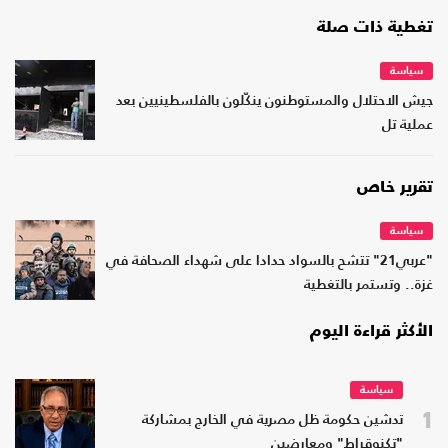
تغطية ذات صلة
سياسة
جيش الاحتلال والمستوطنون ينكّلون بالفلسطينيين بعد
عملية تل
تقرير خاص
سياسة
"عربي21" تتشح بالسواد حدادا على شهداء الصحافة في
غزة.. وتستمر بالتغطية
الأكثر قراءة اليوم
سياسة
1
تدشين حكومة ظل مصرية في الخارج بمشاركة
"تكنوقراط" ومعارضين