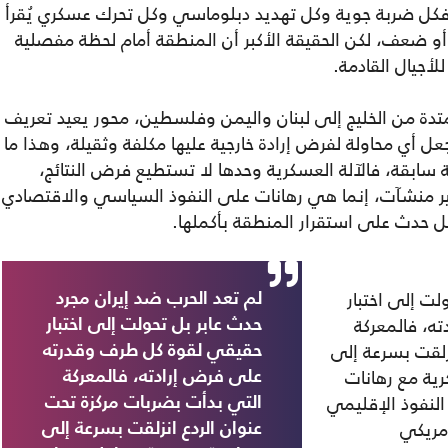
كل ضربة جوية وكل تهديد دبلوماسي وكل تحرك عسكري يُقرأ
 ضعف، لكن الحقيقة الأكبر أن المنطقة أمام لحظة مفصلية
أجيال القادمة.
تدة من الخليج إلى لبنان واليمن وفلسطين، محور يعيد تعريف
أي محاولة لفرض إرادة خارجية عليها مكلفة وثقيلة، وهذا ما
سابقة، فالآلة العسكرية وحدها لا تستطيع فرض النتائج،
مير منشآت، إنما هي رهانات على النفوذ السياسي والاقتصادي
كل حدث على استقرار المنطقة بأكملها.
لت إلى اختبار
لم تعد الحرب ضد إيران مجرد
ه، فالمعركة
حدث عابر بل تحولت إلى اختبار
زلقت بسرعة إلى
حقيقي لقوة كل طرف وقدرته
ية مع رهانات
على فرض إرادته، فالمعركة
النفوذ الإقليمي
التي بدأت بضربات مركزة تحت
أمريكي
عنوان الردع انزلقت بسرعة إلى