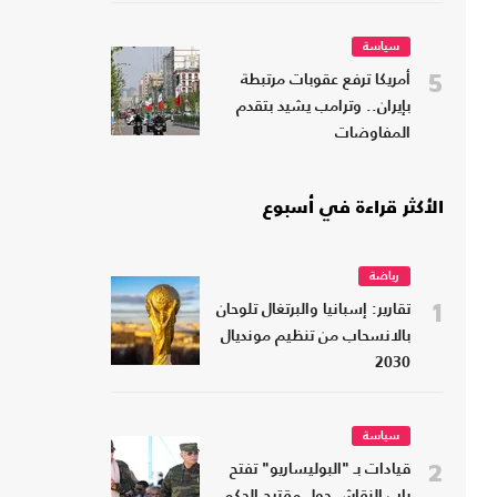
سياسة
5
أمريكا ترفع عقوبات مرتبطة
بإيران.. وترامب يشيد بتقدم
المفاوضات
الأكثر قراءة في أسبوع
رياضة
1
تقارير: إسبانيا والبرتغال تلوحان
بالانسحاب من تنظيم مونديال
2030
سياسة
2
قيادات بـ "البوليساريو" تفتح
باب النقاش حول مقترح الحكم