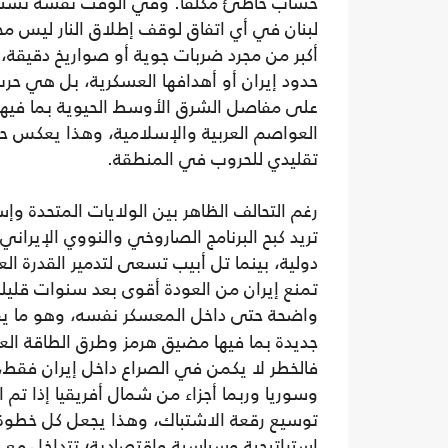
حساب خاطئ مكلفا. وفي الوقت نفسه تستخدم 
لبنان في أي اتفاق لوقف إطلاق النار ليس مج
أكبر من مجرد ضربات جوية أو صواريخ دقيقة
حدود إيران أو أهدافها العسكرية، بل هي حر
على مفاصل الشرق الأوسط الحيوية بما فيه
العواصم العربية والإسلامية، وهذا يعكس حج
تقليدي للحروب في المنطقة.
رغم التحالف الظاهر بين الولايات المتحدة و
تريد كبح البرنامج الصاروخي والنووي الإيراني
دولية، بينما تل أبيب تسعى لتدمير القدرة ال
تمنع إيران من العودة أقوى بعد سنوات قليلة.
واضحة حتى داخل المعسكر نفسه، وهو ما يفت
جديدة بما فيها مضيق هرمز وطرق الطاقة العا
فالخطر لا يكمن في الصراع داخل إيران فقط، 
وسوريا وربما أجزاء من شمال أفريقيا إذا 
توسيع رقعة الاشتباك، وهذا يجعل كل خطو
استراتيجية وسياسية واقتصادية؛ تتداخل مع ا