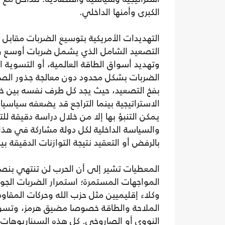
الكبرى وأمنها الداخلي.
التهديدات الأمريكية بتوسيع الضربات مقابل 
التصعيد الشامل الذي يشمل ضربات أوسع ومو
وتهديد أسواق الطاقة العالمية، أو التسوية 
الضربات بشكل محدود دون معالجة جذور الصراع
بفخ التصعيد، حيث يجد كل طرف نفسه بين خيا
الاستراتيجية بينما التراجع قد يضعفه سياسيا
يمكن التنبؤ بها إلا من خلال دراسة دقيقة للت
والسياسة الداخلية لكل دولة مشاركة في هذا 
بالرفض أو التعقيد نتيجة التوازنات الدقيقة بي
المعطيات تشير إلى أن الحرب لن تنتهي بن
المواجهات المستمرة؛ استمرار الضربات الجو
وكلاء إقليميين مثل حزب الله وحركات المقا
الملاحة والطاقة خصوصا مضيق هرمز، وتسوي
النووي أو الصاروخي. كل هذه السيناريوهات