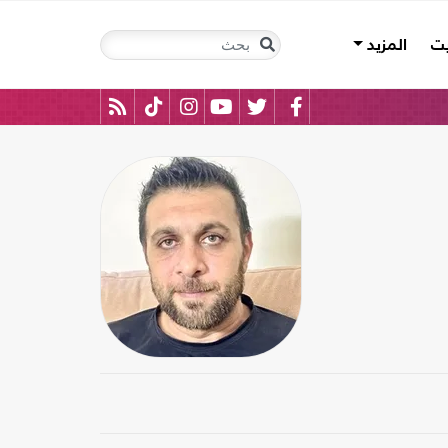
يت
المزيد