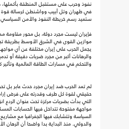
نفوذ وحرب على مستقبل المنطقة بأكملها، ف
في طهران وتل أبيب وواشنطن كرسالة قوة أو
ستعيد رسم خريطة النفوذ والأمن السياسي لل
فإيران ليست مجرد دولة، بل محور مقاومة مم
موازين القوى في الشرق الأوسط بطريقة تجعل 
يجعل الحرب على إيران مختلفة عن أي مواجهة 
والرهانات أكبر من مجرد ضربات دقيقة أو تد
والتحكم في مسارات الطاقة العالمية وتأثير 
لم تعد الحرب ضد إيران مجرد حدث عابر بل تحو
حقيقي لقوة كل طرف وقدرته على فرض إرادت
التي بدأت بضربات مركزة تحت عنوان الردع ان
مواجهة مفتوحة تتداخل فيها الحسابات العسكر
السياسة وتتشابك فيها الجغرافيا مع مشاريع 
والدولي. منذ البداية بدا واضحا أن الرهان ال