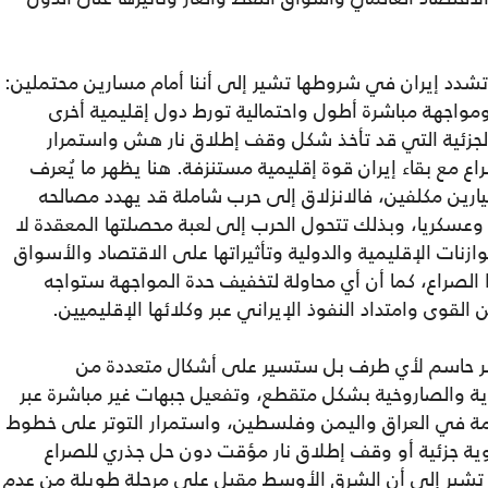
تشدد إيران في شروطها تشير إلى أننا أمام مسارين محتملين:
اجهة مباشرة أطول واحتمالية تورط دول إقليمية أخرى
الجزئية التي قد تأخذ شكل وقف إطلاق نار هش واستمرار
 مع بقاء إيران قوة إقليمية مستنزفة. هنا يظهر ما يُعرف
رين مكلفين، فالانزلاق إلى حرب شاملة قد يهدد مصالحه
 وعسكريا، وبذلك تتحول الحرب إلى لعبة محصلتها المعقدة لا
وازنات الإقليمية والدولية وتأثيراتها على الاقتصاد والأسواق
الصراع، كما أن أي محاولة لتخفيف حدة المواجهة ستواجه
ن القوى وامتداد النفوذ الإيراني عبر وكلائها الإقليميين.
صر حاسم لأي طرف بل ستسير على أشكال متعددة من
ية والصاروخية بشكل متقطع، وتفعيل جبهات غير مباشرة عبر
ومة في العراق واليمن وفلسطين، واستمرار التوتر على خطوط
ة جزئية أو وقف إطلاق نار مؤقت دون حل جذري للصراع
 تشير إلى أن الشرق الأوسط مقبل على مرحلة طويلة من عدم