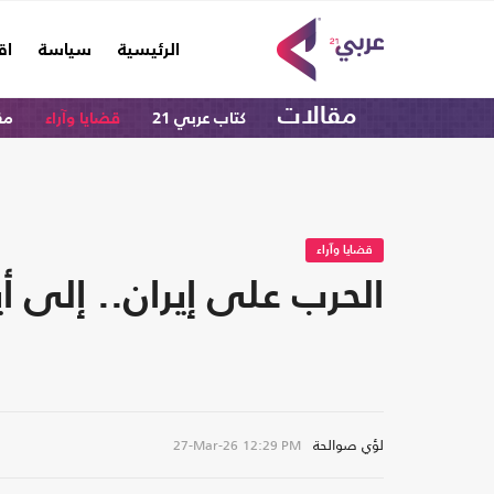
(current)
الرئيسية
سياسة
اق
مقالات
كتاب عربي 21
قضايا وآراء
مق
قضايا وآراء
الحرب على إيران.. إلى أ
لؤي صوالحة
27-Mar-26
12:29 PM