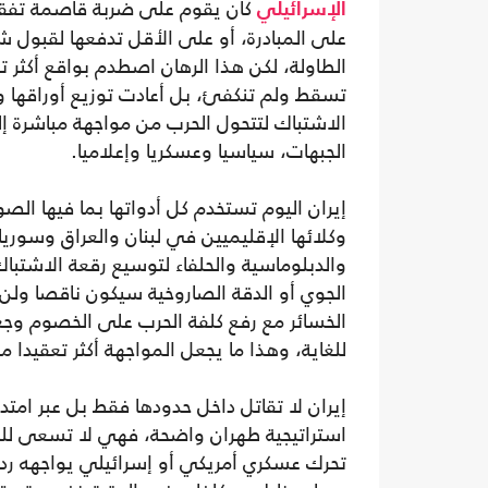
كان يقوم على ضربة قاصمة تفقد 
الإسرائيلي
على المبادرة، أو على الأقل تدفعها لقبول 
الطاولة، لكن هذا الرهان اصطدم بواقع أكثر تع
تسقط ولم تنكفئ، بل أعادت توزيع أوراقها
الاشتباك لتتحول الحرب من مواجهة مباشرة إ
الجبهات، سياسيا وعسكريا وإعلاميا.
إيران اليوم تستخدم كل أدواتها بما فيها الصوا
وكلائها الإقليميين في لبنان والعراق وسوريا
والدبلوماسية والحلفاء لتوسيع رقعة الاشتب
الجوي أو الدقة الصاروخية سيكون ناقصا ولن يح
الخسائر مع رفع كلفة الحرب على الخصوم و
للغاية، وهذا ما يجعل المواجهة أكثر تعقيدا
إيران لا تقاتل داخل حدودها فقط بل عبر امتد
استراتيجية طهران واضحة، فهي لا تسعى للن
تحرك عسكري أمريكي أو إسرائيلي يواجهه ر