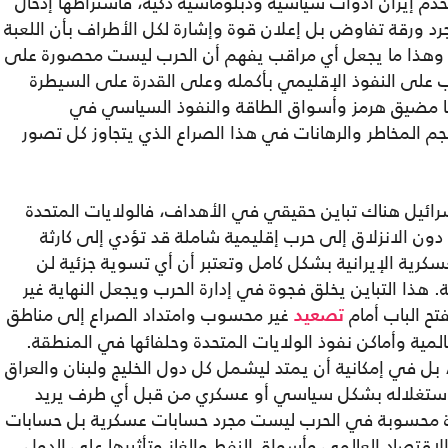
إيران أدوات سياسية ودبلوماسية ذكية، فاشتراطها إدخال
رد ورقة تفاوض بل إعلان قوة وإشارة لكل الأطراف بأن اللعبة
، وهذا ما يجعل أي مراقب يفهم أن الحرب ليست محصورة على
ب على النفوذ الإقليمي بأكمله وعلى القدرة على السيطرة
ا مضيق هرمز وأسواق الطاقة والنفوذ السياسي في
م المخاطر والرهانات في هذا الصراع الذي يتجاوز كل تصور
إسرائيل هناك تباين حقيقي في الأهداف، فالولايات المتحدة
 دون الانزلاق إلى حرب إقليمية شاملة قد تؤدي إلى كارثة
عسكرية الإيرانية بشكل كامل وتعتبر أن أي تسوية جزئية لن
 هذا التباين يخلق فجوة في إدارة الحرب ويجعل النهاية غير
ح الباب أمام
غير محسوب وامتداد الصراع إلى مناطق
تصعيد
لمية وأماكن نفوذ الولايات المتحدة وحلفائها في المنطقة.
بل في إمكانية أن يمتد ليشمل كل دول الخليج ولبنان والعراق
تم استغلاله بشكل سياسي أو عسكري من قبل أي طرف يريد
ة محسوبة في الحرب ليست مجرد حسابات عسكرية بل حسابات
لاقتصاد العالمي وأسواق النفط والغاز وتأثيرها على الدول