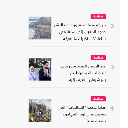
سياسة
2
من له مصلحة بعبور آلاف البشر
حدود المغرب إلى سبتة في
ساعات؟.. نخبرك ما نعرفه
سياسة
3
عبد الرحمن السيد يفوز في
انتخابات الديمقراطيين
بميشيغان.. تعرف إليه
سياسة
4
هكذا خرجت "الشائعات" التي
تسببت في أزمة المهاجرين
بمدينة سبتة