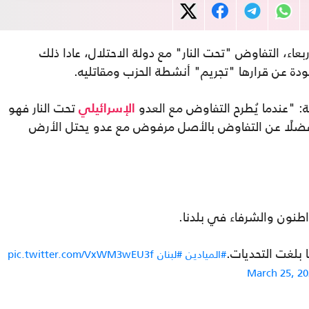
بعاء، التفاوض "تحت النار" مع دولة الاحتلال، عادا ذلك
دة عن قرارها "تجريم" أنشطة الحزب ومقاتليه.
ة: "عندما يُطرح التفاوض مع العدو
تحت النار فهو
الإسرائيلي
ضلًا عن التفاوض بالأصل مرفوض مع عدو يحتل الأرض
طنون والشرفاء في بلدنا.
 بلغت التحديات.
#الميادين
#لبنان
pic.twitter.com/VxWM3wEU3f
March 25, 20