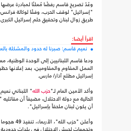
وعُدّ تصريح قاسم رفضًا مُعلنًا لمبادرة عرضه
طريق زوال لبنان وتحقيق حلم إسرائيل الكبرى"
اقرأ أيضا:
نعيم قاسم: صبرنا له حدود والمشكلة با
ودعا قاسم اللبنانيين إلى الوحدة الوطنية، معت
العمل المقاوم والمقاومين، بعد إعلانها حظر أ
إسرائيل مطلع آذار/ مارس.
وأكد الأمين العام لـ"
" اللبناني نعيم
حزب الله
الحالية مع دولة الاحتلال، مضيفاً أن مقاتل
أن يكون لبنان ملحقاً بإسرائيل".
وأعلن "حزب 
وتجمعات لجيش الاحتلال في بلدات حدودية