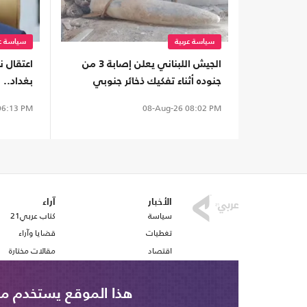
سياسة عربية
سياسة عر
الجيش اللبناني يعلن إصابة 3 من
اعتقال 
جنوده أثناء تفكيك ذخائر جنوبي
بغداد.. 
البلاد
السياسي
6:13 PM
08-Aug-26
08:02 PM
الأخبار
آراء
سياسة
كتاب عربي21
تغطيات
قضايا وآراء
اقتصاد
مقالات مختارة
رياضة
أفكار
صحافة
استطلاع رأي
هذا الموقع يستخدم ملف تع
ملفات وتقارير