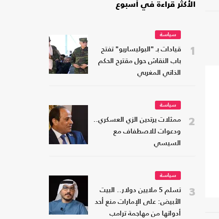
الأكثر قراءة في أسبوع
سياسة
1
قيادات بـ "البوليساريو" تفتح
باب النقاش حول مقترح الحكم
الذاتي المغربي
سياسة
2
ممثلات يرتدين الزي العسكري..
ودعوات للاصطفاف مع
السيسي
سياسة
3
تسلم 5 ملايين دولار.. البيت
الأبيض: على الإمارات منع أحد
أدواتها من مهاجمة ترامب