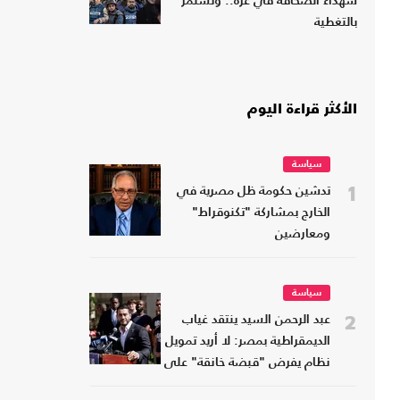
شهداء الصحافة في غزة.. وتستمر
بالتغطية
الأكثر قراءة اليوم
سياسة
1
تدشين حكومة ظل مصرية في
الخارج بمشاركة "تكنوقراط"
ومعارضين
سياسة
2
عبد الرحمن السيد ينتقد غياب
الديمقراطية بمصر: لا أريد تمويل
نظام يفرض "قبضة خانقة" على
شعبه