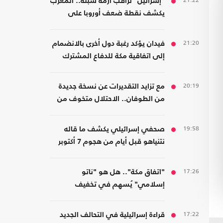
21:22
"إسرائيل" تراقب أزمة سبتة.. المغرب
يكشف نقطة ضعف أوروبا على
حدودها مع أفريقيا
21:20
فيدان يؤكد رغبة دول أخرى بالانضمام
إلى اتفاقية مكة للدفاع المشترك
20:19
مع تزايد التقديرات عن نسخة جديدة
من الطوفان.. الاحتلال متخوف من
استهداف إيلات
19:58
صحفي إسرائيلي يكشف ما قاله
نتنياهو قبل أيام من هجوم 7 أكتوبر
17:26
"اتفاق مكة".. هل هو "ناتو
إسلامي" يُسهم في تخفيف
الضغوط على أمريكا؟
17:22
قراءة إسرائيلية في التحالف الجديد