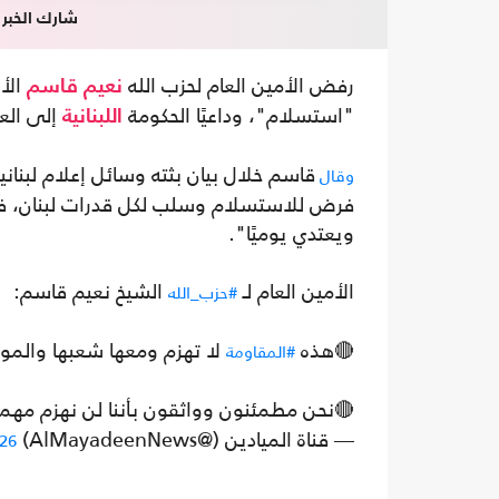
شارك الخبر
رفض الأمين العام لحزب الله
الأر
نعيم قاسم
"استسلام"، وداعيًا الحكومة
إلى العو
اللبنانية
قاسم خلال بيان بثته وسائل إعلام لبناني
وقال
فرض للاستسلام وسلب لكل قدرات لبنان، ف
ويعتدي يوميًا".
الأمين العام لـ
الشيخ نعيم قاسم:
#حزب_الله
🔴هذه
لا تهزم ومعها شعبها والموا
#المقاومة
🔴نحن مطمئنون وواثقون بأننا لن نهزم مهما
— قناة الميادين (@AlMayadeenNews)
26