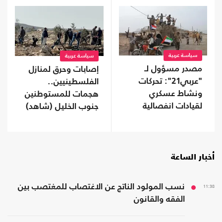
سياسة عربية
سياسة عربية
مصدر مسؤول لـ
إصابات وحرق لمنازل
"عربي21": تحركات
الفلسطينيين..
ونشاط عسكري
هجمات للمستوطنين
لقيادات انفصالية
جنوب الخليل (شاهد)
موالية للإمارات في
محافظة نفطية
أخبار الساعة
11:38
نسب المولود الناتج عن الاغتصاب للمغتصب بين
الفقه والقانون