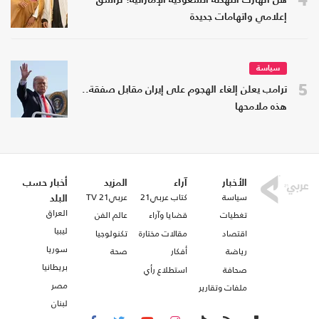
هل انهارت التهدئة السعودية الإماراتية؟ تراشق
إعلامي واتهامات جديدة
سياسة
5
ترامب يعلن إلغاء الهجوم على إيران مقابل صفقة..
هذه ملامحها
الأخبار
آراء
المزيد
أخبار حسب
سياسة
كتاب عربي21
عربي21 TV
البلد
العراق
تغطيات
قضايا وآراء
عالم الفن
ليبيا
اقتصاد
مقالات مختارة
تكنولوجيا
سوريا
رياضة
أفكار
صحة
بريطانيا
صحافة
استطلاع رأي
مصر
ملفات وتقارير
لبنان