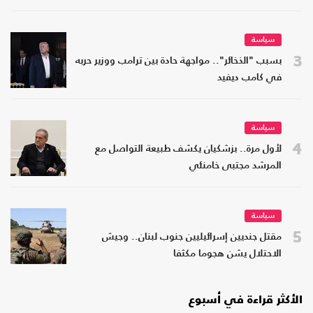
سياسة
3
بسبب "الذخائر".. مواجهة حادة بين ترامب ووزير حربه
في كامب ديفيد
سياسة
4
لأول مرة.. بزشكيان يكشف طبيعة التواصل مع
المرشد مجتبى خامنئي
سياسة
5
مقتل جنديين إسرائيليين جنوب لبنان.. وجيش
الاحتلال يشن هجوما مكثفا
الأكثر قراءة في أسبوع