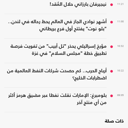
11:21
نيجيرفان بارزاني حلال العُقد!
11:08
أشهر نوادي الجاز في العالم يحط رحاله في لندن..
"بلو نوت" يفتتح أول فرع بريطاني
10:32
مؤرخ إسرائيلي يحذر "تل أبيب" من تفويت فرصة
تطبيق خطة "مجلس السلام" في غزة
10:22
أرباح الحرب.. كم حصدت شركات النفط العالمية من
اضطرابات الخليج؟
09:05
بلومبرغ: الإمارات نقلت نفطا عبر مضيق هرمز أكثر
من أي منتج آخر
ذات صلة