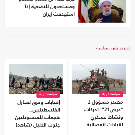
ومستعدون للتضحية إذا
استهدفت إيران
المزيد في سياسة
سياسة عربية
سياسة عربية
مصدر مسؤول لـ
إصابات وحرق لمنازل
"عربي21": تحركات
الفلسطينيين..
ونشاط عسكري
هجمات للمستوطنين
لقيادات انفصالية
جنوب الخليل (شاهد)
موالية للإمارات في