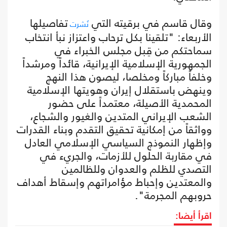
وقال قاسم في برقيته التي
تفاصيلها
نُشرت
الأربعاء: "تلقينا بكل ترحاب واعتزاز نبأ انتخاب
سماحتكم من قِبل مجلس الخبراء في
الجمهورية الإسلامية الإيرانية، قائداً ومرشداً
وخلفاً مباركاً ومخلصا، ليصون هذا النهج
وينهض باستقلال إيران وهويتها الإسلامية
المحمدية الأصيلة، معتمداً على حضور
الشعب الإيراني المتدين والغيور والشجاع،
وواثقاً من إمكانية تحقيق التقدم وبناء القدرات
وإظهار النموذج السياسي الإسلامي العادل
في مقاربة الحلول للأزمات، والجريء في
التصدي للظلم والعدوان وللظالمين
والمعتدين وإحباط مؤامراتهم وإسقاط أهداف
حروبهم المجرمة".
اقرأ أيضا: