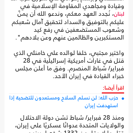
وقيادة ومجاهدي المقاومة الإسلامية في
، نُجدد العهد معكم، وندعو الله أن يمنَّ
لبنان
عليكم بالتوفيق والسداد لتحقيق آمال شعبكم
وشعوب المستضعفين في رفع كيد
المستكبرين والظالمين عنهم وعن بلادهم".
واختير مجتبي، خلفا لوالده علي خامنئي الذي
قتل في غارات أمريكية إسرائيلية في 28
فبراير/ شباط المنصرم. وفق ما أعلن مجلس
خبراء القيادة في إيران الأحد.
اقرأ أيضا:
حزب الله: لن نسلم السلاح ومستعدون للتضحية إذا
استهدفت إيران
ومنذ 28 فبراير/ شباط تشن دولة الاحتلال
والولايات المتحدة عدوانًا عسكريًا على إيران،
قتل ما لا يقل عن 1332 شخصا، بينهم