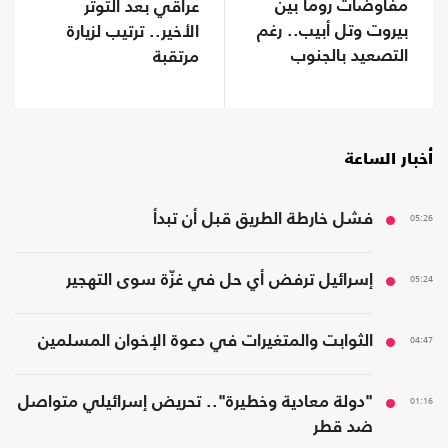
مفاوضات روما بين
عراقي بعد التوتر
بيروت وتل أبيب.. رغم
الأخير.. ترتيب لزيارة
التصعيد بالجنوب
مرتقبة
أخبار الساعة
05:26
فشل خارطة الطريق قبل أن تبدأ
05:24
إسرائيل ترفض أي حل في غزّة سوى التهجير
04:47
الثوابت والمتغيرات في دعوة الإخوان المسلمين
01:16
"دولة معادية وخطيرة".. تحريض إسرائيلي متواصل
ضد قطر