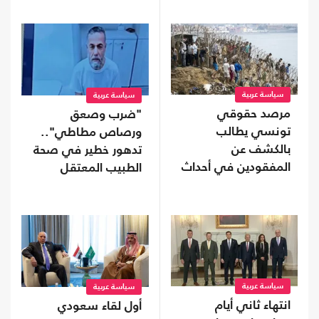
محافظة نفطية
سياسة عربية
سياسة عربية
مرصد حقوقي
"ضرب وصعق
تونسي يطالب
ورصاص مطاطي"..
بالكشف عن
تدهور خطير في صحة
المفقودين في أحداث
الطبيب المعتقل
"سبتة"
حسام أبو صفقة
سياسة عربية
سياسة عربية
انتهاء ثاني أيام
أول لقاء سعودي