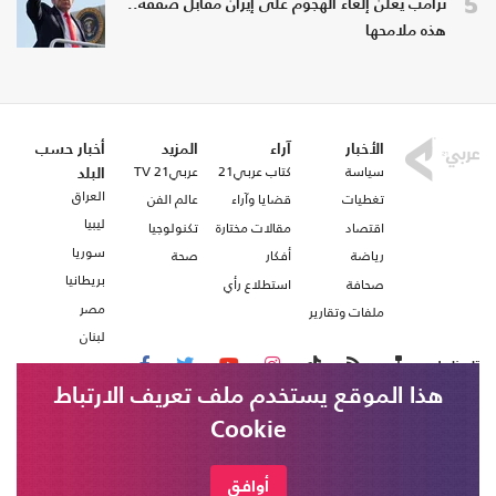
5
ترامب يعلن إلغاء الهجوم على إيران مقابل صفقة..
هذه ملامحها
الأخبار
آراء
المزيد
أخبار حسب
سياسة
كتاب عربي21
عربي21 TV
البلد
العراق
تغطيات
قضايا وآراء
عالم الفن
ليبيا
اقتصاد
مقالات مختارة
تكنولوجيا
سوريا
رياضة
أفكار
صحة
بريطانيا
صحافة
استطلاع رأي
مصر
ملفات وتقارير
لبنان
تابعنا على
هذا الموقع يستخدم ملف تعريف الارتباط
Cookie
من نحن
اتصل بنا
شروط الاستخدام
أوافق