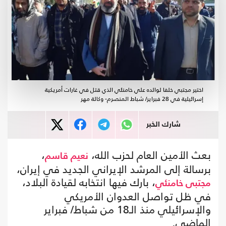
اختير مجتبي خلفا لوالده علي خامنئي الذي قتل في غارات أمريكية
إسرائيلية في 28 فبراير/ شباط المنصرم- وكالة مهر
شارك الخبر
بعث الأمين العام لحزب الله،
،
نعيم قاسم
برسالة إلى المرشد الإيراني الجديد في إيران،
، بارك فيها انتخابه لقيادة البلاد،
مجتبى خامنئي
في ظل تواصل العدوان الأمريكي
والإسرائيلي منذ الـ18 من شباط/ فبراير
الماضي.