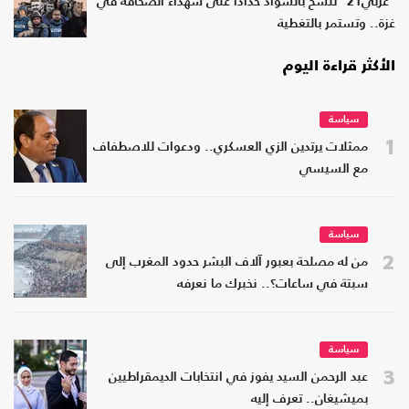
"عربي21" تتشح بالسواد حدادا على شهداء الصحافة في
غزة.. وتستمر بالتغطية
الأكثر قراءة اليوم
سياسة
1
ممثلات يرتدين الزي العسكري.. ودعوات للاصطفاف
مع السيسي
سياسة
2
من له مصلحة بعبور آلاف البشر حدود المغرب إلى
سبتة في ساعات؟.. نخبرك ما نعرفه
سياسة
3
عبد الرحمن السيد يفوز في انتخابات الديمقراطيين
بميشيغان.. تعرف إليه