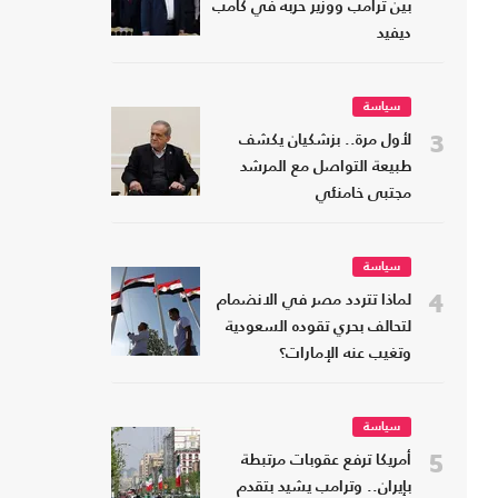
بين ترامب ووزير حربه في كامب
ديفيد
سياسة
3
لأول مرة.. بزشكيان يكشف
طبيعة التواصل مع المرشد
مجتبى خامنئي
سياسة
4
لماذا تتردد مصر في الانضمام
لتحالف بحري تقوده السعودية
وتغيب عنه الإمارات؟
سياسة
5
أمريكا ترفع عقوبات مرتبطة
بإيران.. وترامب يشيد بتقدم