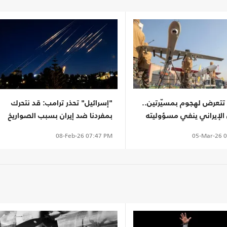
 تتعرض لهجوم بمسيّرتين..
"إسرائيل" تحذر ترامب: قد نتحرك
الإيراني ينفي مسؤوليته
بمفردنا ضد إيران بسبب الصواريخ
الباليستية
05-Mar-26
0
08-Feb-26
07:47 PM