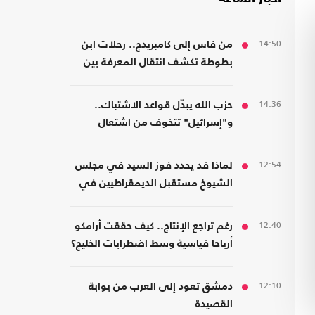
14:50
من فاس إلى كامبريدج.. رحلات ابن
بطوطة تكشف انتقال المعرفة بين
الشرق والغرب
14:36
حزب الله يبدّل قواعد الاشتباك..
و"إسرائيل" تتخوف من اشتعال
جبهات متعددة
12:54
لماذا قد يحدد فوز السيد في مجلس
الشيوخ مستقبل الديمقراطيين في
أمريكا؟
12:40
رغم تراجع الإنتاج.. كيف حققت أرامكو
أرباحا قياسية وسط اضطرابات الخليج؟
12:10
دمشق تعود إلى العرب من بوابة
القصيدة