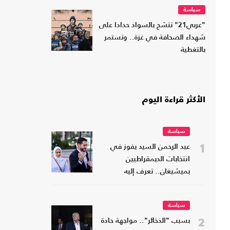
سياسة
"عربي21" تتشح بالسواد حدادا على
شهداء الصحافة في غزة.. وتستمر
بالتغطية
الأكثر قراءة اليوم
سياسة
1
عبد الرحمن السيد يفوز في
انتخابات الديمقراطيين
بميشيغان.. تعرف إليه
سياسة
2
بسبب "الذخائر".. مواجهة حادة