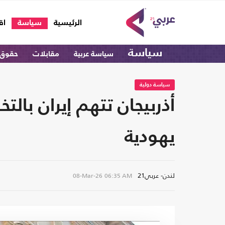
(current)
الرئيسية
سياسة
اق
سياسة
سياسة عربية
مقابلات
حقوق 
سياسة دولية
أذربيجان تتهم إيران ب
يهودية
لندن- عربي21
08-Mar-26
06:35 AM