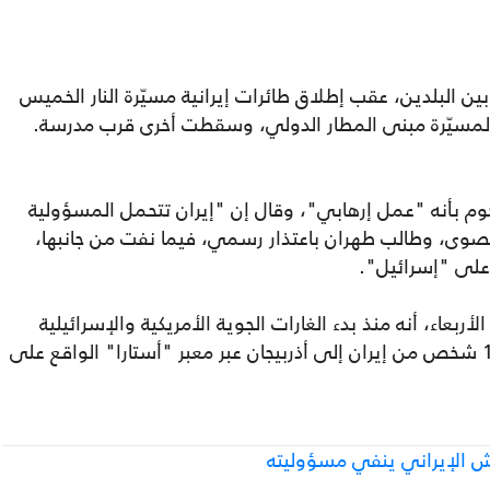
ن البلدين، عقب إطلاق طائرات إيرانية مسيّرة النار الخميس
لمسيّرة مبنى المطار الدولي، وسقطت أخرى قرب مدرسة.
وم بأنه "عمل إرهابي"، وقال إن "إيران تتحمل المسؤولية
القصوى، وطالب طهران باعتذار رسمي، فيما نفت من جانبها،
 على "إسرائيل".
ربعاء، أنه منذ بدء الغارات الجوية الأمريكية والإسرائيلية
على إيران السبت الماضي، عبر أكثر من 1100 شخص من إيران إلى أذربيجان عبر معبر "أستارا" الواقع على
يش الإيراني ينفي مسؤوليته