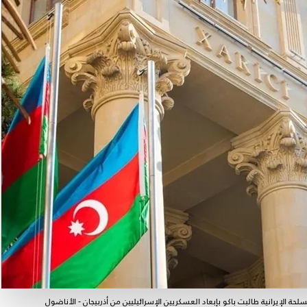
لحة الإيرانية طالبت باكو بإبعاد العسكريين الإسرائيليين من أذربيجان - الأناضول