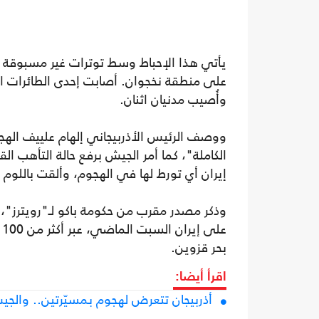
يأتي هذا الإحباط وسط توترات غير مسبوقة بي
على منطقة نخجوان. أصابت إحدى الطائرات ا
وأُصيب مدنيان اثنان.
ووصف الرئيس الأذربيجاني إلهام علييف الهج
الكاملة"، كما أمر الجيش برفع حالة التأهب 
إيران أي تورط لها في الهجوم، وألقت باللوم
وذكر مصدر مقرب من حكومة باكو لـ"رويترز"، الأ
بحر قزوين.
اقرأ أيضا:
أذربيجان تتعرض لهجوم بمسيّرتين.. والج