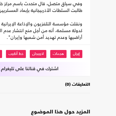
وفي سياق متصل، قال متحدث باسم مركز خاتم ال
طالبت السلطات الأذربيجانية بإبعاد العسكريين
ونقلت مؤسسة التلفزيون والإذاعة الإيرانية ا
كدولة مسلمة، أنه من أجل منع انتشار عدم 
أراضيها وعدم تهديد أمن شعبها وإيران".
إيران
هجمات
اذربيجان
خط أنابيب
اشترك في قناتنا على تليغرام
التعليقات (0)
المزيد حول هذا الموضوع