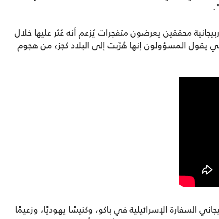
.
بيجانية محققين يعرضون متفجرات يُزعم أنه عُثر عليها خلال
، بما في ذلك كتل من مادة "C-4" التي يقول المسؤولون إنها هُرّبت إلى البلاد كجزء من هجوم
ني السفارة الإسرائيلية في باكو، وكنيسًا يهوديًا، وزعيمًا