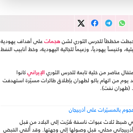
ا أحبطت مخططاً للحرس الثوري لشن
على أهداف يهودية
هجمات
، وكنيساً يهودياً، وزعيماً للجالية اليهودية، وخط أنابيب النفط
اعتقال عناصر من خلية تابعة للحرس الثوري
كانوا
الإيراني
يوم من اتهام باكو لطهران بإطلاق طائرات مسيّرة استهدفت
 (طهران نفت).
جوم بالمسيّرات على أذربيجان
في ضبط ثلاث عبوات ناسفة هُرّبت إلى البلاد من قبل
 أذربيجاني محلي، قبل وصولها إلى وجهتها. وقد أُلقي القبض