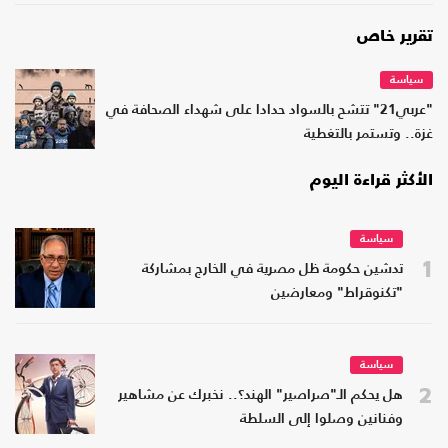
تقرير خاص
سياسة
"عربي21" تتشح بالسواد حدادا على شهداء الصحافة في
غزة.. وتستمر بالتغطية
الأكثر قراءة اليوم
سياسة
1
تدشين حكومة ظل مصرية في الخارج بمشاركة
"تكنوقراط" ومعارضين
سياسة
2
هل يحكم الـ"صراصير" الهند؟.. نخبرك عن مشاهير
وفنانين وصلوا إلى السلطة