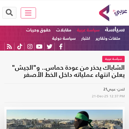
سياسة
سياسة عربية
مقابلات
حقوق وحريات
ملفات وتقارير
اختبار
سياسة دولية
سياسة عربية
الشاباك يحذر من عودة حماس.. و"الجيش"
يعلن انتهاء عملياته داخل الخط الأصفر
لندن- عربي21
21-Dec-25
12:37 PM