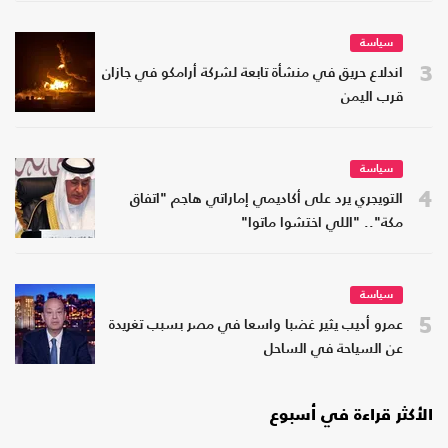
سياسة
3
اندلاع حريق في منشأة تابعة لشركة أرامكو في جازان
قرب اليمن
سياسة
4
التويجري يرد على أكاديمي إماراتي هاجم "اتفاق
مكة".. "اللي اختشوا ماتوا"
سياسة
5
عمرو أديب يثير غضبا واسعا في مصر بسبب تغريدة
عن السياحة في الساحل
الأكثر قراءة في أسبوع