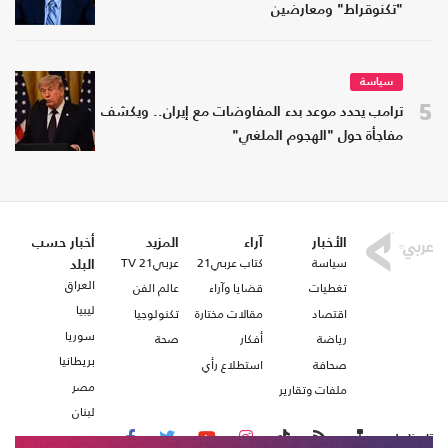
"تكنوقراط" ومعارضين
سياسة
5
ترامب يحدد موعد بدء المفاوضات مع إيران.. ويكشف
مفاجأة حول "الهجوم الملغي"
الأخبار
آراء
المزيد
أخبار حسب
سياسة
كتاب عربي21
عربي21 TV
البلد
العراق
تغطيات
قضايا وآراء
عالم الفن
ليبيا
اقتصاد
مقالات مختارة
تكنولوجيا
سوريا
رياضة
أفكار
صحة
بريطانيا
صحافة
استطلاع رأي
مصر
ملفات وتقارير
لبنان
تابعنا على