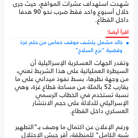
شهدت استهداف عشرات المواقع، حيث جرى
خلال أسبوع واحد فقط ضرب نحو 90 هدفا
داخل القطاع.
اقرأ أيضا:
خالد مشعل يكشف موقف حماس من حكم غزة
وقضية "نزع السلاح"
وتقدر الجهات العسكرية الإسرائيلية أن
السيطرة العملياتية على هذا الشريط تعني،
من وجهة نظرها، بسط نفوذ ميداني على ما
يقارب 52 بالمئة من مساحة قطاع غزة، وهي
نسبة تستخدم في الخطاب الرسمي
الإسرائيلي للدلالة على حجم الانتشار
العسكري داخل القطاع.
ورغم الإعلان عن اكتمال ما وصف بـ"التطهير
شبه الكامل" للمنطقة، أقر جيش الاحتلال