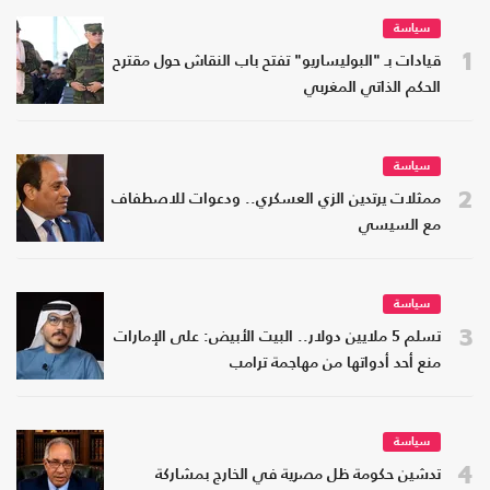
سياسة
1
قيادات بـ "البوليساريو" تفتح باب النقاش حول مقترح
الحكم الذاتي المغربي
سياسة
2
ممثلات يرتدين الزي العسكري.. ودعوات للاصطفاف
مع السيسي
سياسة
3
تسلم 5 ملايين دولار.. البيت الأبيض: على الإمارات
منع أحد أدواتها من مهاجمة ترامب
سياسة
4
تدشين حكومة ظل مصرية في الخارج بمشاركة