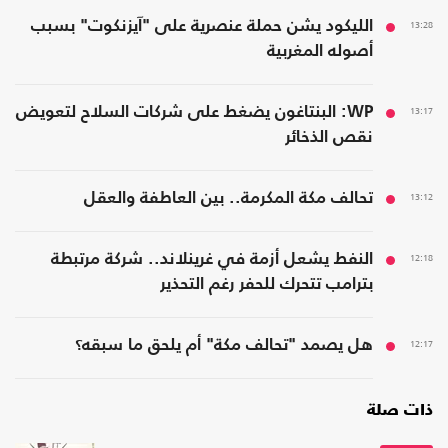
13:28
الليكود يشن حملة عنصرية على "آيزنكوت" بسبب
أصوله المغربية
13:17
WP: البنتاغون يضغط على شركات السلاح لتعويض
نقص الذخائر
13:12
تحالف مكة المكرمة.. بين العاطفة والعقل
12:18
النفط يشعل أزمة في غرينلاند.. شركة مرتبطة
بترامب تتحرك للحفر رغم التحذير
12:17
هل يصمد "تحالف مكة" أم يلحق ما سبقه؟
ذات صلة