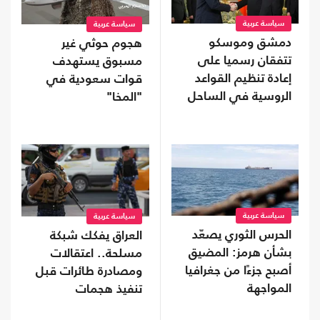
سياسة عربية
سياسة عربية
دمشق وموسكو
هجوم حوثي غير
تتفقان رسميا على
مسبوق يستهدف
إعادة تنظيم القواعد
قوات سعودية في
الروسية في الساحل
"المخا"
سياسة عربية
سياسة عربية
الحرس الثوري يصعّد
العراق يفكك شبكة
بشأن هرمز: المضيق
مسلحة.. اعتقالات
أصبح جزءًا من جغرافيا
ومصادرة طائرات قبل
المواجهة
تنفيذ هجمات