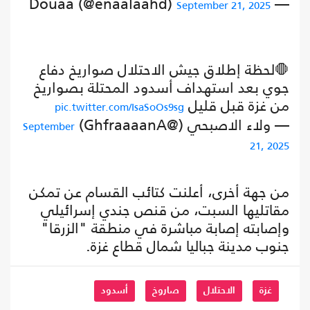
— Douaa (@enaalaahd)
September 21, 2025
🛑لحظة إطلاق جيش الاحتلال صواريخ دفاع
جوي بعد استهداف أسدود المحتلة بصواريخ
من غزة قبل قليل
pic.twitter.com/IsaSoOs9sg
— ولاء الاصبحي (@GhfraaaanA)
September
21, 2025
من جهة أخرى، أعلنت كتائب القسام عن تمكن
مقاتليها السبت، من قنص جندي إسرائيلي
وإصابته إصابة مباشرة في منطقة "الزرقا"
جنوب مدينة جباليا شمال قطاع غزة.
غزة
الاحتلال
صاروخ
أسدود