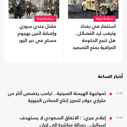
سياسة عربية
سياسة عربية
استنفار في بغداد
مقتل جندي سوري
وترقب لرد الفصائل..
وإصابة اثنين بهجوم
هل تنجح الحكومة
مسلح في دير الزور
العراقية بمنع التصعيد
مع السعودية؟
أخبار الساعة
14:58
لمواجهة الهيمنة الصينية.. ترامب يخصص أكثر من
ملياري دولار لتعزيز إنتاج المعادن الحيوية
14:06
إعلام عبري: : الاتفاق السعودي لا يستهدف
إسرائيل.. رسالة مباشرة إلى إيران