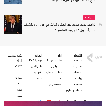
منع أحد أدواتها من مهاجمة ترامب
سياسة
5
ترامب يحدد موعد بدء المفاوضات مع إيران.. ويكشف
مفاجأة حول "الهجوم الملغي"
الأخبار
آراء
المزيد
أخبار حسب
سياسة
كتاب عربي21
عربي21 TV
البلد
العراق
تغطيات
قضايا وآراء
عالم الفن
ليبيا
اقتصاد
مقالات مختارة
تكنولوجيا
سوريا
رياضة
أفكار
صحة
بريطانيا
صحافة
استطلاع رأي
مصر
ملفات وتقارير
لبنان
تابعنا على