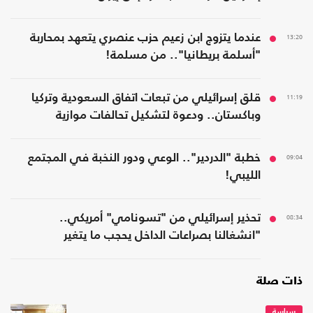
13:20
عندما يتزوج ابن زعيم حزب عنصري يتعهد بمحاربة
"أسلمة بريطانيا".. من مسلمة!
11:19
قلق إسرائيلي من تبعات اتفاق السعودية وتركيا
وباكستان.. ودعوة لتشكيل تحالفات موازية
09:04
خطبة "الدردير".. الوعي ودور النخبة في المجتمع
الليبي!
08:34
تحذير إسرائيلي من "تسونامي" أمريكي..
"انشغالنا بصراعات الداخل يحجب ما يتغير
بواشنطن"
ذات صلة
سياسة