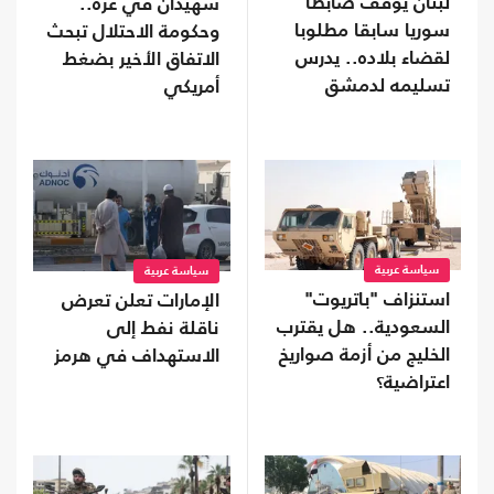
لبنان يوقف ضابطا
شهيدان في غزة..
سوريا سابقا مطلوبا
وحكومة الاحتلال تبحث
لقضاء بلاده.. يدرس
الاتفاق الأخير بضغط
تسليمه لدمشق
أمريكي
سياسة عربية
سياسة عربية
استنزاف "باتريوت"
الإمارات تعلن تعرض
السعودية.. هل يقترب
ناقلة نفط إلى
الخليج من أزمة صواريخ
الاستهداف في هرمز
اعتراضية؟