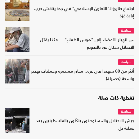
اجتماع طارئ لـ"التعاون الإسلامي" في جدة يناقش حرب
إبادة غزة
سياسة
من انهيار الأعضاء إلى "هوس الطعام"... هكذا يقتل
الاحتلال سكان غزة بالتجويع
سياسة
أكثر من 60 شهيدا في غزة.. مجازر مستمرة وعمليات تهجير
واسعة (حصيلة)
تغطية ذات صلة
سياسة
جيش الاحتلال والمستوطنون ينكّلون بالفلسطينيين بعد
عملية تل