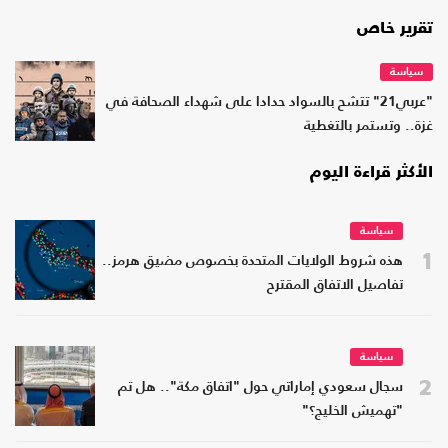
تقرير خاص
سياسة
"عربي21" تتشح بالسواد حدادا على شهداء الصحافة في
غزة.. وتستمر بالتغطية
الأكثر قراءة اليوم
سياسة
1
هذه شروط الولايات المتحدة بخصوص مضيق هرمز..
تفاصيل الاتفاق المقترح
سياسة
2
سجال سعودي إماراتي حول "اتفاق مكة".. هل تم
"تهميش الخليج؟"