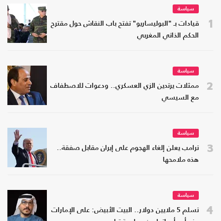
سياسة
1
قيادات بـ "البوليساريو" تفتح باب النقاش حول مقترح
الحكم الذاتي المغربي
سياسة
2
ممثلات يرتدين الزي العسكري.. ودعوات للاصطفاف
مع السيسي
سياسة
3
ترامب يعلن إلغاء الهجوم على إيران مقابل صفقة..
هذه ملامحها
سياسة
4
تسلم 5 ملايين دولار.. البيت الأبيض: على الإمارات