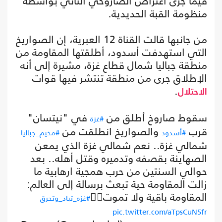
فيما جرى اعتراض الصاروخي الثاني بواسطة
منظومة القبة الحديدية.
من جانبها قالت القناة 12 العبرية، إن الصواريخ
التي استهدفت أسدود، أطلقتها المقاومة من
منطقة جباليا شمال قطاع غزة، مشيرة إلى أنه
الإطلاق جرى من منطقة تنتشر فيها قوات
.
الاحتلال
سقوط صاروخ أطلق من
في "نيتسان"
#غزة
قرب
والصواريخ انطلقت من
#أسدود
#مخيم_جباليا
شمالي غزة.. نعم شمالي غزة الذي يمعن
الصهاينة بقصفه وتدميره وقتل أهله.. بعد
حوالي السنتين من حرب همجية ارهابية ما
زالت المقاومة حية تبعث برسالة إلى العالم:
المقاومة باقية ولا تموت✌🏻
#غزه_تباد_وتحرق
pic.twitter.com/aTpsCuN5fr