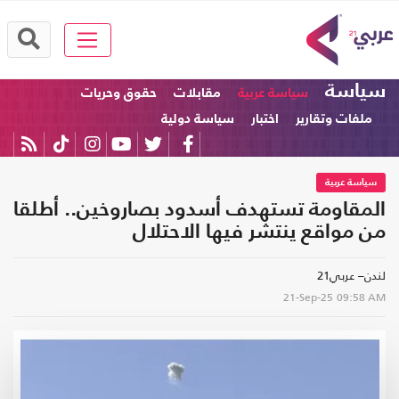
سياسة
سياسة عربية
مقابلات
حقوق وحريات
ملفات وتقارير
اختبار
سياسة دولية
سياسة عربية
المقاومة تستهدف أسدود بصاروخين.. أطلقا
من مواقع ينتشر فيها الاحتلال
لندن– عربي21
21-Sep-25
09:58 AM