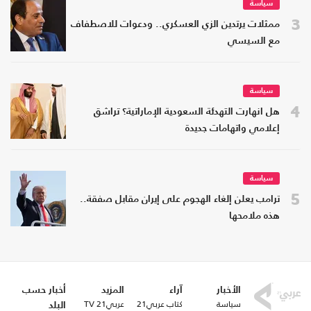
سياسة
3
ممثلات يرتدين الزي العسكري.. ودعوات للاصطفاف
مع السيسي
سياسة
4
هل انهارت التهدئة السعودية الإماراتية؟ تراشق
إعلامي واتهامات جديدة
سياسة
5
ترامب يعلن إلغاء الهجوم على إيران مقابل صفقة..
هذه ملامحها
الأخبار
آراء
المزيد
أخبار حسب
سياسة
كتاب عربي21
عربي21 TV
البلد