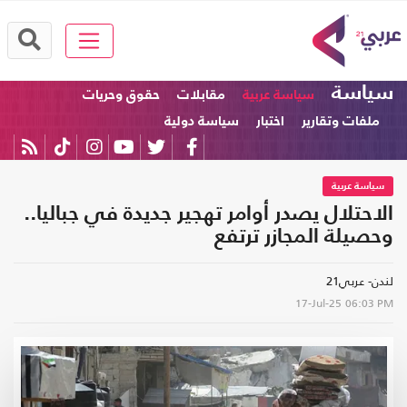
سياسة
سياسة عربية
مقابلات
حقوق وحريات
ملفات وتقارير
اختبار
سياسة دولية
سياسة عربية
الاحتلال يصدر أوامر تهجير جديدة في جباليا..
وحصيلة المجازر ترتفع
لندن- عربي21
17-Jul-25
06:03 PM