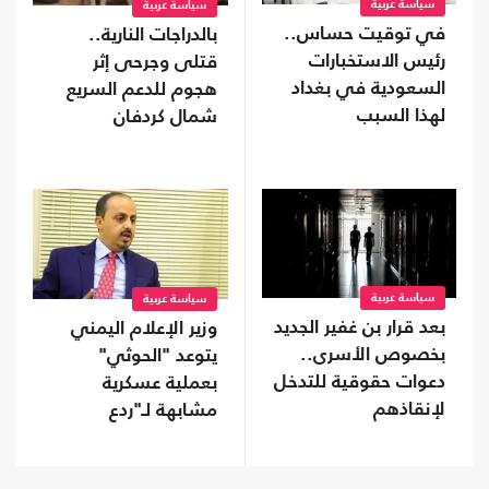
سياسة عربية
سياسة عربية
في توقيت حساس..
بالدراجات النارية..
رئيس الاستخبارات
قتلى وجرحى إثر
السعودية في بغداد
هجوم للدعم السريع
لهذا السبب
شمال كردفان
سياسة عربية
سياسة عربية
بعد قرار بن غفير الجديد
وزير الإعلام اليمني
بخصوص الأسرى..
يتوعد "الحوثي"
دعوات حقوقية للتدخل
بعملية عسكرية
لإنقاذهم
مشابهة لـ"ردع
العدوان" ضد الأسد