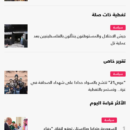
تغطية ذات صلة
سياسة
جيش الاحتلال والمستوطنون ينكّلون بالفلسطينيين بعد
عملية تل
تقرير خاص
سياسة
"عربي21" تتشح بالسواد حدادا على شهداء الصحافة في
غزة.. وتستمر بالتغطية
الأكثر قراءة اليوم
سياسة
1
السعودية وتركيا وباكستان توقع اتفاق "دفاع