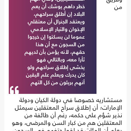
من
خطر داهم يوشك أن يعم
البلاد إن أطلق سراحهم،
ويعتقد الجنرال أن معتقلي
الإخوان والتيار الإسلامي
عموما لن يسكتوا إن خرجوا
من السجون مع أن هذا
حقهم، لأنه يؤمن بأن لديهم
ثأرا معه، وبالتالي فهو
يخشى إطلاق سراحهم ولو
كان يدرك ويعلم علم اليقين
أنهم بريئون من كل التهم
مستشاريه خصوصا في دولة الكيان ودولة
الإمارات؛ أن إطلاق سراح المعتقلين سيمثل
نذير شؤم على حكمه، رغم أن طائفة من
المعتقلين هم من كبار السن والمرضى، وهو
يعلم أن المئات قد لقوا حتفهم في السجون،