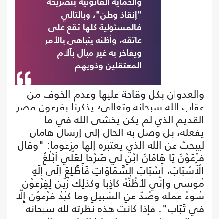
والحماية القانونية بتصريحه
"إنقاذ وطن"، وبالتالي
فالمسئولية كلها تقع على
عاتقه، وأظنه يتباهى بالأمر
ويفاخر به غير مبال بآلام
المعتقلين وذويهم
والعدوان بكل وقاحة عليها وعدم الخوف من
عقاب الله سبحانه وتعالى؛ يذكرنا بفرعون مصر
القديم الذي لم يكن يخشى الله في ما
يفعله، بل وصل به الحال إلى إرسال هامان
ليبحث عن الله الذي يعتبره إلها مزعوما: "وَقَالَ
فِرْعَوْنُ يَا هَامَانُ ابْنِ لِي صَرْحا لَعَلِّي أَبْلُغُ
الْأَسْبَابَ، أَسْبَابَ السَّمَاوَاتِ فَأَطَّلِعَ إِلَى إِلَهِ
مُوسَى وَإِنِّي لَأَظُنُّهُ كَاذِبا وَكَذَلِكَ زُيِّنَ لِفِرْعَوْنَ
سُوءُ عَمَلِهِ وَصُدَّ عَنِ السَّبِيلِ وَمَا كَيْدُ فِرْعَوْنَ إِلَّا
فِي تَبَابٍ". فإذا كانت هذه نظرته لله سبحانه