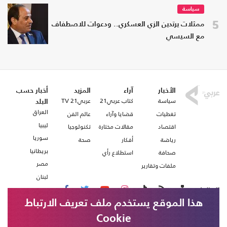
سياسة
5
ممثلات يرتدين الزي العسكري.. ودعوات للاصطفاف
مع السيسي
الأخبار
آراء
المزيد
أخبار حسب
سياسة
كتاب عربي21
عربي21 TV
البلد
العراق
تغطيات
قضايا وآراء
عالم الفن
ليبيا
اقتصاد
مقالات مختارة
تكنولوجيا
سوريا
رياضة
أفكار
صحة
بريطانيا
صحافة
استطلاع رأي
مصر
ملفات وتقارير
لبنان
تابعنا على
هذا الموقع يستخدم ملف تعريف الارتباط
Cookie
من نحن