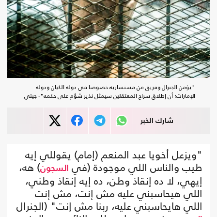
"يؤمن الجنرال وفريق من مستشاريه خصوصا في دولة الكيان ودولة
الإمارات؛ أن إطلاق سراح المعتقلين سيمثل نذير شؤم على حكمه"- جيتي
شارك الخبر
"ويزعل أخويا عبد المنعم (إمام) يقوللي إيه
طيب والناس اللي موجودة (في
) هه،
السجون
إيهي، لا ده إنقاذ وطن، ده إيه إنقاذ وطني،
اللي هيحاسبني عليه مش إنت، مش إنت
اللي هايحاسبني عليه، ربنا مش إنت" (الجنرال