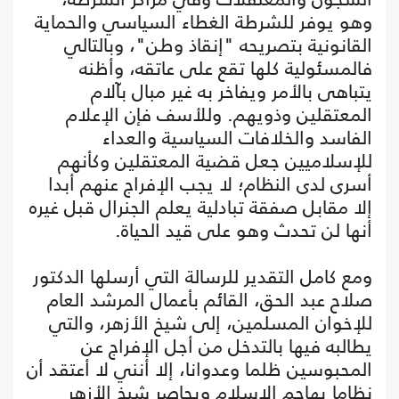
وهو يوفر للشرطة الغطاء السياسي والحماية
القانونية بتصريحه "إنقاذ وطن"، وبالتالي
فالمسئولية كلها تقع على عاتقه، وأظنه
يتباهى بالأمر ويفاخر به غير مبال بآلام
المعتقلين وذويهم. وللأسف فإن الإعلام
الفاسد والخلافات السياسية والعداء
للإسلاميين جعل قضية المعتقلين وكأنهم
أسرى لدى النظام؛ لا يجب الإفراج عنهم أبدا
إلا مقابل صفقة تبادلية يعلم الجنرال قبل غيره
أنها لن تحدث وهو على قيد الحياة.
ومع كامل التقدير للرسالة التي أرسلها الدكتور
صلاح عبد الحق، القائم بأعمال المرشد العام
للإخوان المسلمين، إلى شيخ الأزهر، والتي
يطالبه فيها بالتدخل من أجل الإفراج عن
المحبوسين ظلما وعدوانا، إلا أنني لا أعتقد أن
نظاما يهاجم الإسلام ويحاصر شيخ الأزهر