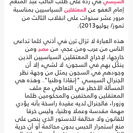
في رده على طلب النائب عبد المنعم
السيسي
إمام العفو عن
السياسيين بمناسبة
المعتقلين
مرور عشر سنوات على انقلاب الثالث من
تموز/ يوليو2013).
هذه العبارة لا تزال ترن في أذني كلما تداعى
الناس من عرب ومن عجم، من
ومن
مصر
خارجها، لإخراج المعتقلين السياسيين الذين
ينكَّل بهم في السجون؛ لا لشيء إلا أن
وجودهم في السجون يمثل من وجهة نظر
الجنرال السيسي "إنقاذا وطنيا". وهذه هي
المسألة الأخطر في التعاطي مع ملف
المعتقلين والمختفين والمحكومين ظلما
وزورا، فالجنرال لديه عقيدة راسخة بأنه يؤدي
مهمة مقدسة وعملا وطنيا، وليس خرقا
للقانون ولا مخالفة للدستور الذي ينص على
منع استمرار الحبس بدون محاكمة أو أن حرية