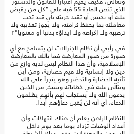
وتعالى، فكيف يقيم اعتبارا للقانون والدستور
الذي تنص المادة 55 فيه على "كل من يقبض
عليه أو يحبس أو تقيد حريته بأي قيد تجب
معاملته بما يحفظ كرامته، ولا يجوز تعذيبه ولا
ترهيبه ولا إكراهه ولا إيذاؤه بدنيا أو معنويا"؟
في رأيي أن نظام الجنرالات لن يتسامح مع أي
صورة من صور المعارضة فما بالك بالمعارضة
الإسلامية، وأن هذا النظام ليس لديه وازع من
دين ولا إنسانية ولا قيم حضارية، ومن أين
تأتيه الحضارة والتحضر وهو يتجرأ على الله
ويتألّى عليه في خطاباته ويسخر من الذين
يدعون الله ولا يستجاب لهم بأنهم يظلمون
الدعاء، أي أنه لن يُقبل دعاؤهم أبدا.
النظام الراهن يعلم أن هناك انتهاكات وأن
أعداد الوفيات تزداد يوما بعد يوم داخل
السجون والمعتقلات وفي مراكز الشرطة،