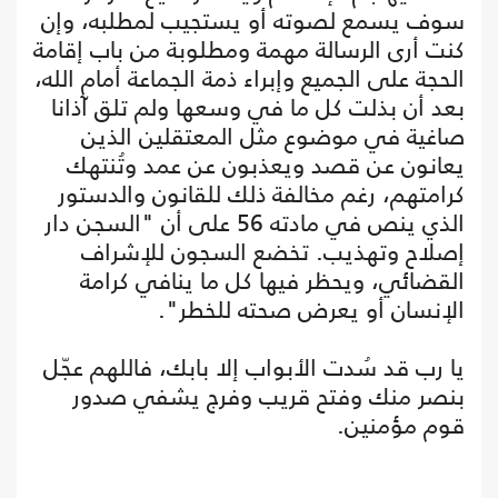
سوف يسمع لصوته أو يستجيب لمطلبه، وإن
كنت أرى الرسالة مهمة ومطلوبة من باب إقامة
الحجة على الجميع وإبراء ذمة الجماعة أمام الله،
بعد أن بذلت كل ما في وسعها ولم تلق آذانا
صاغية في موضوع مثل المعتقلين الذين
يعانون عن قصد ويعذبون عن عمد وتُنتهك
كرامتهم، رغم مخالفة ذلك للقانون والدستور
الذي ينص في مادته 56 على أن "السجن دار
إصلاح وتهذيب. تخضع السجون للإشراف
القضائي، ويحظر فيها كل ما ينافي كرامة
الإنسان أو يعرض صحته للخطر".
يا رب قد سُدت الأبواب إلا بابك، فاللهم عجّل
بنصر منك وفتح قريب وفرج يشفي صدور
قوم مؤمنين.