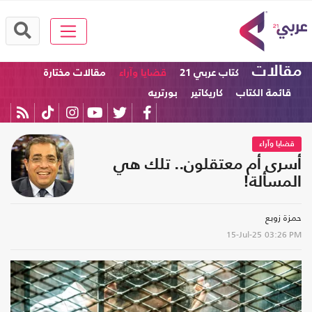
مقالات
كتاب عربي 21
قضايا وآراء
مقالات مختارة
قائمة الكتاب
كاريكاتير
بورتريه
قضايا وآراء
أسرى أم معتقلون.. تلك هي
المسألة!
حمزة زوبع
15-Jul-25
03:26 PM