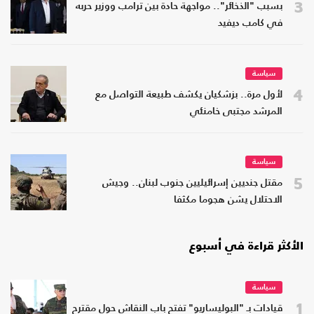
3
بسبب "الذخائر".. مواجهة حادة بين ترامب ووزير حربه
في كامب ديفيد
سياسة
4
لأول مرة.. بزشكيان يكشف طبيعة التواصل مع
المرشد مجتبى خامنئي
سياسة
5
مقتل جنديين إسرائيليين جنوب لبنان.. وجيش
الاحتلال يشن هجوما مكثفا
الأكثر قراءة في أسبوع
سياسة
1
قيادات بـ "البوليساريو" تفتح باب النقاش حول مقترح