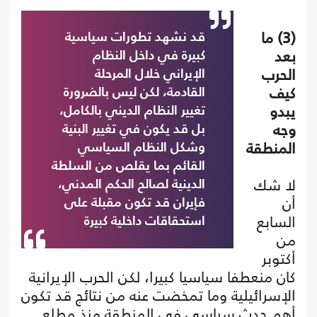
(3) ما
قد نشهد تطورات سياسية
بعد
كبيرة في داخل النظام
الحرب
الإيراني خلال المرحلة
كيف
القادمة، لكن ليس بالضرورة
يبدو
تغيير النظام الديني بالكامل،
وجه
بل قد يكون في تغيير البنية
المنطقة
وشكل النظام السياسي
القائم بما يقلص من السلطة
لا شك
الدينية لصالح الحكم المدني،
أن
فإيران قد تكون مقبلة على
السابع
استحقاقات داخلية كبيرة
من
أكتوبر
كان منعطفا سياسيا كبيرا، لكن الحرب الإيرانية
الإسرائيلية وما تمخضت عنه من نتائج قد تكون
أهم حدث سياسي في المنطقة منذ مطلع