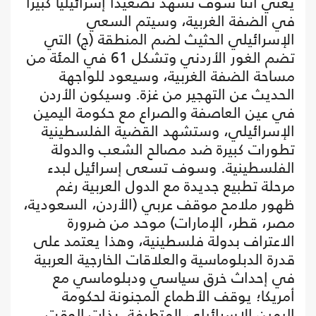
يعني أننا سوف نشهد تصعيدا إسرائيليا كبيرا
في الضفة الغربية، وسيتم السعي
الإسرائيلي الحثيث لضم المنطقة (ج) التي
تضم الغور الأردني وتشكل 61 في المئة من
مساحة الضفة الغربية، وسيعود للواجهة
الحديث عن التهجير من غزة. وسيكون الأردن
في عين العاصفة والصراع مع حكومة اليمين
الإسرائيلي، وستشهد القضية الفلسطينية
تطورات كبيرة ضد مصالح الشعب والدولة
الفلسطينية. وسوف تسعى إسرائيل لبدء
مرحلة تطبيع جديدة مع الدول العربية رغم
ظهور ملامح موقف عربي (الأردن، السعودية،
مصر، قطر، الإمارات) موحد من ضرورة
الاعتراف بدولة فلسطينية، وهذا يعتمد على
قدرة الدبلوماسية والعلاقات الخارجية العربية
في إحداث خرق سياسي ودبلوماسي مع
أمريكا؛ يوقف الأطماع المجنونة لحكومة
اليمين الإسرائيلي المتطرفة. بذات الوقت