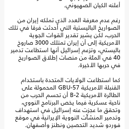
أعلنه الكيان الصهيوني.
رغم عدم معرفة العدد الذي تملكه إيران من
الصواريخ الباليستية التي أحدثت فرقا في تلك
الحرب، لكن يشير تقدير القوات الجوية
الأمريكية إلى أن إيران تمتلك 3000 صاروخ
باليستي، وتزعم إسرائيل أنها استطاعت تدمير
40 في المئة من منصات إطلاق الصواريخ
في حربها الأخيرة.
كما استطاعت الولايات المتحدة باستخدام
القنبلة الأمريكية GBU-57 المحمولة على
الطائرة الأمريكية B-2 أن تحسم الحرب من
ناحية عسكرية فيما يخص البرنامج النووي،
وتحقق ما عجزت عنه إسرائيل في استهداف
وتدمير المنشآت النووية الإيرانية في موقع
فوردو شديد التحصين ونطنز وأصفهان.