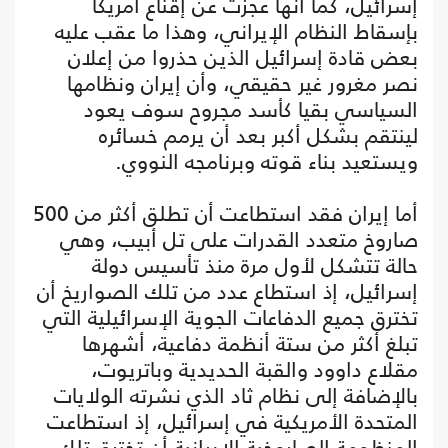
إسرائيل، كما أنها عجزت عن إقناع أمريكا
بإسقاط النظام الإيراني، وهذا ما عقب عليه
بعض قادة إسرائيل الذين حذروا من إعلان
نصر مغرور غير حقيقي، وأن إيران ونظامها
السياسي بقيا كأسد مجروح سوف يعود
لينتقم بشكل أكبر بعد أن يرمم خسائره
ويستعيد بناء قوته وبرنامجه النووي.
أما إيران فقد استطاعت أن تطلق أكثر من 500
صاروخ متعدد القدرات على تل أبيب، وهي
حالة تتشكل لأول مرة منذ تأسيس دولة
إسرائيل، إذ استطاع عدد من تلك الصواريخ أن
تخترق جميع الدفاعات الجوية الإسرائيلية التي
تبلغ أكثر من ستة أنظمة دفاعية، أشهرها
مقلاع داوود والقبة الحديدية وباتريوت،
بالإضافة إلى نظام ثاد الذي نشرته الولايات
المتحدة الأمريكية في إسرائيل، إذ استطاعت
المنظومة الصاروخية الإيرانية أن تخترق تلك