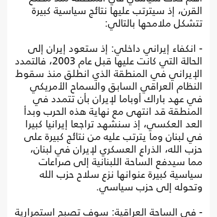
القرن، إذ سيترتب عليها نتائج سياسية كبيرة
تتشكل ملامحها بالتالي:
- انكفاء إيراني داخلي: إذ ستعود إيران إلى
الحالة التي كانت عليها قبل عام 2003، فالتمدد
الإيراني في المنطقة الذي انطلق منذ سقوط
النظام العراقي السابق والسماح الأمريكي
في عهد باراك أوباما لإيران بأن تتمدد في
المنطقة قد انتهى مع نهاية هذه الحرب وبدأ
العد العكسي، إذ سنشهد تراجعا إيرانيا كبيرا
في لبنان وما يترتب عليه من نتائج كبيرة على
حزب الله، الذراع العسكري لإيران في لبنان،
مما سيدفع الساحة اللبنانية إلى صراعات
سياسية كبيرة عنوانها نزع سلاح حزب الله
وتحوله إلى حزب سياسي.
- في الساحة العراقية: سوف تصبح استمرارية