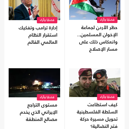
قضايا وآراء
قضايا وآراء
حظر الأردن لجماعة
إدارة ترامب وتفكيك
الإخوان المسلمين..
استقرار النظام
وانعكاس ذلك على
العالمي القائم
مسار الإصلاح
السياسي
قضايا وآراء
قضايا وآراء
كيف استطاعت
مستوى التراجع
السلطة الفلسطينية
الإيراني الذي يخدم
تحويل مسيرة حركة
مصالح المنطقة
فتح النضالية؟