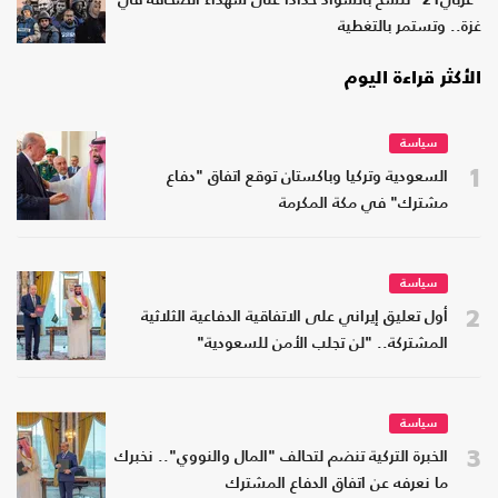
"عربي21" تتشح بالسواد حدادا على شهداء الصحافة في
غزة.. وتستمر بالتغطية
الأكثر قراءة اليوم
سياسة
1
السعودية وتركيا وباكستان توقع اتفاق "دفاع
مشترك" في مكة المكرمة
سياسة
2
أول تعليق إيراني على الاتفاقية الدفاعية الثلاثية
المشتركة.. "لن تجلب الأمن للسعودية"
سياسة
3
الخبرة التركية تنضم لتحالف "المال والنووي".. نخبرك
ما نعرفه عن اتفاق الدفاع المشترك