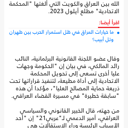
الله بين العراق والكويت التي ألغتها "المحكمة
الاتحادية" مطلع أيلول 2023.
اقرأ أيضا:
ما خيارات العراق في ظل استمرار الحرب بين طهران
وتل أبيب؟
وقال عضو اللجنة القانونية البرلمانية، النائب
رائد المالكي، في بيان إن "الحكومة وجهات
عليا أخرى تسعى إلى تحويل المحكمة
الاتحادية إلى أداة مطيعة، لتنفيذ قراراتها تحت
ذريعة حماية المصالح العليا"، مؤكدا أن هذه
"سابقة خطيرة" في مسيرة القضاء العراقي.
من جهته، قال الخبير القانوني والسياسي
العراقي، أمير الدعمي لـ"عربي21" إن "أحد
الأسباب الرئيسة وراء الاستقالات هي