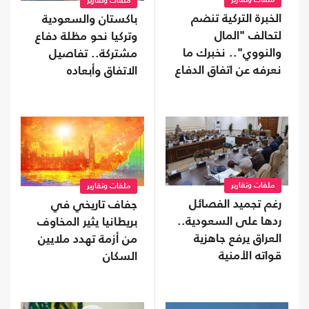
ملفات وتقارير
ملفات وتقارير
الخبرة التركية تنضم
باكستان والسعودية
لتحالف "المال
وتركيا نحو مظلة دفاع
والنووي".. نخبرك ما
مشتركة.. تفاصيل
نعرفه عن اتفاق الدفاع
الاتفاق وأبعاده
المشترك
ملفات وتقارير
ملفات وتقارير
رغم تجميد الفصائل
جفاف تاريخي في
ردها على السعودية..
بريطانيا يثير المخاوف
العراق يرفع جاهزية
من أزمة تهدد ملايين
قواته الأمنية
السكان