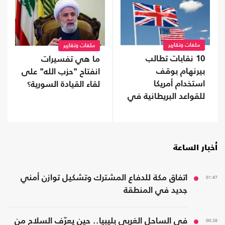
ملفات وتقارير
ملفات وتقارير
10 نقابات تطالب
ما هي تفسيرات
بيرنهام بوقف
انفتاح "حزب الله" على
استخدام أمريكا
لقاء القيادة السورية؟
للقواعد البريطانية في
حرب إيران
أخبار الساعة
01:47
اتفاق مكة للدفاع المشترك وتشكيل توازن أمني
جديد في المنطقة
00:26
في الساحل الغربي بليبيا.. حين يعرّف السلاح من