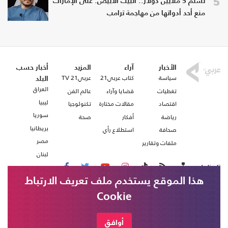
5
تسلم 5 ملايين دولار.. البيت الأبيض: على الإمارات
منع أحد أدواتها من مهاجمة ترامب
الأخبار
آراء
المزيد
أخبار حسب
سياسة
كتاب عربي21
عربي21 TV
البلد
العراق
تغطيات
قضايا وآراء
عالم الفن
ليبيا
اقتصاد
مقالات مختارة
تكنولوجيا
سوريا
رياضة
أفكار
صحة
بريطانيا
صحافة
استطلاع رأي
مصر
ملفات وتقارير
لبنان
تابعنا على
هذا الموقع يستخدم ملف تعريف الارتباط
Cookie
من نحن
اتصل بنا
شروط الاستخدام
أوافق