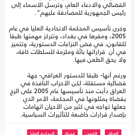
القضائي والادعاء العام، وترسل الأسماء إلى
رئيس الجمهورية للمصادقة عليهم".
وجرى تأسيس المحكمة الاتحادية العليا في عام
2005، ومقرها في بغداد، وتتركز مهمتها طبقا
للقانون، في فض النزاعات الدستورية، وتتميز
في أن قراراتها باتّة وملزمة للسلطات كافة،
ولا يحق الطعن فيها.
ورغم أنها- طبقا للدستور العراقي- جهة
قضائية مستقلة، لكن الأحزاب النافذة في
العراق دأبت منذ تأسيسها عام 2005 على الزج
بقضاة يمثلونها في المحكمة، الأمر الذي
جعلها تواجه في كثير من الأحيان اتهامات
بإصدار قرارات خاضعة للتأثيرات السياسية.
العراق
الكويت
قضاة
المحكمة العليا