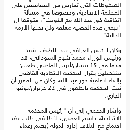
الضغوطات التي تمارس من السياسيين على
المحكمة الاتحادية، وخصوصا في مسألة
اتفاقية خور عبد الله مع الكويت"، متوقعا أن
"تبقى هذه القضية معلقة ولن تحلها الأزمة
الحالية".
وكان الرئيس العراقي عبد اللطيف رشيد
ورئيس الوزراء محمد شياع السوداني، قد
قدما في 15 نيسان/أبريل الماضي طعنين
منفصلين بقرار المحكمة الاتحادية القاضي
بإلغاء اتفاقية خور عبد الله، وكان من المقرر أن
تبت المحكمة بالطعون في 22 حزيران/يونيو
الجاري.
وأشار الدعمي إلى أن "رئيس المحكمة
الاتحادية، جاسم العميري، أخطأ في طلب عقد
اجتماع مع ائتلاف إدارة الدولة (يضم زعماء