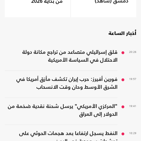
دمشق (شاهد)
من بداية 2026
أخبار الساعة
20:26
قلق إسرائيلي متصاعد من تراجع مكانة دولة
الاحتلال في السياسة الأمريكية
19:57
فورين أفيرز: حرب إيران تكشف مأزق أمريكا في
الشرق الأوسط وحان وقت الانسحاب
19:41
"المركزي الأمريكي" يرسل شحنة نقدية ضخمة من
الدولار إلى العراق
18:29
النفط يسجل ارتفاعا بعد هجمات الحوثي على