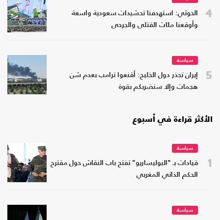
4
الحوثي: استهدفنا تحشيدات سعودية واسعة
وأوقعنا مئات القتلى والجرحى
سياسة
5
إيران تحذر دول الخليج: أقنعوا ترامب بعدم شن
هجمات وإلا سنضربكم بقوة
الأكثر قراءة في أسبوع
سياسة
1
قيادات بـ "البوليساريو" تفتح باب النقاش حول مقترح
الحكم الذاتي المغربي
سياسة