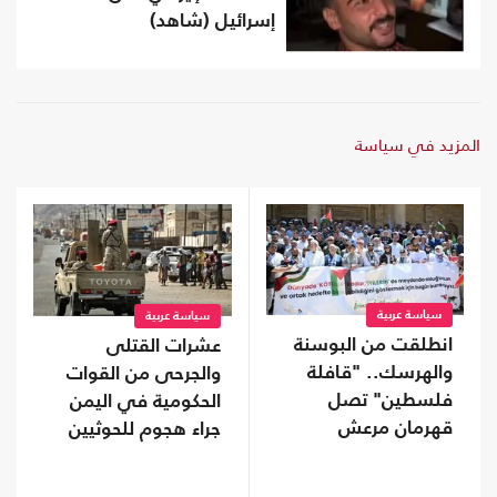
إسرائيل (شاهد)
المزيد في سياسة
سياسة عربية
سياسة عربية
انطلقت من البوسنة
عشرات القتلى
والهرسك.. "قافلة
والجرحى من القوات
فلسطين" تصل
الحكومية في اليمن
قهرمان مرعش
جراء هجوم للحوثيين