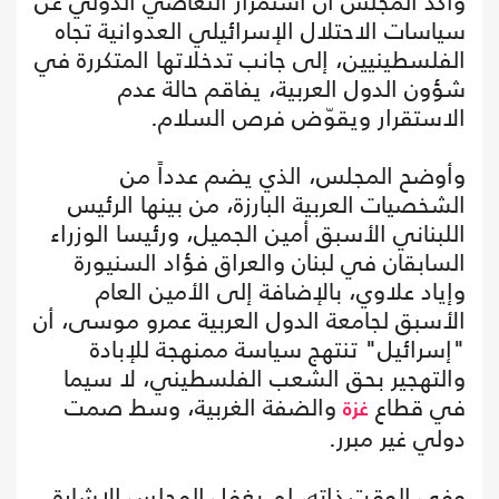
وأكد المجلس أن استمرار التغاضي الدولي عن
سياسات الاحتلال الإسرائيلي العدوانية تجاه
الفلسطينيين، إلى جانب تدخلاتها المتكررة في
شؤون الدول العربية، يفاقم حالة عدم
الاستقرار ويقوّض فرص السلام.
وأوضح المجلس، الذي يضم عدداً من
الشخصيات العربية البارزة، من بينها الرئيس
اللبناني الأسبق أمين الجميل، ورئيسا الوزراء
السابقان في لبنان والعراق فؤاد السنيورة
وإياد علاوي، بالإضافة إلى الأمين العام
الأسبق لجامعة الدول العربية عمرو موسى، أن
"إسرائيل" تنتهج سياسة ممنهجة للإبادة
والتهجير بحق الشعب الفلسطيني، لا سيما
في قطاع
والضفة الغربية، وسط صمت
غزة
دولي غير مبرر.
وفي الوقت ذاته، لم يغفل المجلس الإشارة