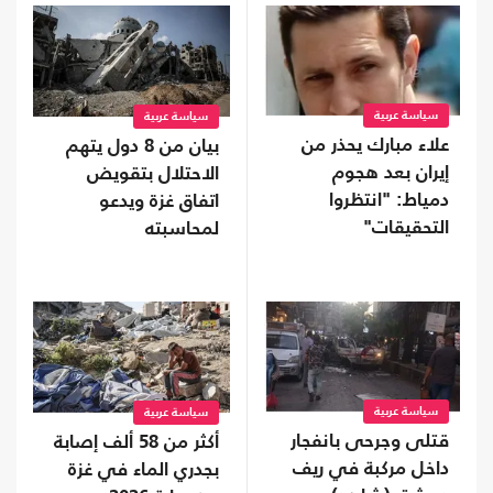
سياسة عربية
سياسة عربية
علاء مبارك يحذر من
بيان من 8 دول يتهم
إيران بعد هجوم
الاحتلال بتقويض
دمياط: "انتظروا
اتفاق غزة ويدعو
التحقيقات"
لمحاسبته
سياسة عربية
سياسة عربية
قتلى وجرحى بانفجار
أكثر من 58 ألف إصابة
داخل مركبة في ريف
بجدري الماء في غزة