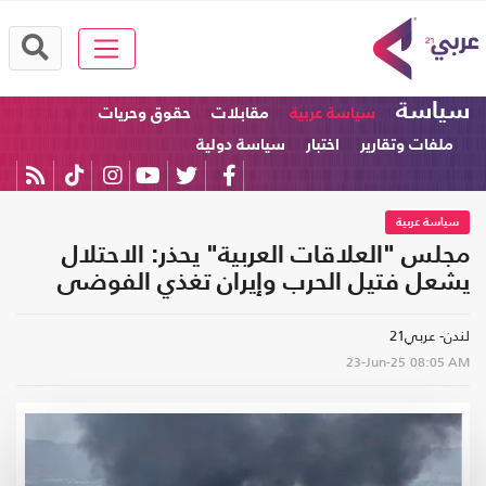
سياسة
سياسة عربية
مقابلات
حقوق وحريات
ملفات وتقارير
اختبار
سياسة دولية
سياسة عربية
مجلس "العلاقات العربية" يحذر: الاحتلال
يشعل فتيل الحرب وإيران تغذي الفوضى
لندن- عربي21
23-Jun-25
08:05 AM