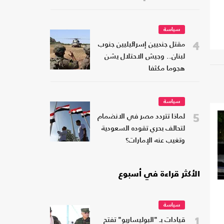
سياسة
4
مقتل جنديين إسرائيليين جنوب
لبنان.. وجيش الاحتلال يشن
هجوما مكثفا
سياسة
5
لماذا تتردد مصر في الانضمام
لتحالف بحري تقوده السعودية
وتغيب عنه الإمارات؟
الأكثر قراءة في أسبوع
سياسة
1
قيادات بـ "البوليساريو" تفتح