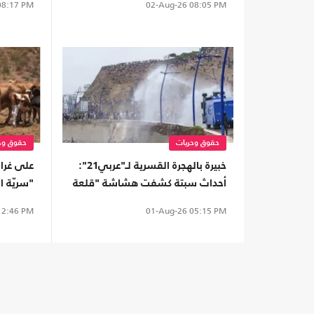
8:17 PM
02-Aug-26
08:05 PM
حقوق وحريات
حقوق وح
خبيرة بالهجرة القسرية لـ"عربي21":
على غرا
أحداث سبتة كشفت هشاشة "قلعة
"سريّة ال
أوروبا".. وسياسات الهجرة فشلت
تقضم أر
2:46 PM
01-Aug-26
05:15 PM