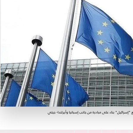
سرائيل" بناء على مبادرة من جانب إسبانيا وأيرلندا- جيتي