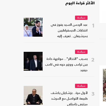
الأكثر قراءة اليوم
سياسة
1
عبد الرحمن السيد يفوز في
انتخابات الديمقراطيين
بميشيغان.. تعرف إليه
سياسة
2
بسبب "الذخائر".. مواجهة حادة
بين ترامب ووزير حربه في كامب
ديفيد
سياسة
3
لأول مرة.. بزشكيان يكشف
طبيعة التواصل مع المرشد
مجتبى خامنئي