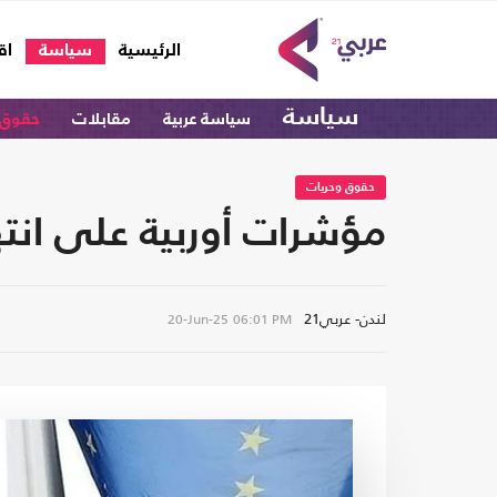
(current)
الرئيسية
سياسة
اق
سياسة
سياسة عربية
مقابلات
حقوق 
حقوق وحريات
مؤشرات أوربية على انتها
لندن- عربي21
20-Jun-25
06:01 PM