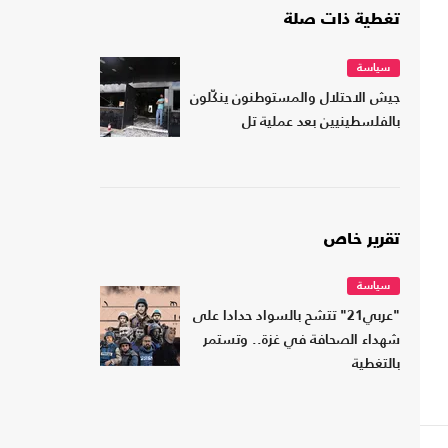
تغطية ذات صلة
سياسة
جيش الاحتلال والمستوطنون ينكّلون
بالفلسطينيين بعد عملية تل
تقرير خاص
سياسة
"عربي21" تتشح بالسواد حدادا على
شهداء الصحافة في غزة.. وتستمر
بالتغطية