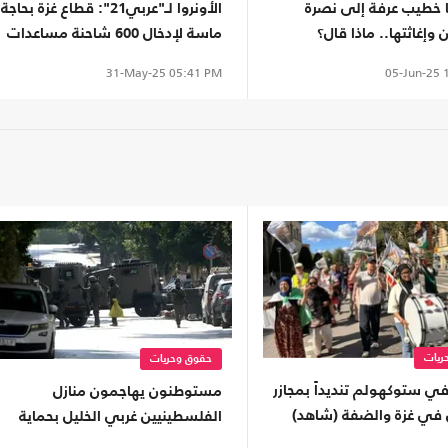
ا خطيب عرفة إلى نصرة
الأونروا لـ"عربي21": قطاع غزة بحاجة
إغاثتها.. ماذا قال؟
ماسة لإدخال 600 شاحنة مساعدات
يوميا
05-Jun-25
1
31-May-25
05:41 PM
ريات
حقوق وحريات
ي ستوكهولم تنديداً بمجازر
مستوطنون يهاجمون منازل
ل في غزة والضفة (شاهد)
الفلسطينيين غربي الخليل بحماية
جيش الاحتلال