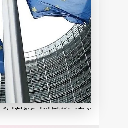
جرت مناقشات مكثفة بالفعل العام الماضي حول اتفاق الشراكة مع "إ