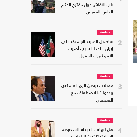
باب النقاش حول مقترح الحكم
الذاتي المغربي
سياسة
2
تفاصيل الضربة الوشيكة على
إيران.. لهذا السبب أصيب
الأمريكيون بالذهول
سياسة
3
ممثلات يرتدين الزي العسكري..
ودعوات للاصطفاف مع
السيسي
سياسة
4
هل انهارت التهدئة السعودية