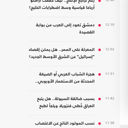
12:40
رغم تراجع الإنتاج.. كيف حققت أرامكو
أرباحا قياسية وسط اضطرابات الخليج؟
12:10
دمشق تعود إلى العرب من بوابة
القصيدة
12:02
المعركة على الممر.. هل يمكن إقصاء
"إسرائيل" عن الشرق الأوسط الجديد؟
11:51
هجرة الشباب العربي أو الصيغة
المحدثة من الاستعمار الأوروبي..
قراءة في كتاب
11:42
بسبب ضائقة السيولة.. هل يتبع
العراق خُطى فنزويلا ويلجأ لطبع
العملة رغم مخاطرها؟
11:38
نسب المولود الناتج عن الاغتصاب