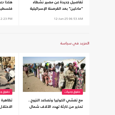
تفاصيل جديدة عن مصير نشطاء
هكذا دع
"مادلين" بعد القرصنة الإسرائيلية
فلسطين و
2:23 PM
12-Jun-25
06:53 AM
المزيد في سياسة
حقوق وحريات
حقوق وح
مع تفشي الكوليرا وتصاعد النزوح..
تظاهرة ف
تحذير من كارثة تهدد الآلاف شمال
الاحتلا
كردفان