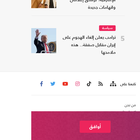
الإماراتية؟ تراشق إعلامي
واتهامات جديدة
سياسة
5
ترامب يعلن إلغاء الهجوم على
إيران مقابل صفقة.. هذه
ملامحها
تابعنا على
من نحن
اتصل بنا
شروط الاستخدام
عربي21 ، جميع الحقوق محفوظة @ 2020
أوافق