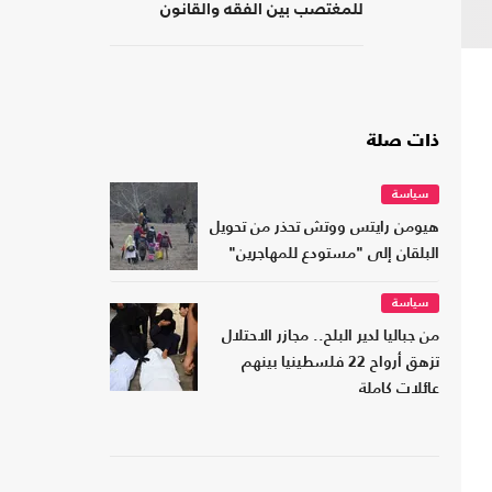
للمغتصب بين الفقه والقانون
ذات صلة
سياسة
هيومن رايتس ووتش تحذر من تحويل
البلقان إلى "مستودع للمهاجرين"
سياسة
من جباليا لدير البلح.. مجازر الاحتلال
تزهق أرواح 22 فلسطينيا بينهم
عائلات كاملة