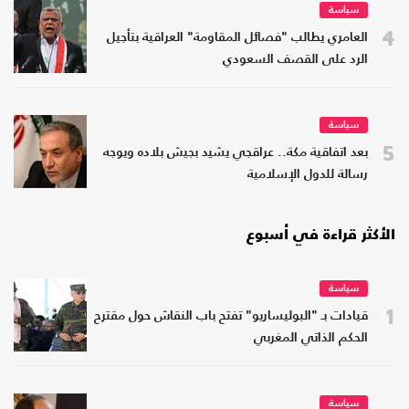
سياسة
4
العامري يطالب "فصائل المقاومة" العراقية بتأجيل
الرد على القصف السعودي
سياسة
5
بعد اتفاقية مكة.. عراقجي يشيد بجيش بلاده ويوجه
رسالة للدول الإسلامية
الأكثر قراءة في أسبوع
سياسة
1
قيادات بـ "البوليساريو" تفتح باب النقاش حول مقترح
الحكم الذاتي المغربي
سياسة