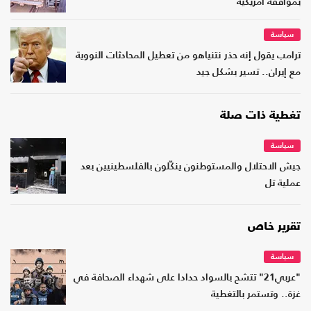
بموافقة أمريكية
سياسة
ترامب يقول إنه حذر نتنياهو من تعطيل المحادثات النووية
مع إيران.. تسير بشكل جيد
تغطية ذات صلة
سياسة
جيش الاحتلال والمستوطنون ينكّلون بالفلسطينيين بعد
عملية تل
تقرير خاص
سياسة
"عربي21" تتشح بالسواد حدادا على شهداء الصحافة في
غزة.. وتستمر بالتغطية