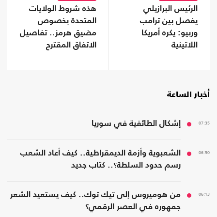
الرئيس البرازيلي
هذه شروط الولايات
يفصل بين ترامب
المتحدة بخصوص
وربيو: يكره أمريكا
مضيق هرمز.. تفاصيل
اللاتينية
الاتفاق المقترح
أخبار الساعة
07:35
إشكال الطائفية في سوريا
06:50
الشعبوية وأزمة الديمقراطية.. كيف أعاد الشعب
رسم حدود السلطة؟.. كتاب جديد
06:13
من هوميروس إلى تيك توك.. كيف يستعيد الشعر
جمهوره في العصر الرقمي؟