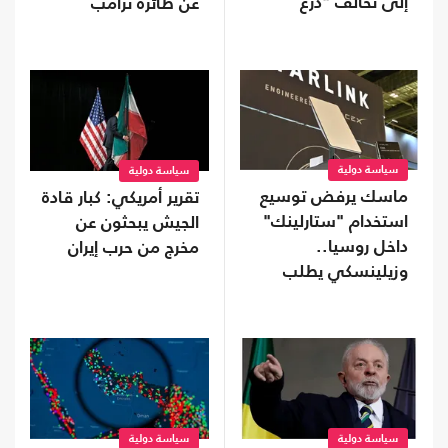
إلى تحالف "درع
عن طائرة ترامب
الأمريكتين"
سياسة دولية
سياسة دولية
ماسك يرفض توسيع
تقرير أمريكي: كبار قادة
استخدام "ستارلينك"
الجيش يبحثون عن
داخل روسيا..
مخرج من حرب إيران
وزيلينسكي يطلب
تدخلا من ترامب
سياسة دولية
سياسة دولية