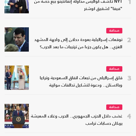
1
NYT تكشف كواليس محاولة إنفانتينو بيع حصة من
"فيفا" لشقيق كوشنر
صحافة
2
توقعات إسرائيلية بعودة دحلان إلى واجهة المشهد
الغزي.. هل يكون جزءا من ترتيبات ما بعد الحرب؟
صحافة
3
قلق إسرائيلي من تبعات اتفاق السعودية وتركيا
وباكستان.. ودعوة لتشكيل تحالفات موازية
صحافة
4
غضب داخل الحزب الجمهوري.. الحرب وغلاء المعيشة
يربكان حسابات ترامب