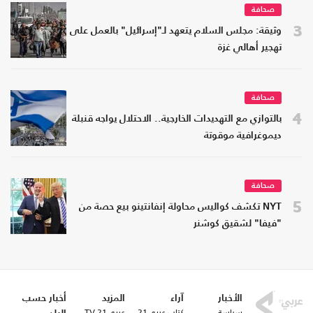
صحافة
3
وثيقة: مجلس السلام يتعهد لـ"إسرائيل" بالعمل على
تهجير أهالي غزة
صحافة
4
بالتوازي مع التهديدات الخارجية.. الاحتلال يواجه قنبلة
ديموغرافية موقوتة
صحافة
5
NYT تكشف كواليس محاولة إنفانتينو بيع حصة من
"فيفا" لشقيق كوشنر
الأخبار
آراء
المزيد
أخبار حسب
سياسة
كتاب عربي21
عربي21 TV