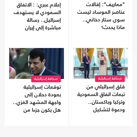
"معاريف": إقالات
إعلام عبري: : الاتفاق
عناصر الموساد ليست
السعودي لا يستهدف
سوى ستار دخاني..
إسرائيل.. رسالة
ماذا يحدث؟
مباشرة إلى إيران
صحافة إسرائيلية
صحافة إسرائيلية
قلق إسرائيلي من
توقعات إسرائيلية
تبعات اتفاق السعودية
بعودة دحلان إلى
وتركيا وباكستان..
واجهة المشهد الغزي..
ودعوة لتشكيل
هل يكون جزءا من
تحالفات موازية
ترتيبات ما بعد الحرب؟