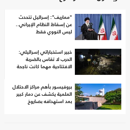
"معاريف": إسرائيل تتحدث
عن إسقاط النظام الإيراني..
ليس النووي فقط
خبير استخباراتي إسرائيلي:
الحرب لا تقاس بالضربة
الافتتاحية مهما كانت ناجحة
بروفيسور بأهم مراكز الاحتلال
العلمية يكشف عن دمار كبير
بعد استهدافه بصاروخ