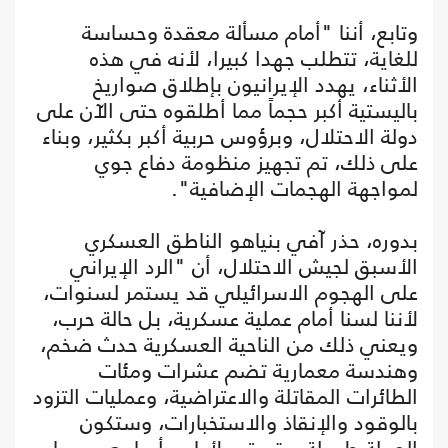
وتابع، أننا "أمام مسألة معقدة وحساسة
للغاية، تتطلب جهدا كبيرا، لأنه في هذه
الأثناء، يهدد الإيرانيون بإطلاق صواريخ
باليستية أكبر حجماً مما أطلقوه حتى الآن على
دولة الاحتلال، وبرؤوس حربية أكبر بكثير، وبناء
على ذلك، تم تجهيز منظومة دفاع جوي
لمواجهة الهجمات الإضافية".
بدوره، حذر آفي بنياهو الناطق العسكري
الأسبق لجيش الاحتلال، أن "الرد الإيراني
على الهجوم الاسرائيلي قد يستمر لسنوات،
لأننا لسنا أمام عملية عسكرية، بل حالة حرب،
ويعني ذلك من الناحية العسكرية حدث ضخم،
وهندسة معمارية تضم عشرات ومئات
الطائرات المقاتلة والاعتراضية، وعمليات التزود
بالوقود والإنقاذ والاستخبارات، وستكون