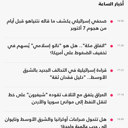
أخبار الساعة
19:58
صحفي إسرائيلي يكشف ما قاله نتنياهو قبل أيام
من هجوم 7 أكتوبر
17:26
"اتفاق مكة".. هل هو "ناتو إسلامي" يُسهم في
تخفيف الضغوط على أمريكا؟
17:22
قراءة إسرائيلية في التحالف الجديد بالشرق
الأوسط.. "دليل فقدان ثقة"
17:14
العراق يتفق مع ائتلاف تقوده "شيفرون" على خط
لنقل النفط إلى موانئ سوريا والأردن
16:45
هل تتحول صراعات أوكرانيا والشرق الأوسط وتايوان
إلى حرب عالمية واحدة؟