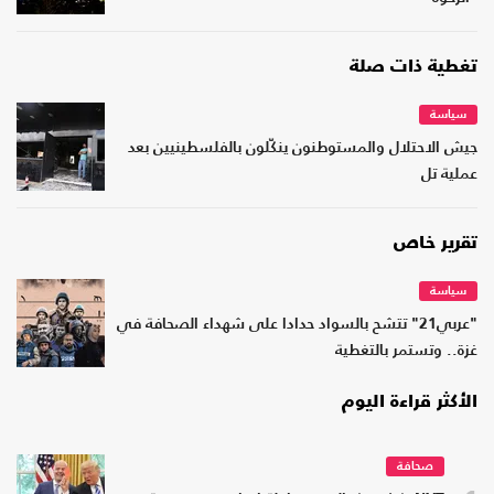
تغطية ذات صلة
سياسة
جيش الاحتلال والمستوطنون ينكّلون بالفلسطينيين بعد
عملية تل
تقرير خاص
سياسة
"عربي21" تتشح بالسواد حدادا على شهداء الصحافة في
غزة.. وتستمر بالتغطية
الأكثر قراءة اليوم
صحافة