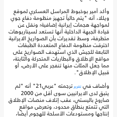
وأكد أمير بوخبوط المراسل العسكري لموقع
ويللا، أنه "يتم حالياً تجهيز منظومة دفاع جوي
لمواجهة هجمات إيرانية إضافية؛ ونقل عن
قيادة الجبهة الداخلية أنها تستعد لسيناريوهات
متطرفة، وسط تقديرات بأن الصواريخ الايرانية
اخترقت منظومة الدفاع المتعددة الطبقات
التابعة للجيش الذي استهدف الصواريخ على
مواقع الإطلاق والبطاريات المتحركة والثابتة،
مما جعل المئات منها تنفجر على الأرض، أو
قبيل الإطلاق".
وأضاف في
ترجمته "عربي21" أنه "لم
تقرير
يتبق لدى الايرانيين سوى أقل من 2000
صاروخ باليستي، عقب إتلاف منصات الإطلاق
التي تتمتع بنطاق محدود، وتعرض مواقع
إنتاجها ومستودعات الأسلحة للهجوم أيضًا،