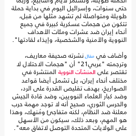
الحملة طويلة، وتستمر لأيام وأسابيع، وربما
حتى سنوات، وإسرائيل اليوم في بداية حملة
طويلة ومتواصلة لم تشهد مثلها من قبل،
تتكون من هجمات عسكرية كبيرة في جميع
أنحاء إيران ضد عشرات ومئات الأهداف
النووية والأمنية والشخصية، وإيذاء لقادتها".
وأضاف في
نشرته صحيفة معاريف،
مقال
وترجمته "عربي21" أن "هجمات الاحتلال لا
تقتصر على
المنتشرة في
المنشآت النووية
مختلف أنحاء إيران، بل تشمل أيضا قواعد
الصواريخ، بهدف تقليص القدرة على الرد،
وضد كبار العلماء النوويين، وضد قادة الجيش
والحرس الثوري، صحيح أنه لا توجد مهمة حرب
معلنة ضد النظام، لكنه متفاجئ ومُنهك، وهذا
هو المهم، وبعد ذلك، سيكون من الأسهل
على الولايات المتحدة التوصل لاتفاق معه".