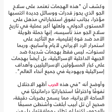
وكشف أن "هذه الهجمات تعتمد على سلاح
الجو الذي يحوز قدرات ووسائل جديدة اكتسبها
مؤخرا، بجانب تفوق استخباراتي مذهل على
المستوى الدولي، ولعلها أكبر عملية في تاريخ
سلاح الجو منذ تأسيسه، إنها حملة طويلة
الأمد ضد قوة إقليمية، مع التأكيد على
استمرار الرد الإيراني لأيام وأسابيع، وربما
لسنوات، ليس فقط بهجمات شديدة ضد
الجبهة الداخلية الإسرائيلية، بل أيضاً بهجمات
على كبار المسؤولين الإسرائيليين وأهداف
إسرائيلية ويهودية في جميع أنحاء العالم".
وأوضح أنه "في هذه
أظهر الاحتلال
الحرب
تفوقًا واختراقًا استخباراتيًا دراماتيكيًا في
الساحة الإيرانية، مما يسمح بضربات دقيقة،
صحيح أن تل أبيب أبلغت واشنطن مسبقًا
بالهجوم، لكنها لم تطلب موافقتها، بل من