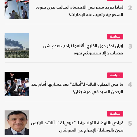
2
لماذا تتردد مصر في الانضمام لتحالف بحري تقوده
السعودية وتغيب عنه الإمارات؟
سياسة
3
إيران تحذر دول الخليج: أقنعوا ترامب بعدم شن
هجمات وإلا سنضربكم بقوة
سياسة
4
ما هي الخطوة التالية لـ"أيباك" بعد خسارتها أمام عبد
الرحمن السيد في ميشيغان؟
سياسة
5
قيادي بالنهضة التونسية لـ "عربي21": أناشد الرئيس
تبون بالوساطة للإفراج عن الغنوشي