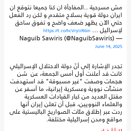
مش مسرحية ..المفاجأة ان كنا جميعا نتوقع ان
ايران دولة قوية بسلاح متقدم و لكن رد الفعل
حتي الآن يظهر ضعف واضح و تفوق ساحق
لإسرائيل ...
https://t.co/hcVryUR6in
— Naguib Sawiris (@NaguibSawiris)
June 14, 2025
تجدر الإشارة إلى أنّ دولة الاحتلال الإسرائيلي
كانت قد أعلنت أول أمس الجمعة، عن شن
هجمات وصفت "غير مسبوقة" قد استهدفت
منشآت نووية وعسكرية إيرانية، ما أسفر عن
مقتل العديد من كبار القيادات العسكرية
والعلماء النوويين، قبل أن تعلن إيران أنها
ردت عبر إطلاق مئات الصواريخ الباليستية على
مواقع ومدن إسرائيلية مختلفة.