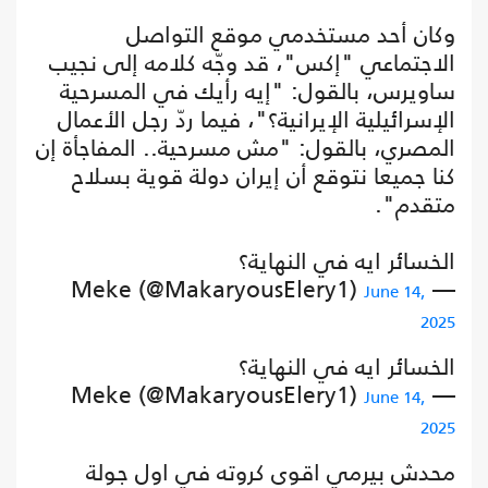
وكان أحد مستخدمي موقع التواصل
الاجتماعي "إكس"، قد وجّه كلامه إلى نجيب
ساويرس، بالقول: "إيه رأيك في المسرحية
الإسرائيلية الإيرانية؟"، فيما ردّ رجل الأعمال
المصري، بالقول: "مش مسرحية.. المفاجأة إن
كنا جميعا نتوقع أن إيران دولة قوية بسلاح
متقدم".
الخسائر ايه في النهاية؟
— Meke (@MakaryousElery1)
June 14,
2025
الخسائر ايه في النهاية؟
— Meke (@MakaryousElery1)
June 14,
2025
محدش بيرمي اقوى كروته في اول جولة