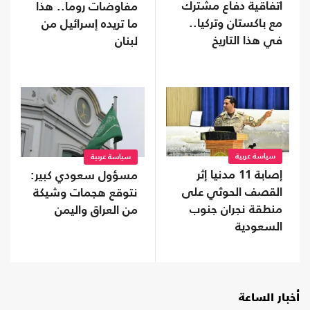
اتفاقية دفاع مشترك
مفاوضات روما.. هذا
مع باكستان وتركيا..
ما تريده إسرائيل من
في هذا التاريخ
لبنان
سياسة عربية
سياسة عربية
إصابة 11 مدنيا إثر
مسؤول سعودي كبير:
القصف الحوثي على
نتوقع هجمات وشيكة
منطقة نجران جنوب
من العراق واليمن
السعودية
أخبار الساعة