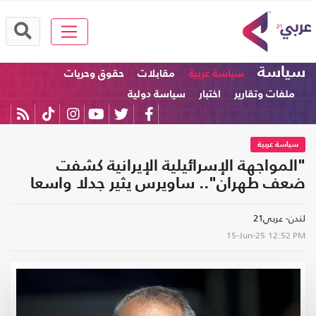
سياسة
سياسة عربية
مقابلات
حقوق وحريات
ملفات وتقارير
اختبار
سياسة دولية
سياسة عربية
"المواجهة الإسرائيلية الإيرانية كشفت
ضعف طهران".. ساويرس يثير جدلا واسعا
لندن- عربي21
15-Jun-25
12:52 PM