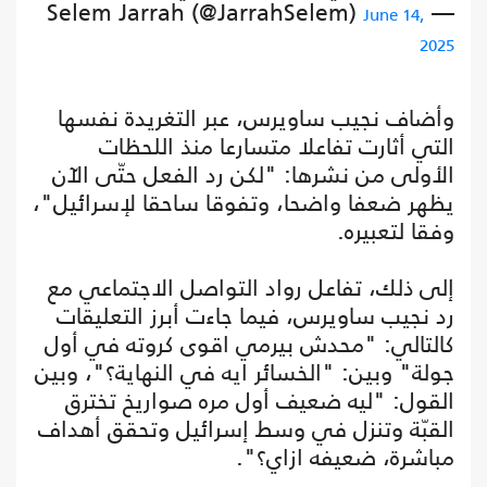
— Selem Jarrah (@JarrahSelem)
June 14,
2025
وأضاف نجيب ساويرس، عبر التغريدة نفسها
التي أثارت تفاعلا متسارعا منذ اللحظات
الأولى من نشرها: "لكن رد الفعل حتّى الآن
يظهر ضعفا واضحا، وتفوقا ساحقا لإسرائيل"،
وفقا لتعبيره.
إلى ذلك، تفاعل رواد التواصل الاجتماعي مع
رد نجيب ساويرس، فيما جاءت أبرز التعليقات
كالتالي: "محدش بيرمي اقوى كروته في أول
جولة" وبين: "الخسائر ايه في النهاية؟"، وبين
القول: "ليه ضعيف أول مره صواريخ تخترق
القبّة وتنزل في وسط إسرائيل وتحقق أهداف
مباشرة، ضعيفه ازاي؟".