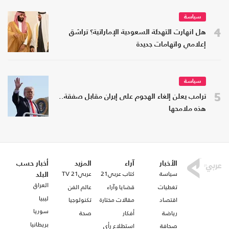
سياسة
4
هل انهارت التهدئة السعودية الإماراتية؟ تراشق
إعلامي واتهامات جديدة
سياسة
5
ترامب يعلن إلغاء الهجوم على إيران مقابل صفقة..
هذه ملامحها
الأخبار
آراء
المزيد
أخبار حسب
سياسة
كتاب عربي21
عربي21 TV
البلد
العراق
تغطيات
قضايا وآراء
عالم الفن
ليبيا
اقتصاد
مقالات مختارة
تكنولوجيا
سوريا
رياضة
أفكار
صحة
بريطانيا
صحافة
استطلاع رأي