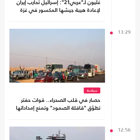
غليون لـ"عربي21": إسرائيل تحارب إيران
لإعادة هيبة جيشها المكسور في غزة
13:29
سياسة
حصار في قلب الصحراء.. قوات حفتر
تطوّق "قافلة الصمود" وتمنع إمداداتها
12:56