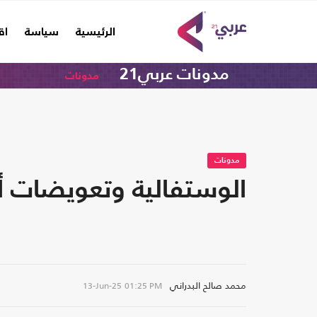
(current)
الرئيسية
سياسة
اق
مدونات عربي21
مدونات
مدونات
الوستفالية وتعويضات أض
محمد صالح البدراني
13-Jun-25
01:25 PM