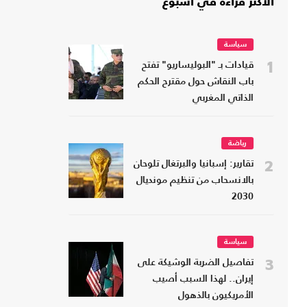
الأكثر قراءة في أسبوع
سياسة
1
قيادات بـ "البوليساريو" تفتح
باب النقاش حول مقترح الحكم
الذاتي المغربي
رياضة
2
تقارير: إسبانيا والبرتغال تلوحان
بالانسحاب من تنظيم مونديال
2030
سياسة
3
تفاصيل الضربة الوشيكة على
إيران.. لهذا السبب أصيب
الأمريكيون بالذهول