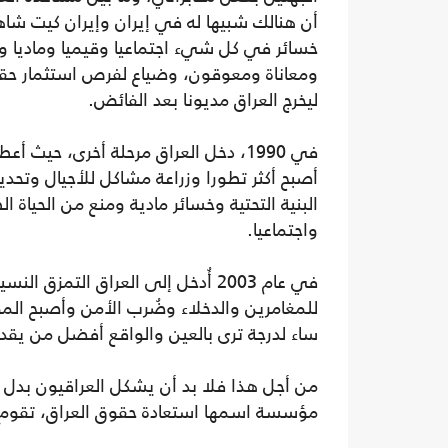
أن هنالك شبيها له في إيران وإيران كيت شا
خسائر في كل شيء اجتماعيا وقيميا وماديا 
ومعاناة ومعوقون، وضياع لفرص استثمار حقي
ليخرج العراق مديونا بعد الفائض.
في 1990، دخل العراق مرحلة أخرى، حي
أصبح أكثر تطورا وزراعة مشاكل للأجيال وتحد
البنية التحتية وخسائر مادية ومنع من الحياة 
واجتماعيا.
في عام 2003 أُدخل إلى العراق ا
للمغامرين والدخلاء وضُرب الأمن وأصبح ال
ساء لدرجة ترى بالعين والواقع أفضل من يقد
من أجل هذا فلا بد أن يشكل العراقيون بدل خل
مؤسسة اسمها استعادة حقوق العراق، تقوم