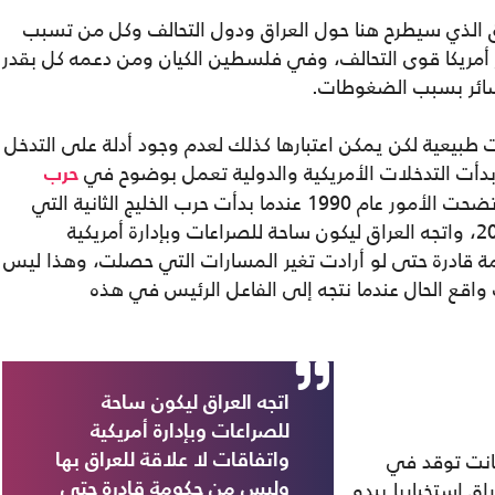
ق الذي سيطرح هنا حول العراق ودول التحالف وكل من تسبب
 أمريكا قوى التحالف، وفي فلسطين الكيان ومن دعمه كل بقدر
سائر بسبب الضغوطات.
طبيعية لكن يمكن اعتبارها كذلك لعدم وجود أدلة على التدخل
حرب
الخليج الأولى وتوجه الخلافات إلى حروب، واتضحت الأمور عام 1990 عندما بدأت حرب الخليج الثانية التي
استمرت عمليا إلى حرب الخليج الثالثة عام 2003، واتجه العراق ليكون ساحة للصراعات وبإدارة أمريكية
مة قادرة حتى لو أرادت تغير المسارات التي حصلت، وهذا ليس
واقع الحال عندما نتجه إلى الفاعل الرئيس في هذه
اتجه العراق ليكون ساحة
للصراعات وبإدارة أمريكية
ها كانت توقد في
واتفاقات لا علاقة للعراق بها
اق استخباريا يبدو
وليس من حكومة قادرة حتى