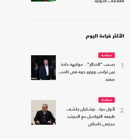
العلاقات الدولية
الأكثر قراءة اليوم
سياسة
1
بسبب "الذخائر".. مواجهة حادة
بين ترامب ووزير حربه في كامب
ديفيد
سياسة
2
لأول مرة.. بزشكيان يكشف
طبيعة التواصل مع المرشد
مجتبى خامنئي