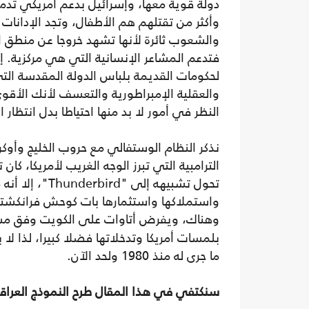
دولة قوية معها، وإسرائيل بدعم أمريكي تدم
وأكثر من تقتلهم هم الأطفال، وتجد الإدانات 
والشعوب ثائرة لأنها تشهد خروجا عن منطق ال
فتدعم المشاعر الإنسانية التي هي مركزية. إ
لحكومات القديمة بلباس الدولة المقدسة الت
والعقلية الإمبراطورية والتعسف لأنك الأقوى
النظر في أمور لا بد منها احتياطا بدل انتظا
نذكر النظام الوستفالي مع حروب الخليج وأوك
تحول تشبيهه إلى
واستملاكها واستثمارها بات كوحش فرانكشتاي
وهناك، ويفرض أتاوات على الكويت وفق مشتها
بلمسات أمريكا وتدخلاتها فضلا كبيرا، لذا لا 
ما جرى له منذ 1980 ولحد الآن.
سنكتفي في هذا المقال طرح النموذج العراق