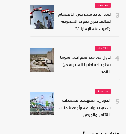
سياسة
3
لماذا تتردد مصر في الانضمام
لتحالف بحري تقوده السعودية
وتغيب عنه الإمارات؟
اقتصاد
4
لأول مرة منذ سنوات.. سوريا
تتجاوز احتياجاتها السنوية من
القمح
سياسة
5
الحوثي: استهدفنا تحشيدات
سعودية واسعة وأوقعنا مئات
القتلى والجرحى