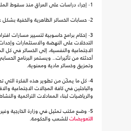
1- إجراء دراسات على العراق منذ سقوط الملكية وإلى الساعة وما يحدث دوما.
2- حسابات الخسائر الظاهرية والخفية بشكل عام.
3- إحكام برامج حاسوبية لتسيير مسارات افتراض
التدخلات على النهضة والاستثمارات وإحداث ا
الاجتماعية والنفسية، إلى الخسائر في كل الم
أحدثته من تأثيرات.. ويستمر البرنامج الحساب
وتمزيق وخسائر مادية ومعنوية.
4- كل ما يمكّن من تطوير هذه الفكرة التي تح
والباحثين في كافة المجالات الاجتماعية وال
والرياضيات لبناء المعادلات التراكمية والنشا
5- وضع مكتب تمثيل في وزارة الخارجية وغيرها حسب تطور المطالبات التي توضع للمدى الطويل من
للشعب والحكومة.
التعويضات