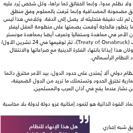
 ولا نظلم عدوا، وإنما الحقائق كما نراها، وكل شخص يُرد عليه
ئق مضمونة المصداقية وإنما عُرفت بالمعلوم وفق منطق
 لم تك دقيقة فتحليله لا يصل إلى الدقة. وكلامي هذا ليس
عندما يتطور فالحاجة أوقعت بصمتها على منظومة العقل ليفكر
ان الأمر في معاهدة وستفاليا وتعرف أيضا بمعاهدة مونستر
(Treaty of Munster) أو معاهدة أوسنابروك (Treaty of Osnabruck)، تمّ توقيعها في 24 تشرين الأول/
يا)، وكان هذا إيذانا بانتهاء الفكرة الدينية مع صراعاتها والانتقال
 النظام الرأسمالي.
م دولي ألا يُعتدى على حدود الدول، بيد الأمر مخترق دائما
مارية تخترق الحدود وتستملك ما تريد من الدول الضعيفة،
ن نشاز عندما يقع في آذان العرب والمسلمين.
اد القوة الذاتية هو لتعود إمكانية غزو دولة لدولة بلا محاسبة
يق شبه إجباري
هل هذا الإنهاء للنظام