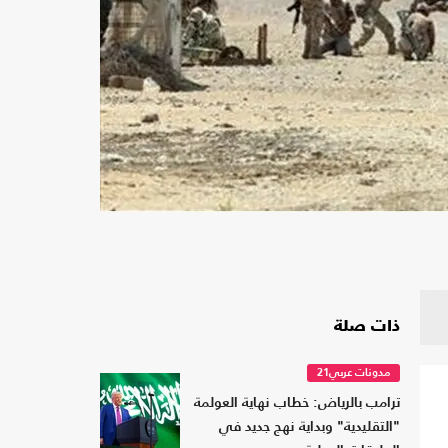
ذات صلة
مدونات عربي21
ترامب بالرياض: خطاب نهاية العولمة
"التقليدية" وبداية نهج جديد في