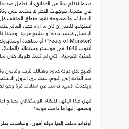
عندما نتكلم بحثا عن الحقائق، لا نجامل صديقا
في عصرنا، فوجهات النظر لا تعتمد على وثا
الأحداث، والمعلومة تقود منطق المثقف فإن
استجلابا للعذر إن كان ما أراه خطأ، العالم 
الإنسان فيسد حاجة أو يشبع غريزة. وهكذا ك
أكتوب 1648 في مونستر وستفاليا (ألمان
للفكرة القومية، التي لم تلبث طويلا حتى ساد
أصبح لكل دولة حدود وهنالك عُرف وقانون ونظا
عند الحاجة إلى اليوم، حيث نرى الدول الاستع
ويتحدث السيد ترامب عن امتلاك غزة وهو لح
فهل هذا الإنهاء للنظام الوستفالي لصالح اعتم
وضمها إليها ما دامت قوية؟
أوكرانيا دخلت إليها دولة أقوى، وتعاقدت بطر