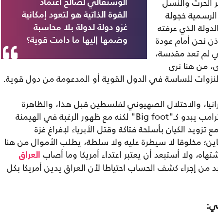
ر الحرث والنسل
الوستفالي لصالح اعتماد
الرسمية خجولة
القوة الذاتية هو لتعود إمكانية
دولة الذي عرفته
غزو دولة لدولة بلا محاسبة
ذن نحن أمام عودة
وضمها إليها ما دامت قوية؟
ي لم تعد مقدسة،
، من هنا نرى
ر النزوات للساسة في الدول القوية أو المدعومة من دول قوية.
رانيا، والاحتلال الصهيوني لفلسطين قبل هذا، والظاهرة
الترامبية التي تبرز الوجه الغريب لأمريكا، كان ترامب يبدو كـ"Big foot" لكنه مع ظهور الرغبة في الهيمنة
 "Thunderbird"، إلا أنه مع تزويد الكيان بأسلحة فتاكة وقتل الأبرياء لإفراغ غزة
ن؛ مخلوقا لا سيطرة عليه ولا سلطة، يطلب الأموال من هنا
ه، ولا أستبعد أن يعتبر اعتداء أمريكا وما أصاب
العراق
بد من إجراء كشف الحساب احتياطا لأن العراق يدين أمريكا بكل
ي: