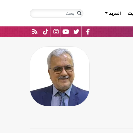
يت
المزيد