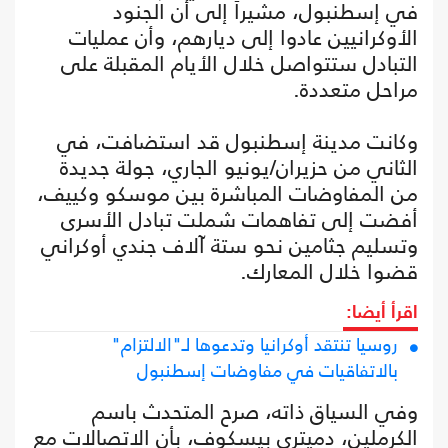
في إسطنبول، مشيراً إلى أن الجنود
الأوكرانيين عادوا إلى ديارهم، وأن عمليات
التبادل ستتواصل خلال الأيام المقبلة على
مراحل متعددة.
وكانت مدينة إسطنبول قد استضافت، في
الثاني من حزيران/يونيو الجاري، جولة جديدة
من المفاوضات المباشرة بين موسكو وكييف،
أفضت إلى تفاهمات شملت تبادل الأسرى
وتسليم جثامين نحو ستة آلاف جندي أوكراني
قضوا خلال المعارك.
اقرأ أيضا:
روسيا تنتقد أوكرانيا وتدعوها لـ"الالتزام"
بالاتفاقيات في مفاوضات إسطنبول
وفي السياق ذاته، صرح المتحدث باسم
الكرملين، دميتري بيسكوف، بأن الاتصالات مع