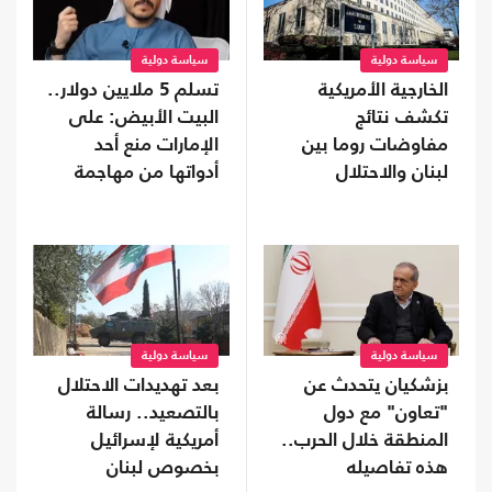
سياسة دولية
سياسة دولية
الخارجية الأمريكية
تسلم 5 ملايين دولار..
تكشف نتائج
البيت الأبيض: على
مفاوضات روما بين
الإمارات منع أحد
لبنان والاحتلال
أدواتها من مهاجمة
ترامب
سياسة دولية
سياسة دولية
بزشكيان يتحدث عن
بعد تهديدات الاحتلال
"تعاون" مع دول
بالتصعيد.. رسالة
المنطقة خلال الحرب..
أمريكية لإسرائيل
هذه تفاصيله
بخصوص لبنان