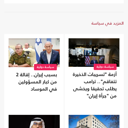
المزيد في سياسة
سياسة دولية
سياسة دولية
أزمة "تسريبات الذخيرة
بسبب إيران.. إقالة 2
تتفاقم".. ترامب
من كبار المسؤولين
يطلب تحقيقا ويخشى
في الموساد
من "جرأة إيران"