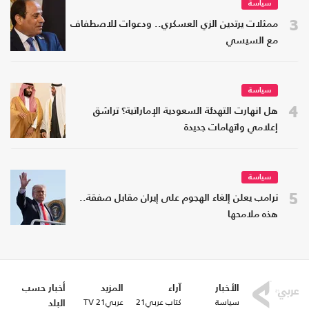
سياسة
3
ممثلات يرتدين الزي العسكري.. ودعوات للاصطفاف
مع السيسي
سياسة
4
هل انهارت التهدئة السعودية الإماراتية؟ تراشق
إعلامي واتهامات جديدة
سياسة
5
ترامب يعلن إلغاء الهجوم على إيران مقابل صفقة..
هذه ملامحها
الأخبار
آراء
المزيد
أخبار حسب
سياسة
كتاب عربي21
عربي21 TV
البلد