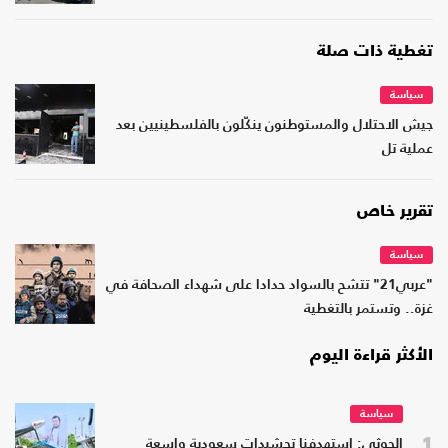
تغطية ذات صلة
سياسة
جيش الاحتلال والمستوطنون ينكّلون بالفلسطينيين بعد
عملية تل
تقرير خاص
سياسة
"عربي21" تتشح بالسواد حدادا على شهداء الصحافة في
غزة.. وتستمر بالتغطية
الأكثر قراءة اليوم
سياسة
1
الحوثي: استهدفنا تحشيدات سعودية واسعة