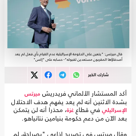
قال ميرتس: "يتعين على الحكومة الإسرائيلية عدم القيام بأي فعل لم يعد
أصدقاؤها المقربون مستعدين لقبوله"- حسابه على "إكس"
شارك الخبر
أكد المستشار الألماني فريدريش
ميرتس
بشدة الاثنين أنه لم يعد يفهم هدف الاحتلال
في قطاع
، محذرا أنه لن يتمكن
الإسرائيلي
غزة
بعد الآن من دعم حكومة بنيامين نتانياهو.
وقال ميرتس في تصريح إذاعي "بصراحة، لم