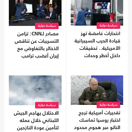
سياسة دولية
سياسة دولية
انتحارات غامضة تهز
مصادر لـCNN: تزامن
قيادة الحرب السيبرانية
التسريبات عن تناقص
الأمريكية.. تحقيقات
الذخائر بالتفاوض مع
داخل أخطر وحدات
إيران أغضب ترامب
البنتاغون
سياسة دولية
سياسة دولية
تقديرات أمريكية ترجح
الاحتلال يهاجم الجيش
اختبار روسيا تماسك
اللبناني خلال عمله
الناتو عبر هجوم محدود
لتأمين عودة النازحين