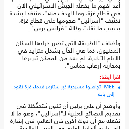
أعد أفهم ما يفعله الجيش الإسرائيلي الآن
في قطاع غزة، وما الهدف منه"، منتقدا بشدة
تكثيف "إسرائيل" هجومها على قطاع غزة،
بحسب ما نقلت وكالة "فرانس برس".
وأضاف "الطريقة التي تضرر جراءها السكان
المدنيون، كما هي الحال بشكل متزايد في
الأيام الأخيرة، لم يعد من الممكن تبريرها
بمحاربة إرهاب حماس".
اقرأ أيضا:
MEE: تجاهلوا مسرحية كير ستارمر فدماء غزة تقود
إلى بابه
وأوضح أن على برلين أن تكون مُتحفِّظة في
تقديم النصائح العلنية لـ"إسرائيل"، وهو ما لا
تفعله مع أي دولة أخرى في العالم، في إشارة
إلى تاريخ ألمانيا القاتم في الحرب العالمية