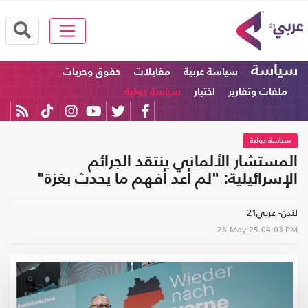
سياسة
سياسة عربية
مقابلات
حقوق وحريات
ملفات وتقارير
اختبار
سياسة دولية
سياسة دولية
المستشار الألماني ينتقد الجرائم
الإسرائيلية: "لم أعد أفهم ما يحدث بغزة"
لندن- عربي21
26-May-25
04:03 PM