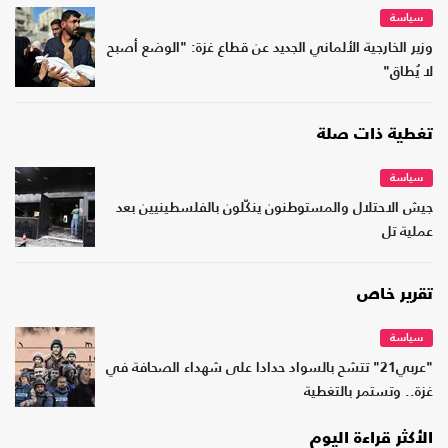
سياسة
وزير الخارجية الألماني الجديد عن قطاع غزة: "الوضع أصبح
لا يُطاق"
تغطية ذات صلة
سياسة
جيش الاحتلال والمستوطنون ينكّلون بالفلسطينيين بعد
عملية تل
تقرير خاص
سياسة
"عربي21" تتشح بالسواد حدادا على شهداء الصحافة في
غزة.. وتستمر بالتغطية
الأكثر قراءة اليوم