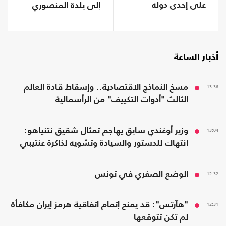
على إحدى دوله
إلى بلدة المنصوري
أخبار الساعة
13:36
مسخ النماذج الاقتصادية.. وإسقاط قادة العالم
الثالث "أدوات التكييف" من الرأسمالية
13:04
وزير أوغندي سابق يهاجم تمثال شقيق نتنياهو:
انتهاك للدستور والسيادة وتشويه لذاكرة عنتيبي
12:32
الوضع الصفري في تونس
12:31
"هآرتس": قد يمنح إتمام اتفاقية هرمز إيران مكافأة
لم تكن تتوقعها