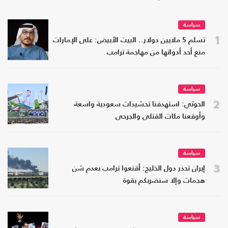
سياسة
1
تسلم 5 ملايين دولار.. البيت الأبيض: على الإمارات
منع أحد أدواتها من مهاجمة ترامب
سياسة
2
الحوثي: استهدفنا تحشيدات سعودية واسعة
وأوقعنا مئات القتلى والجرحى
سياسة
3
إيران تحذر دول الخليج: أقنعوا ترامب بعدم شن
هجمات وإلا سنضربكم بقوة
سياسة