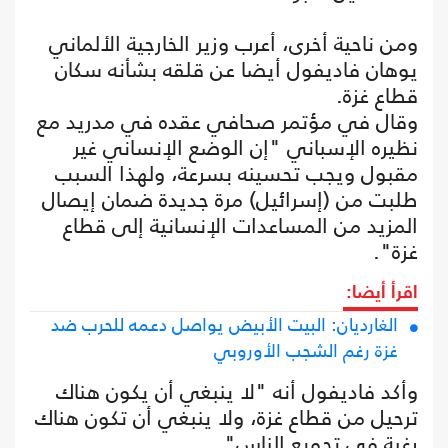
ومن ناحية أخرى، أعرب وزير الخارجية الألماني
يوهان فاديفول أيضا عن قلقه بشأنه سكان
قطاع غزة.
وقال في مؤتمر صحافي عقده في مدريد مع
نظيره الإسباني "إن الوضع الإنساني غير
مقبول ويجب تحسينه بسرعة، ولهذا السبب
طلبت من (إسرائيل) مرة جديدة ضمان إيصال
المزيد من المساعدات الإنسانية إلى قطاع
غزة".
اقرأ أيضا:
الغارديان: البيت الأبيض يواصل دعمه للحرب ضد
غزة رغم الشجب الأوروبي
وأكد فاديفول أنه "لا ينبغي أن يكون هناك
ترحيل من قطاع غزة، ولا ينبغي أن تكون هناك
رغبة في تجويع الناس".