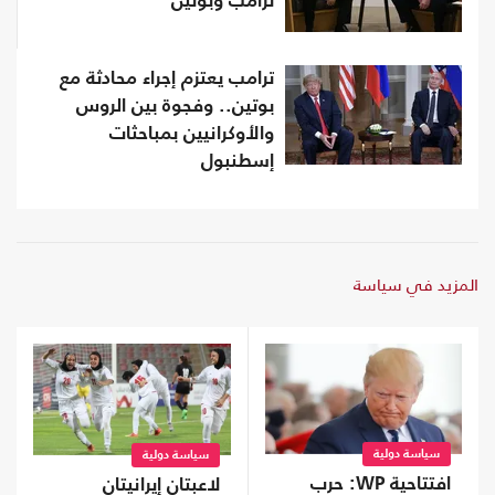
ترامب وبوتين
ترامب يعتزم إجراء محادثة مع
بوتين.. وفجوة بين الروس
والأوكرانيين بمباحثات
إسطنبول
المزيد في سياسة
سياسة دولية
سياسة دولية
افتتاحية WP: حرب
لاعبتان إيرانيتان