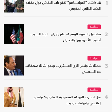
1
قيادات بـ "البوليساريو" تفتح باب النقاش حول مقترح
الحكم الذاتي المغربي
سياسة
2
تفاصيل الضربة الوشيكة على إيران.. لهذا السبب
أصيب الأمريكيون بالذهول
سياسة
3
ممثلات يرتدين الزي العسكري.. ودعوات للاصطفاف
مع السيسي
سياسة
4
هل انهارت التهدئة السعودية الإماراتية؟ تراشق
إعلامي واتهامات جديدة