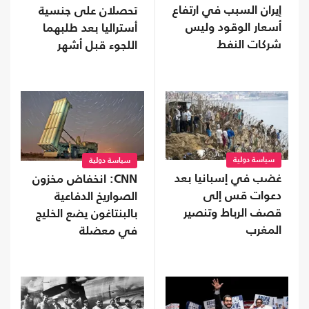
إيران السبب في ارتفاع
تحصلان على جنسية
أسعار الوقود وليس
أستراليا بعد طلبهما
شركات النفط
اللجوء قبل أشهر
"الجشعة"
سياسة دولية
سياسة دولية
غضب في إسبانيا بعد
CNN: انخفاض مخزون
دعوات قس إلى
الصواريخ الدفاعية
قصف الرباط وتنصير
بالبنتاغون يضع الخليج
المغرب
في معضلة