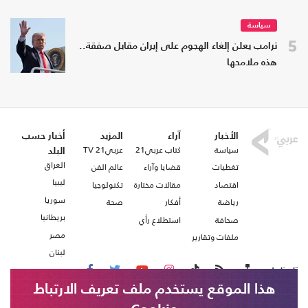
سياسة
5
ترامب يعلن إلغاء الهجوم على إيران مقابل صفقة..
هذه ملامحها
الأخبار
آراء
المزيد
أخبار حسب
سياسة
كتاب عربي21
عربي21 TV
البلد
العراق
تغطيات
قضايا وآراء
عالم الفن
ليبيا
اقتصاد
مقالات مختارة
تكنولوجيا
سوريا
رياضة
أفكار
صحة
بريطانيا
صحافة
استطلاع رأي
مصر
ملفات وتقارير
لبنان
تابعنا على
هذا الموقع يستخدم ملف تعريف الارتباط