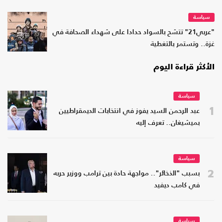
سياسة
"عربي21" تتشح بالسواد حدادا على شهداء الصحافة في
غزة.. وتستمر بالتغطية
الأكثر قراءة اليوم
سياسة
1
عبد الرحمن السيد يفوز في انتخابات الديمقراطيين
بميشيغان.. تعرف إليه
سياسة
2
بسبب "الذخائر".. مواجهة حادة بين ترامب ووزير حربه
في كامب ديفيد
سياسة