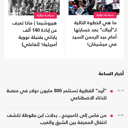
سياسة دولية
سياسة دولية
ما هي الخطوة التالية
هيروشيما | ماذا تعرف
لـ"أيباك" بعد خسارتها
عن إبادة 140 ألف
أمام عبد الرحمن السيد
ياباني بقنبلة نووية
في ميشيغان؟
أمريكية؟ (تفاعلي)
أخبار الساعة
16:19
"أريد" القطرية تستثمر 800 مليون دولار في منصة
للذكاء الاصطناعي
14:50
من فاس إلى كامبريدج.. رحلات ابن بطوطة تكشف
انتقال المعرفة بين الشرق والغرب