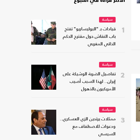
الأكثر قراءة في أسبوع
سياسة
1
قيادات بـ "البوليساريو" تفتح
باب النقاش حول مقترح الحكم
الذاتي المغربي
سياسة
2
تفاصيل الضربة الوشيكة على
إيران.. لهذا السبب أصيب
الأمريكيون بالذهول
سياسة
3
ممثلات يرتدين الزي العسكري..
ودعوات للاصطفاف مع
السيسي