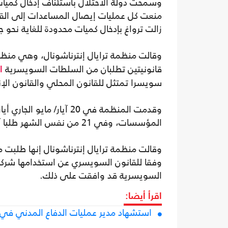
وسمحت دولة الاحتلال باستئناف إدخال كميا
منعت كل عمليات إيصال المساعدات إلى القط
زالت ترواغ بإدخال كميات محدودة للغاية نحو
وقالت منظمة ترايال إنترناشونال، وهي منظ
قانونيتين تطلبان من السلطات السويسرية
ا
سويسرا تمتثل للقانون المحلي والقانون الإ
وقدمت المنظمة في 20 آيار
المؤسسات، وفي 21 من نفس الشهر طلبا آخر إلى وزارة الخارجية الاتحادية.
وقالت منظمة ترايال إنترناشونال إنها طلبت 
وفقا للقانون السويسري عن استخدامها شركا
السويسرية قد وافقت على ذلك.
اقرأ أيضا:
استشهاد مدير عمليات الدفاع المدني في 