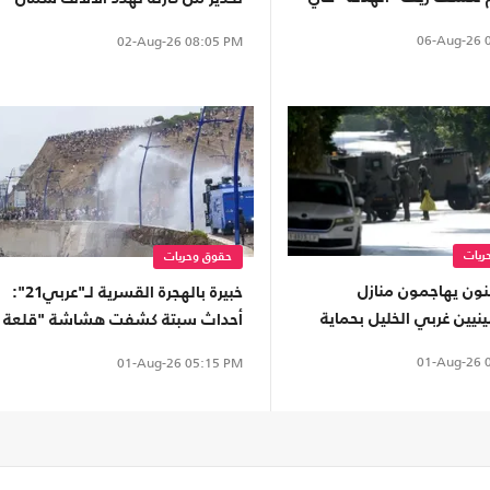
كردفان
06-Aug-26
0
02-Aug-26
08:05 PM
ريات
حقوق وحريات
ن يهاجمون منازل
خبيرة بالهجرة القسرية لـ"عربي21":
يين غربي الخليل بحماية
أحداث سبتة كشفت هشاشة "قلعة
حتلال
أوروبا".. وسياسات الهجرة فشلت
01-Aug-26
0
01-Aug-26
05:15 PM