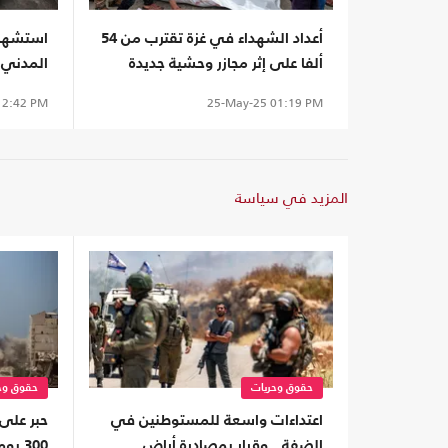
أعداد الشهداء في غزة تقترب من 54
استشهاد
ألفا على إثر مجازر وحشية جديدة
المدني 
لمنزله
2:42 PM
25-May-25
01:19 PM
المزيد في سياسة
حقوق وحريات
حقوق وح
اعتداءات واسعة للمستوطنين في
حبر على 
الضفة.. وقرار بمصادرة أراض
300 