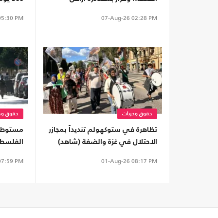
واقتلاع آلاف الأشجار
غزة
5:30 PM
07-Aug-26
02:28 PM
حقوق وحريات
حقوق وح
تظاهرة في ستوكهولم تنديداً بمجازر
مستوطنو
الاحتلال في غزة والضفة (شاهد)
الفلسطين
جيش الا
7:59 PM
01-Aug-26
08:17 PM