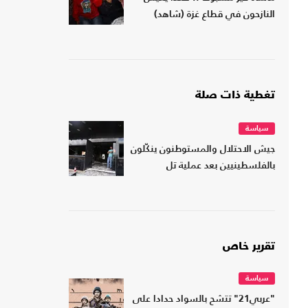
النازحون في قطاع غزة (شاهد)
تغطية ذات صلة
سياسة
جيش الاحتلال والمستوطنون ينكّلون
بالفلسطينيين بعد عملية تل
تقرير خاص
سياسة
"عربي21" تتشح بالسواد حدادا على