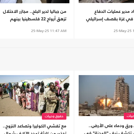
 مدير عمليات الدفاع
من جباليا لدير البلح.. مجازر الاحتلال
في غزة بقصف إسرائيلي
تزهق أرواح 22 فلسطينيا بينهم
عائلات كاملة
25-May-25
1
25-May-25
11:47 AM
ريات
حقوق وحريات
ورق ودماء على الأرض..
مع تفشي الكوليرا وتصاعد النزوح..
يوم تكشف زيف "الهدنة" في
تحذير من كارثة تهدد الآلاف شمال