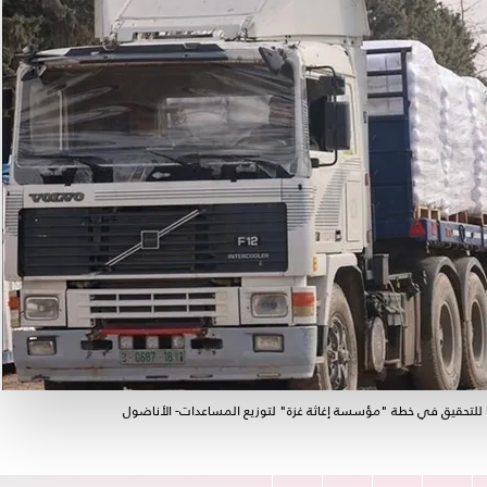
 للتحقيق في خطة "مؤسسة إغاثة غزة" لتوزيع المساعدات- الأناضول