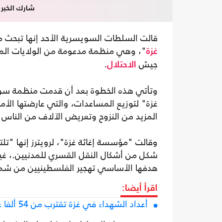
شارك الخبر
قالت السلطات السويسرية الأحد إنها تبحث م
"، وهي منظمة مدعومة من الولايات المت
غزة
جيش
.
الاحتلال
وتأتي هذه الخطوة بعد أن قدمت منظمة سوي
غزة" لتوزيع المساعدات، والتي عارضتها الأمم
المزيد من النزوح وتعريض الآلاف من الناس 
وقالت "مؤسسة إغاثة غزة"، لرويترز إنها "تل
شكل من أشكال النقل القسري للمدنيين.، غي
هدفها الأساسي تهجير الفلسطينيين من شمال
اقرأ أيضا:
أعداد الشهداء في غزة تقترب من 54 ألفا على إثر مجازر وحشية جديدة