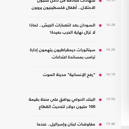
16:53
شهادات صادمة من داخل سجون
الاحتلال.. أطفال فلسطينيون يروون
قصص التعذيب
16:28
السودان بعد انتصارات الجيش.. لماذا
لا تزال نهاية الحرب بعيدة؟
16:20
سيناتورات ديمقراطيون يتهمون إدارة
ترامب بمساندة اعتداءات
المستوطنين
16:19
"رفح الإنسانية" مدينة الموت
15:50
البنك الدولي يوافق على منحة بقيمة
100 مليون دولار لتحديث القطاع
المالي في سوريا
15:46
مفاوضات لبنان وإسرائيل.. عندما