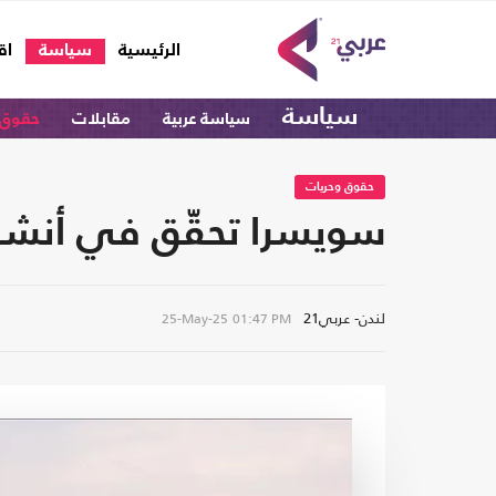
(current)
الرئيسية
سياسة
اق
سياسة
سياسة عربية
مقابلات
حقوق 
حقوق وحريات
سويسرا تحقّق في أنشطة "مؤسسة‭‬
لندن- عربي21
25-May-25
01:47 PM