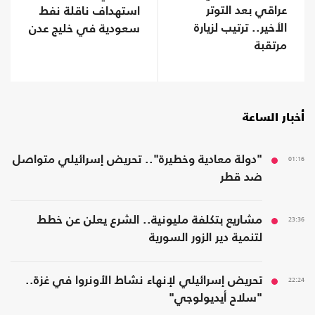
عراقي بعد التوتر
استهداف ناقلة نفط
الأخير.. ترتيب لزيارة
سعودية في خليج عدن
مرتقبة
أخبار الساعة
01:16
"دولة معادية وخطيرة".. تحريض إسرائيلي متواصل
ضد قطر
23:36
مشاريع بتكلفة مليونية.. الشرع يعلن عن خطط
لتنمية دير الزور السورية
22:24
تحريض إسرائيلي لإنهاء نشاط الأونروا في غزة..
"سلاح أيديولوجي"