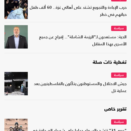
حرب الإبادة والتجويع تشتد على أهالي غزة.. 60 ألف طفل
حياتهم في خطر
سياسة
الحية: مستعدون لـ"الرزمة الشاملة".. إفراج عن جميع
الأسرى بهذا المقابل
تغطية ذات صلة
سياسة
جيش الاحتلال والمستوطنون ينكّلون بالفلسطينيين بعد
عملية تل
تقرير خاص
سياسة
"عربي21" تتشح بالسواد حدادا على شهداء الصحافة في