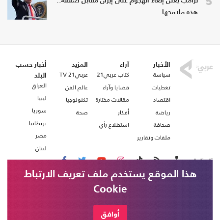
5
ترامب يعلن إلغاء الهجوم على إيران مقابل صفقة..
هذه ملامحها
الأخبار
آراء
المزيد
أخبار حسب
سياسة
كتاب عربي21
عربي21 TV
البلد
العراق
تغطيات
قضايا وآراء
عالم الفن
ليبيا
اقتصاد
مقالات مختارة
تكنولوجيا
سوريا
رياضة
أفكار
صحة
بريطانيا
صحافة
استطلاع رأي
مصر
ملفات وتقارير
لبنان
تابعنا على
هذا الموقع يستخدم ملف تعريف الارتباط
Cookie
من نحن
اتصل بنا
شروط الاستخدام
أوافق