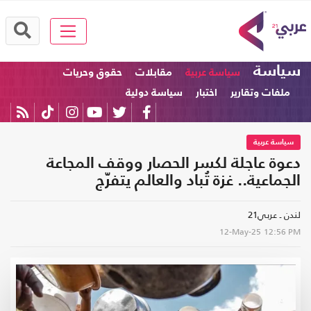
سياسة
سياسة عربية
مقابلات
حقوق وحريات
ملفات وتقارير
اختبار
سياسة دولية
سياسة عربية
دعوة عاجلة لكسر الحصار ووقف المجاعة
الجماعية.. غزة تُباد والعالم يتفرّج
لندن ـ عربي21
12-May-25
12:56 PM