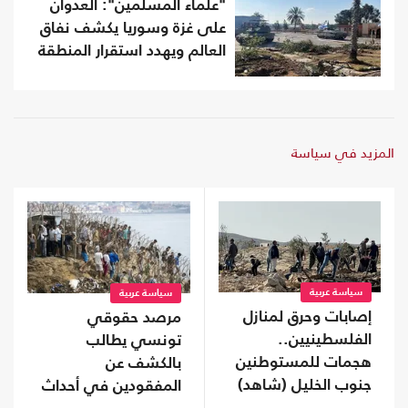
"علماء المسلمين": العدوان
على غزة وسوريا يكشف نفاق
العالم ويهدد استقرار المنطقة
المزيد في سياسة
سياسة عربية
سياسة عربية
إصابات وحرق لمنازل
مرصد حقوقي
الفلسطينيين..
تونسي يطالب
هجمات للمستوطنين
بالكشف عن
جنوب الخليل (شاهد)
المفقودين في أحداث