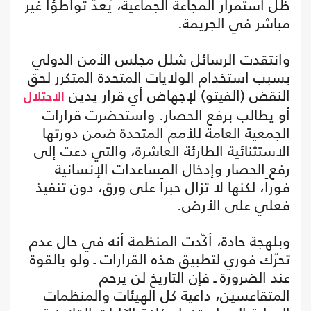
ظل استمرار المجاعة الجماعية، يُعدّ تواطؤاً غير
مباشر في الجريمة.
وانتقدت الرسائل شلل مجلس الأمن الدولي
بسبب استخدام الولايات المتحدة المتكرر لحق
النقض (الفيتو) لإجهاض أي قرار يدين
الاحتلال
أو يطالب برفع الحصار. واستحضرت قرارات
الجمعية العامة للأمم المتحدة ضمن دورتها
الاستثنائية الطارئة العاشرة، والتي دعت إلى
رفع الحصار وإدخال المساعدات الإنسانية
فوراً، لكنها لا تزال حبراً على ورق، دون تنفيذ
فعلي على الأرض.
وبلهجة حادة، أكّدت المنظمة أنه في حال عدم
تحرّك فوري لتطبيق هذه القرارات ـ ولو بالقوة
عند الضرورة ـ فإن التاريخ لن يرحم
المتقاعسين، داعية كل الهيئات والمنظمات