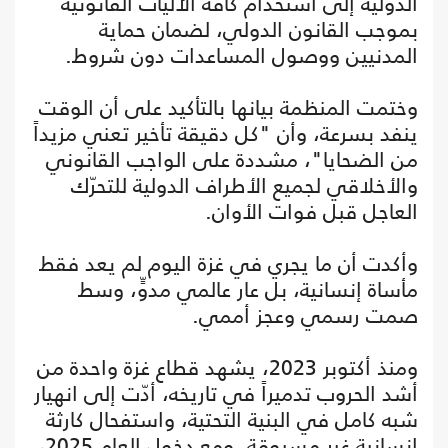
الدولية إلى استخدام كافة الآليات القانونية
بموجب القانون الدولي، لضمان حماية
المدنيين ووصول المساعدات دون شروط.
وختمت المنظمة بيانها بالتأكيد على أن الوقت
ينفد بسرعة، وأن "كل دقيقة تأخير تعني مزيداً
من الضحايا"، مشددة على الواجب القانوني
والأخلاقي لجميع الأطراف الدولية للتحرّك
العاجل قبل فوات الأوان.
وأكدت أن ما يجري في غزة اليوم لم يعد فقط
مأساة إنسانية، بل عار عالمي مدوٍّ، وسط
صمت رسمي وعجز أممي.
ومنذ أكتوبر 2023، يشهد قطاع غزة واحدة من
أشد الحروب تدميراً في تاريخه، أدّت إلى انهيار
شبه كامل في البنية التحتية، واستفحال كارثة
إنسانية غير مسبوقة. ومع دخول العام 2025،