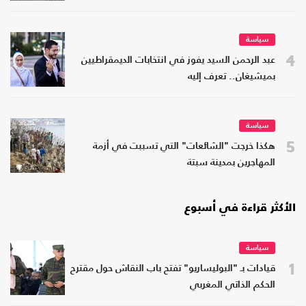
سياسة
4
عبد الرحمن السيد يفوز في انتخابات الديمقراطيين
بميشيغان.. تعرف إليه
سياسة
5
هكذا خرجت "الشائعات" التي تسببت في أزمة
المهاجرين بمدينة سبتة
الأكثر قراءة في أسبوع
سياسة
1
قيادات بـ "البوليساريو" تفتح باب النقاش حول مقترح
الحكم الذاتي المغربي