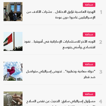
صحافة
1
الهجرة العكسية تؤرق الاحتلال.. عشرات الآلاف من
الإسرائيليين غادروا دون عودة
صحافة
2
الوجه الآخر للاستثمارات الإماراتية في أفريقيا.. نفوذ
اقتصادي وأمني يتوسع
صحافة
3
"دولة معادية وخطيرة".. تحريض إسرائيلي متواصل
ضد قطر
صحافة
4
مسؤول إسرائيلي سابق: الحديث عن نقص السلاح