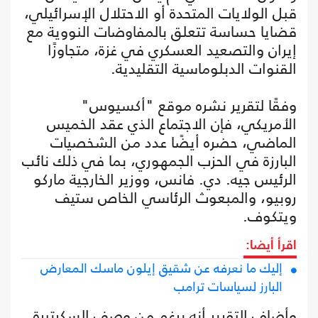
قبل الولايات المتحدة أو الاحتلال الإسرائيلي،
قضايا حساسة تتعلق بالمفاوضات النووية مع
إيران والتصعيد العسكري في غزة، متجاوزًا
القنوات الدبلوماسية التقليدية.
وفقًا لتقرير نشره موقع "أكسيوس"
الأمريكي، فإن الاجتماع الذي عقد الخميس
الماضي، حضره أيضًا عدد من الشخصيات
البارزة في الحزب الجمهوري، بما في ذلك نائب
الرئيس جيه. دي. فانس، ووزير الخارجية ماركو
روبيو، والمبعوث الرئاسي الخاص ستيف
ويتكوف.
اقرأ أيضا:
إليك ما نعرفه عن شقيق إيلون ماسك المعارض
البارز لسياسات ترامب
وأضاف التقرير أنه برغم من وصف السكرتيرة