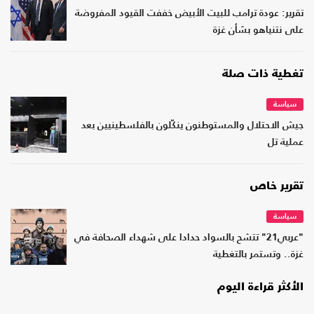
تقرير: عودة ترامب للبيت الأبيض خففت القيود المفروضة
على نتنياهو بشأن غزة
تغطية ذات صلة
سياسة
جيش الاحتلال والمستوطنون ينكّلون بالفلسطينيين بعد
عملية تل
تقرير خاص
سياسة
"عربي21" تتشح بالسواد حدادا على شهداء الصحافة في
غزة.. وتستمر بالتغطية
الأكثر قراءة اليوم