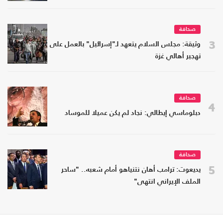
صحافة
3
وثيقة: مجلس السلام يتعهد لـ"إسرائيل" بالعمل على
تهجير أهالي غزة
صحافة
4
دبلوماسي إيطالي: نجاد لم يكن عميلا للموساد
صحافة
5
يديعوت: ترامب أهان نتنياهو أمام شعبه.. "ساحر
الملف الإيراني انتهى"