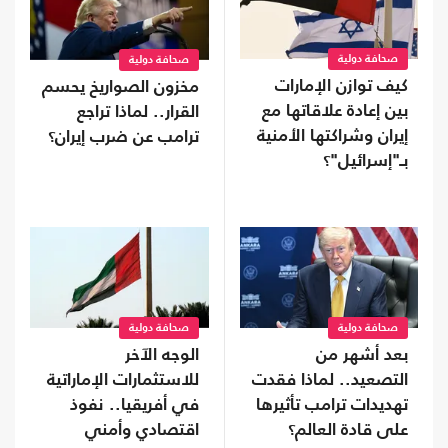
صحافة دولية
صحافة دولية
كيف توازن الإمارات
مخزون الصواريخ يحسم
بين إعادة علاقاتها مع
القرار.. لماذا تراجع
إيران وشراكتها الأمنية
ترامب عن ضرب إيران؟
بـ"إسرائيل"؟
صحافة دولية
صحافة دولية
بعد أشهر من
الوجه الآخر
التصعيد.. لماذا فقدت
للاستثمارات الإماراتية
تهديدات ترامب تأثيرها
في أفريقيا.. نفوذ
على قادة العالم؟
اقتصادي وأمني