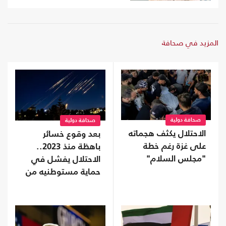
المزيد في صحافة
صحافة دولية
صحافة دولية
الاحتلال يكثف هجماته
بعد وقوع خسائر
على غزة رغم خطة
باهظة منذ 2023..
"مجلس السلام"
الاحتلال يفشل في
حماية مستوطنيه من
خطر الصواريخ