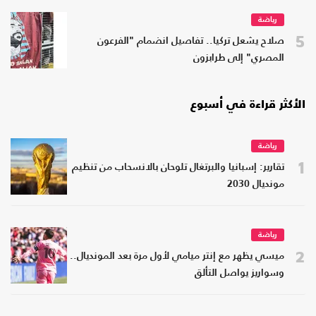
رياضة
5
صلاح يشعل تركيا.. تفاصيل انضمام "الفرعون
المصري" إلى طرابزون
الأكثر قراءة في أسبوع
رياضة
1
تقارير: إسبانيا والبرتغال تلوحان بالانسحاب من تنظيم
مونديال 2030
رياضة
2
ميسي يظهر مع إنتر ميامي لأول مرة بعد المونديال..
وسواريز يواصل التألق