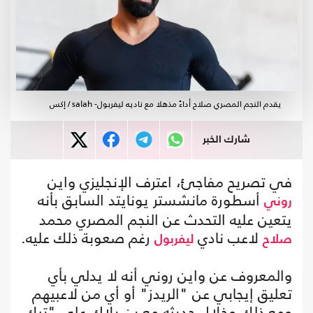
يقدم النجم المصري صلاح أداءً مذهلا مع ناديه ليفربول- salah / إكس
شارك الخبر
في تصريح مفاجئ، اعترف الإنجليزي واين
أسطورة مانشستر يونايتد السابق بأنه
روني
يتعين عليه التحدث عن النجم المصري محمد
لاعب نادي
رغم صعوبة ذلك عليه.
صلاح
ليفربول
والمعروف عن واين روني أنه لا يدلي بأي
تعليق إيجابي عن "الريدز" أو أي من لاعبيهم
ومع ذلك وخلال حديثه مع بن بلاك على "تيك