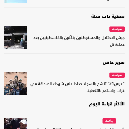
تغطية ذات صلة
سياسة
جيش الاحتلال والمستوطنون ينكّلون بالفلسطينيين بعد
عملية تل
تقرير خاص
سياسة
"عربي21" تتشح بالسواد حدادا على شهداء الصحافة في
غزة.. وتستمر بالتغطية
الأكثر قراءة اليوم
رياضة