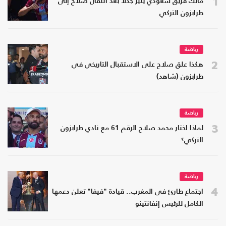
1
مالك فريق سعودي يثير جدلا بعد انتقال صلاح إلى
طرابزون التركي
رياضة
2
هكذا علق صلاح على الاستقبال التاريخي في
طرابزون (شاهد)
رياضة
3
لماذا اختار محمد صلاح الرقم 61 مع نادي طرابزون
التركي؟
رياضة
4
اجتماع طارئ في المغرب.. قيادة "فيفا" تعلن دعمها
الكامل للرئيس إنفانتينو