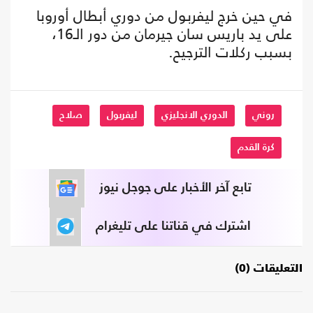
في حين خرج ليفربول من دوري أبطال أوروبا
على يد باريس سان جيرمان من دور الـ16،
بسبب ركلات الترجيح.
روني
الدوري الانجليزي
ليفربول
صلاح
كرة القدم
تابع آخر الأخبار على جوجل نيوز
اشترك في قناتنا على تليغرام
التعليقات (0)