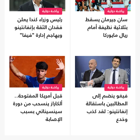
رياضة دولية
رياضة دولية
سان جيرمان يسقط
رئيس وزراء كندا يعلن
بثلاثية نظيفة أمام
فقدان الثقة بإنفانتينو
ريال مايوركا
ويهاجم إدارة "فيفا"
رياضة دولية
رياضة دولية
فيغو ينضم إلى
قبل أمريكا المفتوحة..
المطالبين باستقالة
ألكاراز ينسحب من دورة
إنفانتينو: لقد كذب
سينسيناتي بسبب
وخدع
الإصابة