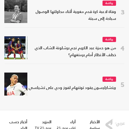
رياضة
3
وفاة لاعبة كرة قدم مغربية أثناء محاولتها الوصول
سباحة إلى سبتة
رياضة
4
من هو حمزة عبد الكريم نجم برشلونة الشاب الذي
خطف الأنظار أمام برمنغهام؟
رياضة
5
ريتشارليسون يقود توتنهام لفوز ودي على تشيلسي
الأخبار
آراء
المزيد
أخبار حسب
سياسة
كتاب عربي21
عربي21 TV
البلد