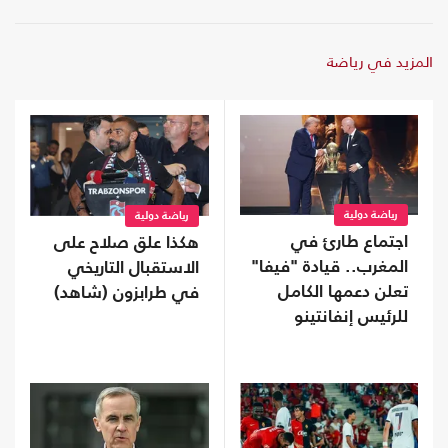
المزيد في رياضة
رياضة دولية
رياضة دولية
اجتماع طارئ في
هكذا علق صلاح على
المغرب.. قيادة "فيفا"
الاستقبال التاريخي
تعلن دعمها الكامل
في طرابزون (شاهد)
للرئيس إنفانتينو