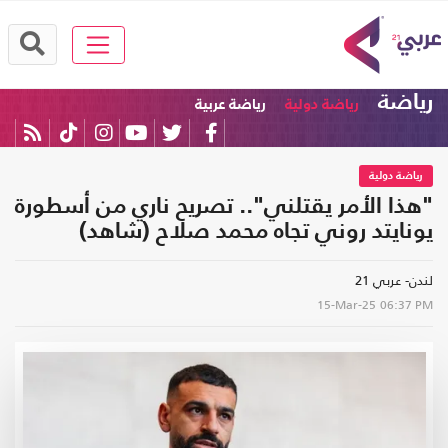
رياضة
رياضة دولية
رياضة عربية
رياضة دولية
"هذا الأمر يقتلني".. تصريح ناري من أسطورة
يونايتد روني تجاه محمد صلاح (شاهد)
لندن- عربي 21
15-Mar-25
06:37 PM