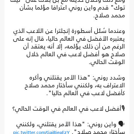
توك" قدم واين روني اعترافا مؤلما بشأن
محمد صلاح.
وعندما سُئل أسطورة إنجلترا عن اللاعب الذي
يعتبره الأفضل في العالم حاليا، قال إنه على
الرغم من أن ذلك يؤلمه، إلا أنه يعتقد أن
صلاح هو أفضل لاعب في العالم خلال
الوقت الحالي.
وشدد روني: "هذا الأمر يقتلني وأكره
الاعتراف به، ولكنني سأختار محمد صلاح
كأفضل لاعب في العالم حاليا".
🎙️أفضل لاعب في العالم في الوقت الحالي؟
🗣️ واين روني: "هذا الأمر يقتلني، ولكنني
سأختار محمد صلاح".
pic.twitter.com/GajBjeaEzY