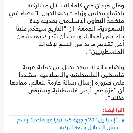
وقال فيدان في كلمة له خلال مشاركته
باجتماع مجلس وزراء خارجية الدول الأعضاء في
منظمة التعاون الإسلامي بمدينة جدة
السعودية، الجمعة؛ إن "التاريخ سيحكم علينا
بناء على أفعالنا، ويجب أن نتحرك بوحدة من
أجل تقديم مزيد من الدعم لإخواننا
الفلسطينيين".
وأضاف أنه لا يوجد بديل عن حماية هوية
فلسطين الفلسطينية والإسلامية، مشددا
على ضرورة إرسال رسالة حازمة للعالم، مفادها
أن "غزة هي أرض فلسطينية وستبقى
كذلك".
اقرأ أيضا:
"إسرائيل" تفتح جبهة ضد تركيا عبر متحدث باسم
جيش الاحتلال باللغة التركية