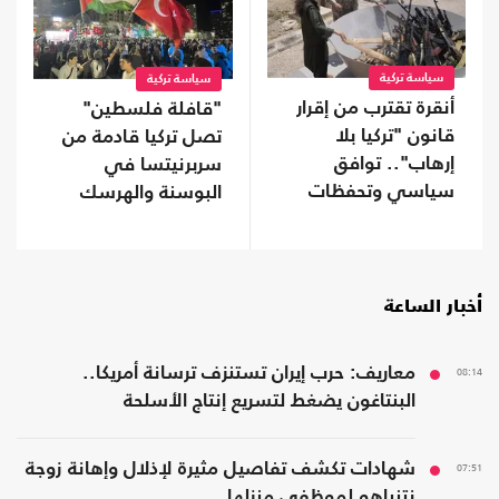
سياسة تركية
سياسة تركية
أنقرة تقترب من إقرار
"قافلة فلسطين"
قانون "تركيا بلا
تصل تركيا قادمة من
إرهاب".. توافق
سربرنيتسا في
سياسي وتحفظات
البوسنة والهرسك
على بعض البنود
(صور)
أخبار الساعة
08:14
معاريف: حرب إيران تستنزف ترسانة أمريكا..
البنتاغون يضغط لتسريع إنتاج الأسلحة
07:51
شهادات تكشف تفاصيل مثيرة لإذلال وإهانة زوجة
نتنياهو لموظفي منزلها