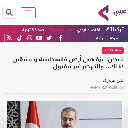
تركيا21
اقتصاد تركي
سياسة تركية
صحافة تركية
منوعات تركية
سياسة تركية
فيدان: غزة هي أرض فلسطينية وستبقى
كذلك.. والتهجير غير مقبول
لندن- عربي21
08-Mar-25
03:58 AM