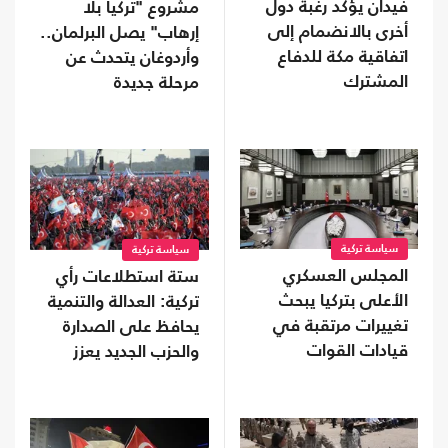
فيدان يؤكد رغبة دول
مشروع "تركيا بلا
أخرى بالانضمام إلى
إرهاب" يصل البرلمان..
اتفاقية مكة للدفاع
وأردوغان يتحدث عن
المشترك
مرحلة جديدة
سياسة تركية
سياسة تركية
المجلس العسكري
ستة استطلاعات رأي
الأعلى بتركيا يبحث
تركية: العدالة والتنمية
تغييرات مرتقبة في
يحافظ على الصدارة
قيادات القوات
والحزب الجديد يعزز
المسلحة
موقعه