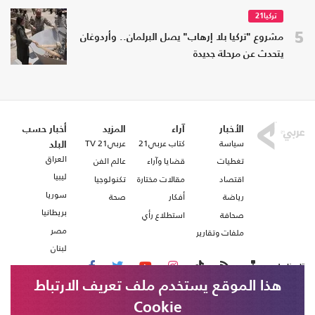
تركيا21
5
مشروع "تركيا بلا إرهاب" يصل البرلمان.. وأردوغان
يتحدث عن مرحلة جديدة
الأخبار
آراء
المزيد
أخبار حسب
سياسة
كتاب عربي21
عربي21 TV
البلد
العراق
تغطيات
قضايا وآراء
عالم الفن
ليبيا
اقتصاد
مقالات مختارة
تكنولوجيا
سوريا
رياضة
أفكار
صحة
بريطانيا
صحافة
استطلاع رأي
مصر
ملفات وتقارير
لبنان
تابعنا على
هذا الموقع يستخدم ملف تعريف الارتباط
Cookie
من نحن