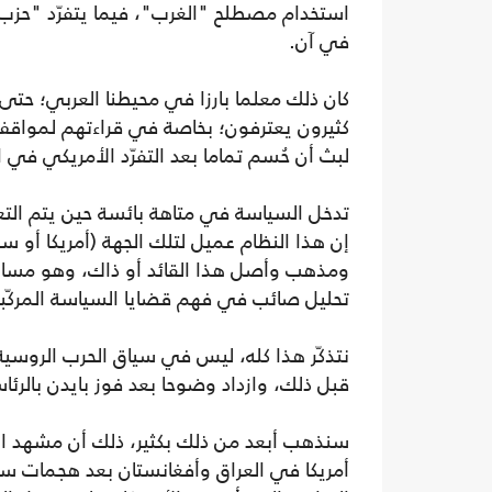
استخدام مصطلح "الغرب"، فيما يتفرّد "حزب الت
في آن.
كان ذلك معلما بارزا في محيطنا العربي؛ حتى أ
كثيرون يعترفون؛ بخاصة في قراءتهم لمواقف 
لبث أن حُسم تماما بعد التفرّد الأمريكي في
تدخل السياسة في متاهة بائسة حين يتم التعام
إن هذا النظام عميل لتلك الجهة (أمريكا أو 
ومذهب وأصل هذا القائد أو ذاك، وهو مسار ي
تحليل صائب في فهم قضايا السياسة المركّبة
نتذكّر هذا كله، ليس في سياق الحرب الروسي
قبل ذلك، وازداد وضوحا بعد فوز بايدن بالرئ
سنذهب أبعد من ذلك بكثير، ذلك أن مشهد التفر