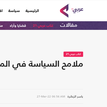
(current)
الرئيسية
سياسة
اق
مقالات
كتاب عربي 21
قضايا وآراء
مق
كتاب عربي 21
ملامح السياسة في المن
ياسر الزعاترة
27-Mar-22
06:56 AM