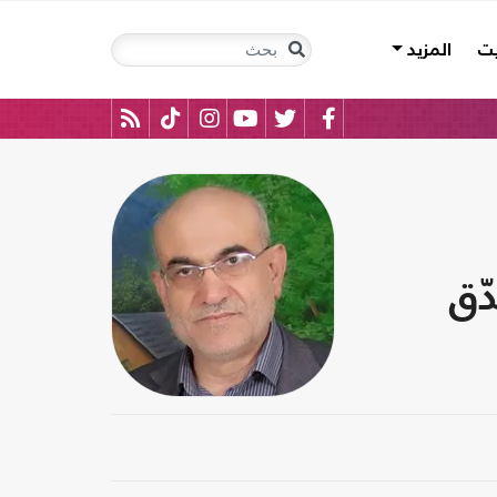
يت
المزيد
ّق