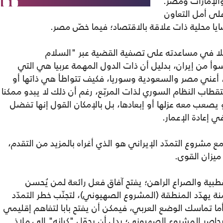
والإمارات ومصر.
على أمل التعاون
ا محلية ذات علاقة بالاقتصاد؛ فيما خصّ مصر.
مثلا في مساعدته على تصفية القضية عبر "السلام
وأ من إيران، بدليل أن ذات الدول المهمة عربيا هي التي
 أعني مصر والسعودية وسوريا، فكيف تتواطأ هي ذاتها أو
قطاب النظام السوري لذات المربّع، رغم أن ذلك لا يبدو ممكنا
يصعب معه عزلها أو إبعادها، بل بالإمكان القول إنها تفضل
 إعادة الإعمار.
 مشروع التمدّد الإيراني هو الذي أغراه بالمزيد من التقدم،
ميزان القوى.
قطبية والصراع الراهن؛ يفتح آفاق فعل رائعة لمن يُحسن
 يهدّد المنطقة (المشروع الصهيوني)، لتجنّب خطر التمدّد
ما تماسك الوضع العربي، فيمكن أن يفتح بابا لتفاهم إقليمي
ويحاصر المشروع الصهيوني؛ بدل أن يحوّل "كيانه" إلى ملاذ