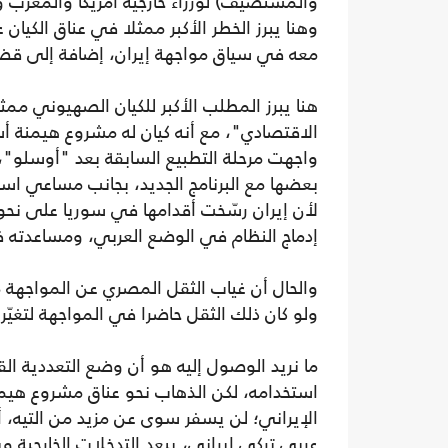
والمستضيف) لوزراء خارجية أمريكا والمغرب 
وهنا يبرز الخطر الأكبر ممثلا في عناق الكيان 
معه في سياق مواجهة إيران، إضافة إلى قضاي
هنا يبرز المطلب الأكبر للكيان الصهيوني م
الاقتصادي"، مع أنه كيان له مشروع هيمنة أس
واجهت مرحلة التطبيع السابقة بعد "أوسلو"،
بعضها مع البرنامج الجديد، بجانب مساعي است
لأن إيران رسّخت أقدامها في سوريا على نحو 
إدماج النظام في الوضع العربي، ومساعدته في
والحال أن غياب الثقل المصري عن المواجهة مع
ولو كان ذلك الثقل حاضرا في المواجهة لتغيّر 
ما نريد الوصول إليه هو أن وضع التعددية ال
استخدامه، لكن الذهاب نحو عناق مشروع هيمنة
الإيراني؛ لن يسفر سوى عن مزيد من التيه، أ
عربي تركي إيراني، يبعد التدخلات الخارجية 