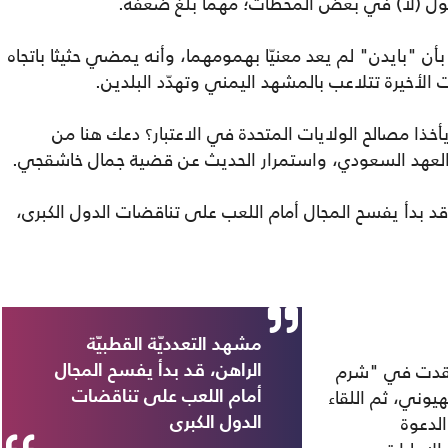
يقول (لا) في بعض المحطات؛ مهما بلغ ضعفه.
أن "بايدن" لم يعد معنيّا بهمومهما، وأنه يمضي حثيثا باتجاه
الأخيرة تتلاعب بالمشهد اليمني وتهدّد البلدين.
يأخذا مصالح الولايات المتحدة في الاعتبار؟ دعك هنا من
 العهد السعودي، واستمرار الحديث عن قضية جمال خاشقجي.
 قد بدأ يفسح المجال أمام اللعب على تناقضات الدول الكبرى،
مشهد التعدديّة القطبيّة
ي عقدت في "شرم
الراهن، قد بدأ يفسح المجال
يوني، ثم اللقاء
أمام اللعب على تناقضات
الدعوة
الدول الكبرى