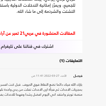
للجميع، ويعزّز إمكانية التدخلات الدولية با
التشتت والشرذمة إلى ما شاء الله.
المقالات المنشورة في عربي21 تعبر عن آراء أصحابها ولا تعبر عن رأي أو موقف الصحيفة.
اشترك في قناتنا على تليغرام
التعليقات (1)
الأحد، 27-03-2022
11:41 ص
فيصل
بارك الله فيك دائما تضع النقاط فوق الحروف. قبل كنت افسر 
بمجريات الاحداث ثم فجأة ارى الاحداث تفلت من يدي واحدة تلو
منصة تويتر واعتقد اني اليوم افضل رشدا وفهما للاحداث بف