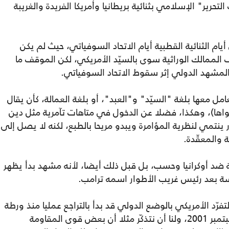
حرير" الإسلامي بثنائية بريطانيا وأمريكا الفريدة والغريبة
يام الثنائية القطبية أيام الاتحاد السوفياتي، حيث لم يكن
الممالك الوراثية سوى بالسيّد الأمريكي، لكن الموقف ما
 المشهد الدولي إثر سقوط الاتحاد السوفياتي.
ل معها بلغة "السيّد" و"العبد"، أو بلغة العمالة، كأن يقال
سواها)، وهكذا، فضلا عن الدخول في متاهات تآمرية مثل دين
نتمي لنظرية المؤامرة ويبدو مريحا بالطبع، لكنه لا يصل إلى
 والمعقّدة.
ة ضد أوكرانيا وحسب، بل قبل ذلك أيضا، لأنه مشهد بدأ يظهر
اسة بعد رئيس غريب الأطوار اسمه ترامب.
ّد الأمريكي بالوضع الدولي قد بدأ بالتراجع عمليا منذ ورطة
أمريكا في العراق وأفغانستان بعد هجمات سبتمبر 2001، ولنا أن نتذكّر مثلا أن بعض قوى المقاومة