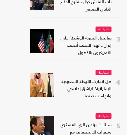
باب النقاش حول مقترح الحكم
الذاتي المغربي
سياسة
3
تفاصيل الضربة الوشيكة على
إيران.. لهذا السبب أصيب
الأمريكيون بالذهول
سياسة
4
هل انهارت التهدئة السعودية
الإماراتية؟ تراشق إعلامي
واتهامات جديدة
سياسة
5
ممثلات يرتدين الزي العسكري..
ودعوات للاصطفاف مع