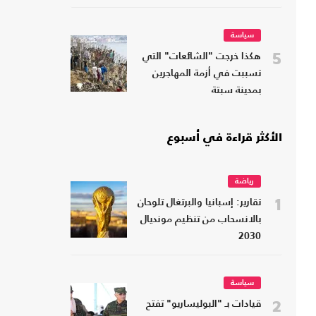
سياسة
5
هكذا خرجت "الشائعات" التي
تسببت في أزمة المهاجرين
بمدينة سبتة
الأكثر قراءة في أسبوع
رياضة
1
تقارير: إسبانيا والبرتغال تلوحان
بالانسحاب من تنظيم مونديال
2030
سياسة
2
قيادات بـ "البوليساريو" تفتح