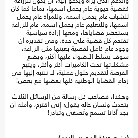
والدعم الذى يراه ويدعو إليه، أن يكون للزراعة
كقضية حيوية عام يحمل اسمها، تماما كما كان
للشباب عام يحمل اسمه، وللمرأة عام يحمل
اسمها، وللتعليم عام يحمل اسمه. عام للزراعة
يستحضر قضاياها، ومعها إرادة سياسية
تقتحم كل قضية على حدة. وفي تقديره أن
وجود عام كامل لقضية بعينها مثل الزراعة،
سوف يسلط الأضواء عليها أكثر، ويضع
مشكلاتها تحت الكاميرات أكثر وأكثر، ويتيح
الفرصة لتقديم حلول عملية، لا ننتبه إليها في
زحام القضايا الوطنية كلها بعضها مع بعض!
وهكذا، فصاحب كل رسالة من الرسائل الثلاث
يتحدث ولسان حاله يقول؛ إني أقترح، وأمله أن
يجد آذانا تسمع وتُصغي وتُبادر!
(عن صحيفة المصري اليوم)