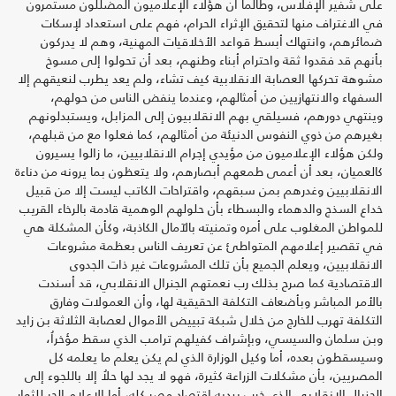
على شفير الإفلاس، وطالماُ أن هؤلاء الإعلاميون المضللون مستمرون
في الاغتراف منها لتحقيق الإثراء الحرام، فهم على استعداد لإسكات
ضمائرهم، وانتهاك أبسط قواعد الأخلاقيات المهنية، وهم لا يدركون
بأنهم قد فقدوا ثقة واحترام أبناء وطنهم، بعد أن تحولوا إلى مسوخ
مشوهة تحركها العصابة الانقلابية كيف تشاء، ولم يعد يطرب لنعيقهم إلا
السفهاء والانتهازيين من أمثالهم، وعندما ينفض الناس من حولهم،
وينتهي دورهم، فسيلقي بهم الانقلابيون إلى المزابل، ويستبدلونهم
بغيرهم من ذوي النفوس الدنيئة من أمثالهم، كما فعلوا مع من قبلهم،
ولكن هؤلاء الإعلاميون من مؤيدي إجرام الانقلابيين، ما زالوا يسيرون
كالعميان، بعد أن أعمى طمعهم أبصارهم، ولا يتعظون بما يرونه من دناءة
الانقلابيين وغدرهم بمن سبقهم، واقتراحات الكاتب ليست إلا من قبيل
خداع السذج والدهماء والبسطاء بأن حلولهم الوهمية قادمة بالرخاء القريب
للمواطن المغلوب على أمره وتمنيته بالآمال الكاذبة، وكأن المشكلة هي
في تقصير إعلامهم المتواطئ عن تعريف الناس بعظمة مشروعات
الانقلابيين، ويعلم الجميع بأن تلك المشروعات غير ذات الجدوى
الاقتصادية كما صرح بذلك رب نعمتهم الجنرال الانقلابي، قد أسندت
بالأمر المباشر وبأضعاف التكلفة الحقيقية لها، وأن العمولات وفارق
التكلفة تهرب للخارج من خلال شبكة تبييض الأموال لعصابة الثلاثة بن زايد
وبن سلمان والسيسي، وبإشراف كفيلهم ترامب الذي سقط مؤخراُ،
وسيسقطون بعده، أما وكيل الوزارة الذي لم يكن يعلم ما يعلمه كل
المصريين، بأن مشكلات الزراعة كثيرة، فهو لا يجد لها حلاُ إلا باللجوء إلى
الجنرال الانقلابي الذي خرب بيديه اقتصاد مصر كله، أما الإعلام الحر للثوار