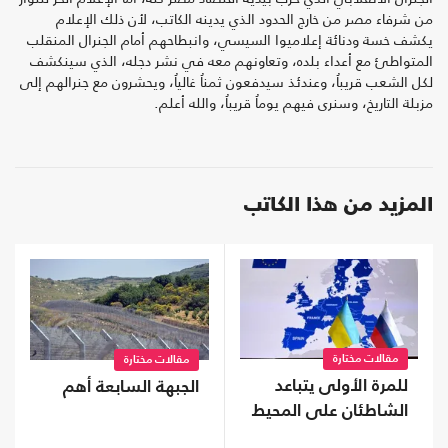
من شرفاء مصر من خارج الحدود الذي يدينه الكاتب، لأن ذلك الإعلام
يكشف خسة ودنائة إعلاميوا السيسي، وانبطاحهم أمام الجنرال المنقلب
المتواطئ مع أعداء بلده، وتعاونهم معه في نشر دجله، الذي سينكشف
لكل الشعب قريباُ، وعندئذ سيدفعون ثمناُ غالياُ، ويحشرون مع جنرالهم إلى
مزبلة التاريخ، وسنرى فيهم يوماُ قريباُ، والله أعلم.
المزيد من هذا الكاتب
مقالات مختارة
مقالات مختارة
للمرة الأولى يتباعد
الجبهة السابعة أهم
الشاطئان على المحيط