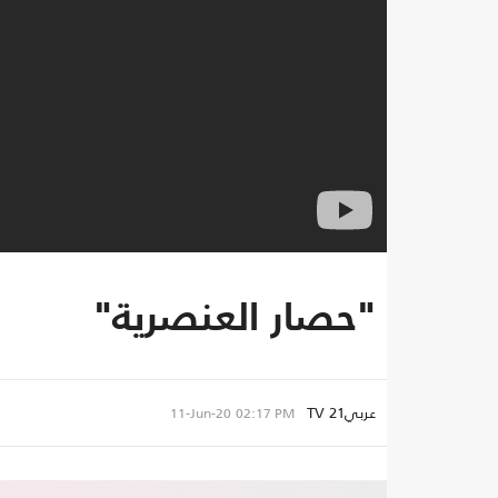
"حصار العنصرية"
عربي21 TV
11-Jun-20
02:17 PM