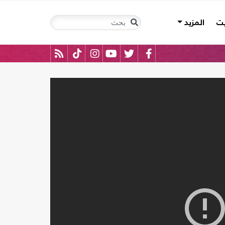
يت
المزيد