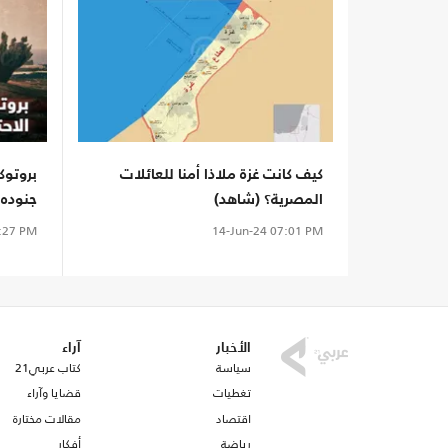
كيف كانت غزة ملاذا أمنا للعائلات
بروتوك
المصرية؟ (شاهد)
جنوده!
:27 PM
14-Jun-24
07:01 PM
الأخبار
آراء
سياسة
كتاب عربي21
تغطيات
قضايا وآراء
اقتصاد
مقالات مختارة
رياضة
أفكار