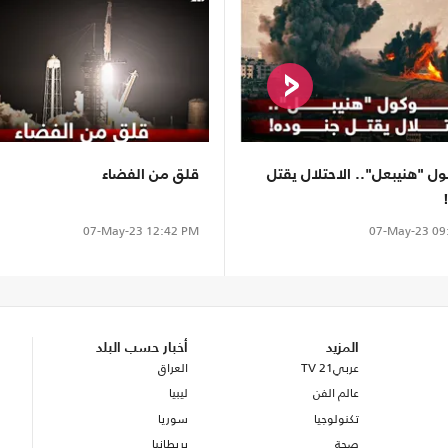
ول "هنيبعل".. الاحتلال يقتل
قلق من الفضاء
07-May-23
12:42 PM
07-May-23
09
المزيد
أخبار حسب البلد
عربي21 TV
العراق
عالم الفن
ليبيا
تكنولوجيا
سوريا
صحة
بريطانيا