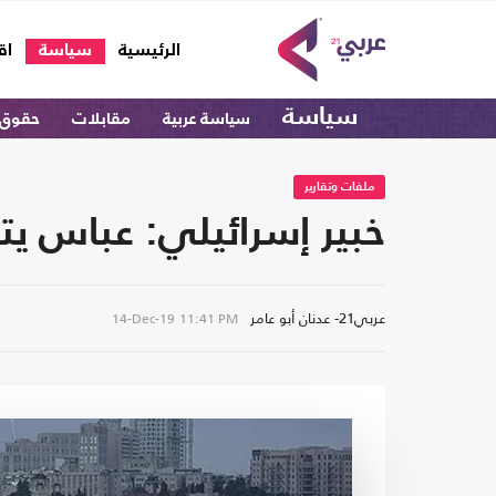
(current)
الرئيسية
سياسة
اق
سياسة
سياسة عربية
مقابلات
حقوق 
ملفات وتقارير
خبير إسرائيلي: عباس يت
عربي21- عدنان أبو عامر
14-Dec-19
11:41 PM