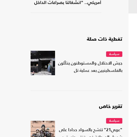
أمريكي.. "انشغالنا بصراعات الداخل
يحجب ما يتغير بواشنطن"
تغطية ذات صلة
سياسة
جيش الاحتلال والمستوطنون ينكّلون
بالفلسطينيين بعد عملية تل
تقرير خاص
سياسة
"عربي21" تتشح بالسواد حدادا على