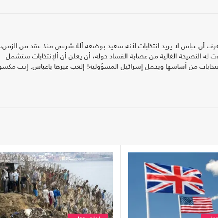
عرف أن عباس لا يريد انتخابات لأنه سعيد بوضعه أللاشرعى منذ عقد من الزمن، 
اءت له النصيحة الغالية من عصابة الفساد حوله، أن يعلن أن ألإنتخابات ستشمل
تخابات من أساسها ويحمل إسرائيل المسؤولية! إلعب غيرها ياعباس. إنت مكش