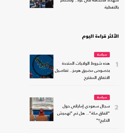
شهداء الصحافة في غزة.. وتستمر
بالتغطية
الأكثر قراءة اليوم
سياسة
1
هذه شروط الولايات المتحدة
بخصوص مضيق هرمز.. تفاصيل
الاتفاق المقترح
سياسة
2
سجال سعودي إماراتي حول
"اتفاق مكة".. هل تم "تهميش
الخليج؟"