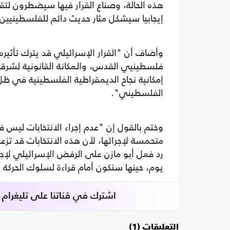
هذه الحالة، وصناع القرار فيها سيضطرون لتقد
إيجابيا سيشكل مثار حديث دائم للفلسطينيين خ
وأضاف أن "القرار الإسرائيلي قد يترك تأثيره
فلسطينيي القدس، والمكانة القانونية لشرقي
إمكانية نجاح الديمقراطية الفلسطينية في ظ
الفلسطيني".
وختم بالقول إن "عدم إجراء الانتخابات ليس
متحمسة لإجرائها، لأن هذه الانتخابات قد تز
رد فعل أبو مازن على الرفض الإسرائيلي لإجر
يوم، حينها سنكون أمام قراءة لسلوك الحركة
اشترك في قناتنا على تليغرام
التعليقات (1)