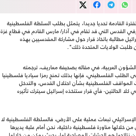
قترة القادمة تحديا جديدا، يتمثل بطلب السلطة الفلسطينية
شرقي القدس التي قد تقام في آذار/ مارس القادم في قطاع غزة
ئيل مطالبة باتخاذ قرار حول مشاركة المقدسيين بهذه
لشؤون العربية، في مقاله بصحيفة معاريف، ترجمته
ل على الطلب الفلسطيني، فإنها بذلك تمنح رمزا سياديا فلسطينيا
لمواقف الفلسطينية بشأن احتلال القدس، والتدخل
كلا الحالتين- فأي قرار ستتخذه إسرائيل سيترك تأثيره
الإسرائيلي تبعات عملية على الأرض، فالسلطة الفلسطينية لا
 من خلالها مناورة فلسطينية داخلية، نحن أمام علبة يديرها
تائجها هو الحيثيات المصاحبة لها، بحيث يمكن من خلالها