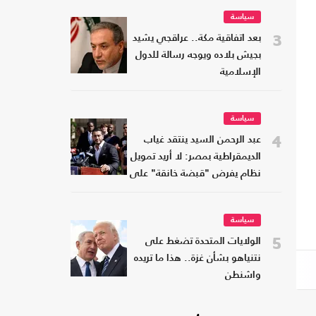
سياسة
3
بعد اتفاقية مكة.. عراقجي يشيد
بجيش بلاده ويوجه رسالة للدول
الإسلامية
سياسة
4
عبد الرحمن السيد ينتقد غياب
الديمقراطية بمصر: لا أريد تمويل
نظام يفرض "قبضة خانقة" على
شعبه
سياسة
5
الولايات المتحدة تضغط على
نتنياهو بشأن غزة.. هذا ما تريده
واشنطن