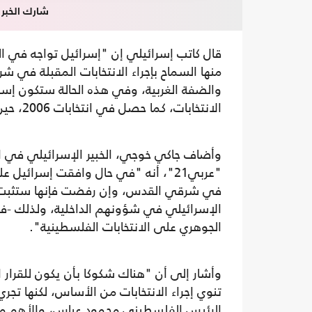
شارك الخبر
قال كاتب إسرائيلي إن "إسرائيل تواجه في ال
منها السماح بإجراء الانتخابات المقبلة في 
والضفة الغربية، وفي هذه الحالة ستكون إسرا
الانتخابات، كما حصل في انتخابات 2006، حين طلبت الولايات المتحدة ذلك".
وأضاف جاكي خوجي، الخبير الإسرائيلي في ا
"عربي21"، أنه "في حال وافقت إسرائي
في شرقي القدس، وإن رفضت فإنها ستثبت ا
الإسرائيلي في شؤونهم الداخلية، ولذلك -في 
الجوهري على الانتخابات الفلسطينية".
وأشار إلى أن "هناك شكوكا بأن يكون للقرار 
تنوي إجراء الانتخابات من الأساس، لكنها تجري
الرئيس الفلسطيني محمود عباس، والأهم من ن