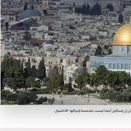
ل إن إسرائيل أيضا ليست متحمسة لإجرائها- الأناضول