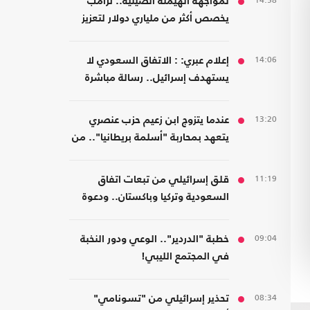
14:58
لمواجهة الهيمنة الصينية.. ترامب
يخصص أكثر من ملياري دولار لتعزيز
إنتاج المعادن الحيوية
14:06
إعلام عبري: : الاتفاق السعودي لا
يستهدف إسرائيل.. رسالة مباشرة
إلى إيران
13:20
عندما يتزوج ابن زعيم حزب عنصري
يتعهد بمحاربة "أسلمة بريطانيا".. من
مسلمة!
11:19
قلق إسرائيلي من تبعات اتفاق
السعودية وتركيا وباكستان.. ودعوة
لتشكيل تحالفات موازية
09:04
خطبة "الدردير".. الوعي ودور النخبة
في المجتمع الليبي!
08:34
تحذير إسرائيلي من "تسونامي"