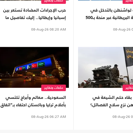
قارير
ملفات وتقارير
 لواشنطن بالتدخل في
حرب الإجراءات المضادة تستعر بين
السياسة البريطانية عبر منحة بـ500
إسبانيا وإيطاليا.. إليك تفاصيل ما
ر
يجري
08-Aug-26
0
08-Aug-26
08:20 AM
قارير
ملفات وتقارير
بقاء حكم الشيعة في
السعودية.. معالم وأبراج تكتسي
هن نزع سلاح الفصائل؟
بأعلام تركيا وباكستان احتفاء بـ"اتفاق
مكة"
08-Aug-26
0
08-Aug-26
06:27 AM