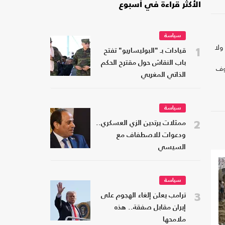
الأكثر قراءة في أسبوع
سياسة
ولا
1
قيادات بـ "البوليساريو" تفتح
باب النقاش حول مقترح الحكم
وف
الذاتي المغربي
سياسة
2
ممثلات يرتدين الزي العسكري..
ودعوات للاصطفاف مع
السيسي
سياسة
3
ترامب يعلن إلغاء الهجوم على
إيران مقابل صفقة.. هذه
ملامحها