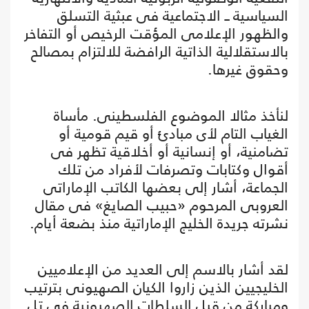
السياسية ــ الاجتماعية فى عبثية التسلق
والظهور الإعلامى المؤقت الرخيص أو التفاخر
بالاستقلالية الذاتية الرافضة للالتزام بمصالح
وحقوق غيرها.
لنأخذ مثالا الموضوع الفلسطينى. مأساة
الغياب التام لأى مبادئ أو قيم قومية أو
تضامنية، أو إنسانية أو أخلاقية تظهر فى
أقوال وكتابات وتصرفات لأفراد من تلك
الجماعة، أشار إلى بعضها الكاتب الإماراتى
العروبى المرحوم «حبيب الصايغ» فى مقال
نشرته جريدة الخليج الإماراتية منذ بضعة أيام.
لقد أشار بالاسم إلى العديد من الإعلاميين
الخليجيين الذين زاروا الكيان الصهيونى بترتيب
ومباركة من قبل السلطات الصهيونية فى تل