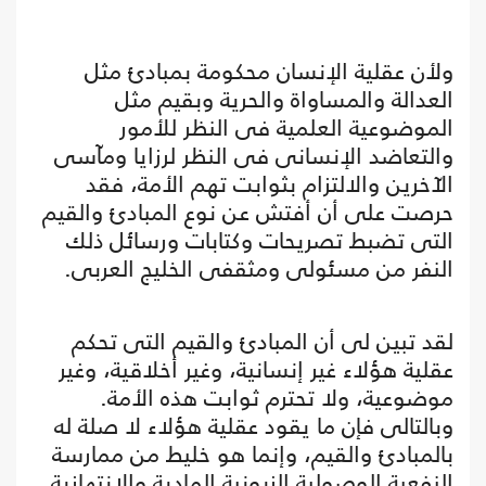
ولأن عقلية الإنسان محكومة بمبادئ مثل
العدالة والمساواة والحرية وبقيم مثل
الموضوعية العلمية فى النظر للأمور
والتعاضد الإنسانى فى النظر لرزايا ومآسى
الآخرين والالتزام بثوابت تهم الأمة، فقد
حرصت على أن أفتش عن نوع المبادئ والقيم
التى تضبط تصريحات وكتابات ورسائل ذلك
النفر من مسئولى ومثقفى الخليج العربى.
لقد تبين لى أن المبادئ والقيم التى تحكم
عقلية هؤلاء غير إنسانية، وغير أخلاقية، وغير
موضوعية، ولا تحترم ثوابت هذه الأمة.
وبالتالى فإن ما يقود عقلية هؤلاء لا صلة له
بالمبادئ والقيم، وإنما هو خليط من ممارسة
النفعية الوصولية الزبونية المادية والانتهازية