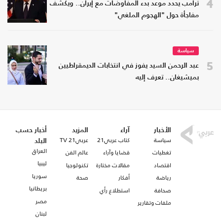
4
ترامب يحدد موعد بدء المفاوضات مع إيران.. ويكشف
مفاجأة حول "الهجوم الملغي"
سياسة
5
عبد الرحمن السيد يفوز في انتخابات الديمقراطيين
بميشيغان.. تعرف إليه
الأخبار
آراء
المزيد
أخبار حسب
سياسة
كتاب عربي21
عربي21 TV
البلد
العراق
تغطيات
قضايا وآراء
عالم الفن
ليبيا
اقتصاد
مقالات مختارة
تكنولوجيا
سوريا
رياضة
أفكار
صحة
بريطانيا
صحافة
استطلاع رأي
مصر
ملفات وتقارير
لبنان