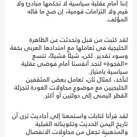
إننا أمام عقلية سياسية لا تحكمها مبادئ ولا
قيم ولا التزامات قومية، إن صح ما قاله
المؤلف.
لقد كتبت من قبل وتحدثت عن الظاهرة
الخليجية فى تعاملها مع امتدادها العربى بخفة
وسوء تقدير. لكن، شيئا فشيئا، تتسع
«الفجوة» لنجد أنفسنا أمام فوضى عقلية
سياسية بامتياز.
لنأخذ، كمثال ثان، تعامل بعض المثقفين
الخليجيين مع موضوع محاولات العودة لتجزئة
القطر اليمنى إلى دولتين أو أكثر.
لقد قرأنا كتابات واستمعنا إلى أحاديث ترى أن
تاريخ اليمن الحديث وتكويناته القبلية
والمذهبية تجعل من محاولات الانفصال