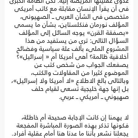
عدوى عقليتها المريضة إليه. لكن الطامة الكبرى
فى أن يقرأ الإنسان مقابلة مع كاتب أمريكى
متخصص فى الشأن العربى ــ الصهيونى،
المؤلف نورمان فنكلستاين، بشأن ما يسمى
«بصفقة القرن» يوجه السائل إلى المؤلف
السؤال التالى: ترى من يستفيد من هذا
المشروع الملىء بألف علة سياسية وفضائح
أخلاقية ظالمة؟ أهى أمريكا أم « إسرائيل»؟
يصفعك الجواب من شخص كتب عن
الموضوع كثيرا من المقاولات والكتب،
وبالتالى بالغ الاطلاع «لا أمريكا ولا إسرائيل»،
بل إنها جهة خليجية تسعى لقيام حلف
صهيوني ــ أمريكي ــ عربي.
لا يهمنا إن كانت الإجابة صحيحة أم خاطئة،
فكونها تذكر بهذه الصورة المباشرة المفجعة
يجعلنا نشعر بأننا ما عدنا هنا أمام عقلية أفراد.