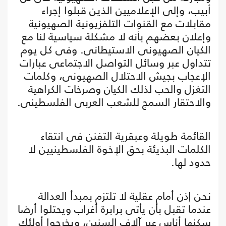
أبيب، وإلى الإعلاميين الذين قبلوا إجراء
مقابلات مع القنوات التلفزيونية الصهيونية
وإعلان بعضهم بأنه لا مشكلة سياسية لنا مع
الكيان الصهيونى الاستيطانى. وفى كل يوم
تتداول عبر وسائل التواصل الاجتماعى عبارات
الإعجاب بجيش الاحتلال الصهيونى، وكلمات
التغزل والحب لذلك الكيان وصرخات الكراهية
والاحتقار السمج للشعب العربى الفلسطينى.
القائمة طويلة وعبقرية التفنن فى انتقاء
الكلمات البذيئة بحق الإخوة الفلسطينيين لا
حدود لها.
نحن إذن أمام عقلية لا تلتزم بمبدأ العدالة
عندما تقبل بأن يأتى برابرة أغراب ويحتلوا أرضا
سكنها أناس عبر آلاف السنين، ويخرجوا أولئك