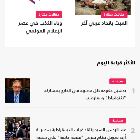
مقالات مختارة
مقالات مختارة
العبث باتحاد عربي آخر
وباء الكذب في عصر
الإعلام العولمي
الأكثر قراءة اليوم
سياسة
1
تدشين حكومة ظل مصرية في الخارج بمشاركة
"تكنوقراط" ومعارضين
سياسة
2
عبد الرحمن السيد ينتقد غياب الديمقراطية بمصر: لا
أريد تمويل نظام يفرض "قبضة خانقة" على شعبه