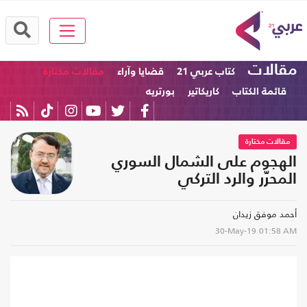
مقالات
كتاب عربي 21
قضايا وآراء
مقالات مختارة
قائمة الكتاب
كاريكاتير
بورتريه
مقالات مختارة
الهجوم على الشمال السوري
المحرّر والرد التركي
أحمد موفق زيدان
30-May-19
01:58 AM