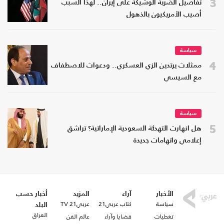
3
تفاصيل الضربة الوشيكة على إيران.. لهذا السبب
أصيب الأمريكيون بالذهول
سياسة
4
ممثلات يرتدين الزي العسكري.. ودعوات للاصطفاف
مع السيسي
سياسة
5
هل انهارت التهدئة السعودية الإماراتية؟ تراشق
إعلامي واتهامات جديدة
الأخبار
آراء
المزيد
أخبار حسب
سياسة
كتاب عربي21
عربي21 TV
البلد
العراق
تغطيات
قضايا وآراء
عالم الفن