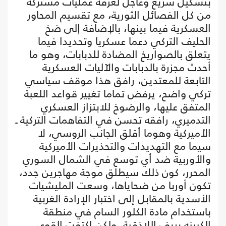
بتشكيل سريع وعاجل لغرفة عمليات مشتركة
من كل الفصائل الثورية، مع تقسيم المحاور
العسكرية فيما بينها، بالإضافة إلى ضخ
الحليف التركي دعما عسكريا وتحديدا فيما
يتعلق بالصواريخ المضادة للدبابات، وهو ما
أحدث مجزرة بالدبابات والآليات العسكرية
التابعة للمعتدين، رافق هذا موقف سياسي
تركي واضح، يرفض تماما تغيير قواعد اللعبة
المتفق عليها، والرضوخ للابتزاز العسكري
التدميري، رافقه تحسن في التفاهمات التركية ـ
الأميركية وهوما أقلق الجانب الروسي، لا
سيما مع التهديدات والتحذيرات الأميركية
والأوربية ضد أي توسع في الشمال السوري
المحرر، كون ذلك سيطلق موجة مهاجرين جدد،
تكون أوربا من ضحاياها، وسعت المليشيات
الأسدية بالمقابل إلى اختبار الإرادة الغربية
باستخدام مادة الكلور السام في منطقة
الكبينه بريف اللاذقية، ولكن اكتفت القوى