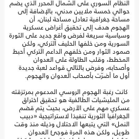
النظام السوري على الشمال المحرر الذي يضم
حوالي خمسة ملايين مدني، بالإضافة إلى
مساحة جغرافية تعادل مساحة لبنان، أن
الهجوم هدف إلى تحقيق أغراض عسكرية
وسياسية سريعة لفرض واقع جديد على الثورة
السورية ومن خلفها الحليف التركي، ولكن
صمود الثوار ومن خلفهم الداعم التركي أحبط
المخطط، وقلب الطاولة على العدوان
وأصحابه، وفرض بالتالي قواعد لعبة جديدة
أول ما أضرّت بأصحاب العدوان والهجوم.
‏ كانت رغبة الهجوم الروسي المدعوم بمرتزقته
من المليشيات الطائفية هو تحقيق اختراق
عسكري مهم على الأرض، بحيث يتم قضم
الجغرافيا الثورية تنفيذا لاستراتيجية «دبيب
النمل» التي يتبعها الاحتلال وذيله منذ وقت
طويل، ولكن هذه المرة فوجئ العدوان