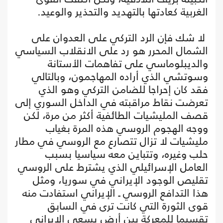
الغربية كعادتها بالتهديد والتحذير والوعيد.
‏ لا شك فإن الرد التركي على العدوان على
الشمال المحرر هو رد على الانقلاب السياسي
والديبلوماسي على تفاهمات الأستانة
وسوتشي الذي أراده المهاجمون، وبالتالي
فقد كان إحراجا للضامن التركي وهو الذي
تعرضت نقاط مراقبته في الداخل السوري إلى
قصف المليشيات الطائفية أكثر من مرة، لكن
ووجه الهجوم الروسي هذه المرة بغياب
مليشيات لا تزال تتصارع مع الروسي في مطار
حلب وغيره، وتتباين معه سياسيا بسبب
العامل الإسرائيلي الذي يشترط على الروسي
تقليص الوجود الإيراني في سوريا، ومثل
هذا التدافع الروسي ـ الإيراني استفادت منه
قوى الثورة التي كانت ترى في السابق
تقسيما للمعركة بين أرض يسعى الإيراني