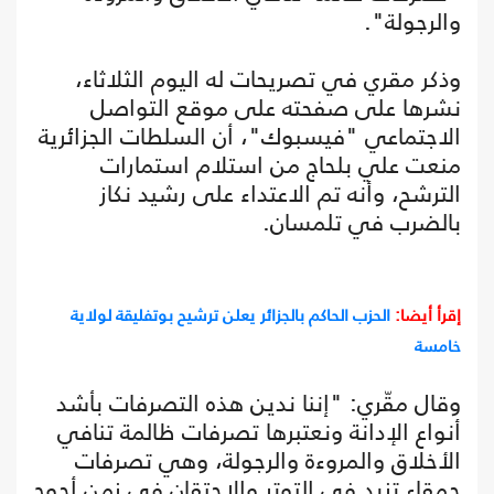
والرجولة".
وذكر مقري في تصريحات له اليوم الثلاثاء،
نشرها على صفحته على موقع التواصل
الاجتماعي "فيسبوك"، أن السلطات الجزائرية
منعت علي بلحاج من استلام استمارات
الترشح، وأنه تم الاعتداء على رشيد نكاز
بالضرب في تلمسان.
إقرأ أيضا:
الحزب الحاكم بالجزائر يعلن ترشيح بوتفليقة لولاية
خامسة
وقال مقّري: "إننا ندين هذه التصرفات بأشد
أنواع الإدانة ونعتبرها تصرفات ظالمة تنافي
الأخلاق والمروءة والرجولة، وهي تصرفات
حمقاء تزيد في التوتر والاحتقان في زمن أحوج