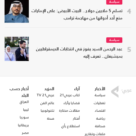
سياسة
4
تسلم 5 ملايين دولار.. البيت الأبيض: على الإمارات
منع أحد أدواتها من مهاجمة ترامب
سياسة
5
عبد الرحمن السيد يفوز في انتخابات الديمقراطيين
بميشيغان.. تعرف إليه
الأخبار
آراء
المزيد
أخبار حسب
سياسة
كتاب عربي21
عربي21 TV
البلد
العراق
تغطيات
قضايا وآراء
عالم الفن
ليبيا
اقتصاد
مقالات مختارة
تكنولوجيا
سوريا
رياضة
أفكار
صحة
بريطانيا
صحافة
استطلاع رأي
مصر
ملفات وتقارير