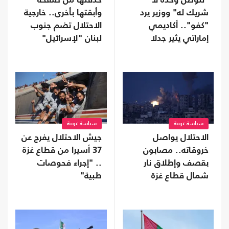
"للوطن وحده لا
حذفتها من صفحة
شريك له" ووزير يرد
وأبقتها بأخرى.. خارجية
"كفو".. أكاديمي
الاحتلال تضم جنوب
إماراتي يثير جدلا
لبنان "لإسرائيل"
بمنشور عن الولاء
سياسة عربية
سياسة عربية
الاحتلال يواصل
جيش الاحتلال يفرج عن
خروقاته.. مصابون
37 أسيرا من قطاع غزة
بقصف وإطلاق نار
.. "إجراء فحوصات
شمال قطاع غزة
طبية"
وجنوبه