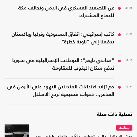
21:56
عن التصعيد العسكري في اليمن وتحالف مكة
للدفاع المشترك
19:21
كاتب إسرائيلي: اتفاق السعودية وتركيا وباكستان
يدفعنا إلى "زاوية خطرة"
19:10
"صاندي تايمز": التوغلات الإسرائيلية في سوريا
تدفع سكان الجنوب للمقاومة
18:44
مع تزايد اعتداءات المتدينين اليهود على الأرمن في
القدس.. دعوات مسيحية لردع الاحتلال
تغطية ذات صلة
سياسة