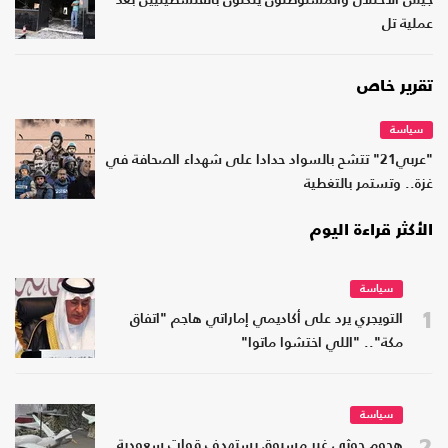
جيش الاحتلال والمستوطنون ينكّلون بالفلسطينيين بعد
عملية تل
تقرير خاص
سياسة
"عربي21" تتشح بالسواد حدادا على شهداء الصحافة في
غزة.. وتستمر بالتغطية
الأكثر قراءة اليوم
سياسة
1
التويجري يرد على أكاديمي إماراتي هاجم "اتفاق
مكة".. "اللي اختشوا ماتوا"
سياسة
2
هجوم حوثي غير مسبوق يستهدف قوات سعودية