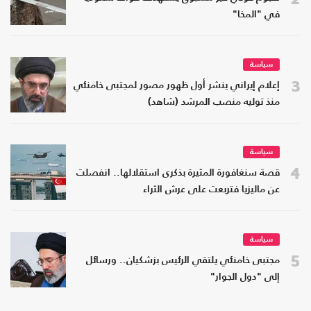
في "المخا"
سياسة
3
إعلام إيراني ينشر أول ظهور مصور لمجتبى خامنئي
منذ توليه منصب المرشد (شاهد)
سياسة
4
قصة سنغافورة المثيرة بذكرى استقلالها.. انفصلت
عن ماليزيا فتربعت على عرش الثراء
سياسة
5
مجتبى خامنئي يلتقي الرئيس بزشكيان.. ورسائل
إلى "دول الجوار"