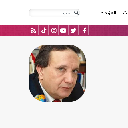
يت
المزيد