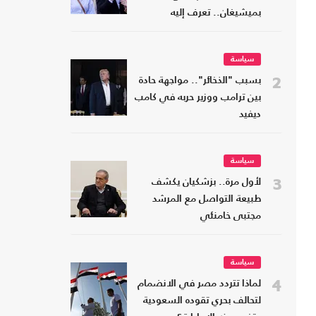
بميشيغان.. تعرف إليه
سياسة
2
بسبب "الذخائر".. مواجهة حادة
بين ترامب ووزير حربه في كامب
ديفيد
سياسة
3
لأول مرة.. بزشكيان يكشف
طبيعة التواصل مع المرشد
مجتبى خامنئي
سياسة
4
لماذا تتردد مصر في الانضمام
لتحالف بحري تقوده السعودية