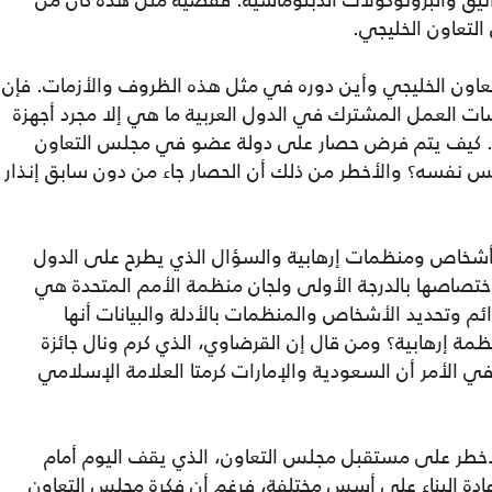
ثيق والبروتوكولات الدبلوماسية. فقضية مثل هذه كان من
التعاون الخليجي.
تعاون الخليجي وأين دوره في مثل هذه الظروف والأزمات. فإن
 العمل المشترك في الدول العربية ما هي إلا مجرد أجهزة
ت. كيف يتم فرض حصار على دولة عضو في مجلس التعاون
 نفسه؟ والأخطر من ذلك أن الحصار جاء من دون سابق إنذار
أشخاص ومنظمات إرهابية والسؤال الذي يطرح على الدول
تصاصها بالدرجة الأولى ولجان منظمة الأمم المتحدة هي
م وتحديد الأشخاص والمنظمات بالأدلة والبيانات أنها
 إرهابية؟ ومن قال إن القرضاوي، الذي كرم ونال جائزة
 الأمر أن السعودية والإمارات كرمتا العلامة الإسلامي
لأخطر على مستقبل مجلس التعاون، الذي يقف اليوم أمام
عادة البناء على أسس مختلفة، فرغم أن فكرة مجلس التعاون