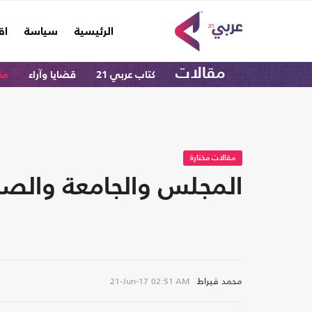
(current)
الرئيسية
سياسة
اق
مقالات
كتاب عربي 21
قضايا وآراء
مق
مقالات مختارة
المجلس والجامعة والص
محمد قيراط
21-Jun-17
02:51 AM