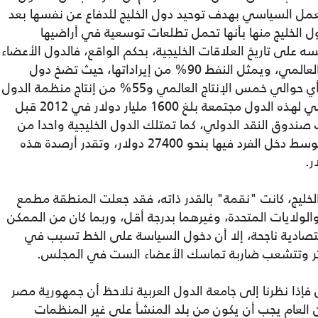
 في نوفمبر عام 1981 كإطار للعمل السياسي بهدف توحيد دول الخليج للدفاع عن نفسها بعد
ل الخليج منها بأنها تحمل تطلعات توسعية في أراضيها
 على تاريخ العلاقات الخليجية، بحكم الواقع، فالدول الأعضاء
في المجلس تملك ثلث الاحتياطي النفطي العالمي، ويمثل النفط 90% من إيراداتها، حيث تضخ دول
المجلس 17.5 مليون برميل من الخام يوميا، أي حوالي خمس الإنتاج العالمي و55% من إنتاج منظمة الدول
المصدرة للنفط (أوبك)، وإجمالي الناتج الداخلي لهذه الدول مجتمعة بلغ 1600 مليار دولار في 2012 قبل
201 إلى 1370 مليارا بحسب صندوق النقد الدولي، كما تمتلك الدول الخليجية واحدا من
أعلى مستويات الدخل في العالم، إذ يقدر متوسط دخل الفرد فيها بنحو 27400 دولار، وتقدر أرصدة هذه
الخليج، كانت "نقمة" بالقدر ذاته، فقد جعلت المنطقة مطمع
والولايات المتحدة، وغيرهما بدرجة أقل، وربما كان من الممكن
قتصادية ناجحة، إلا أن دخول السياسة على الخط تسبب في
تكثر وتتشعب ضاربة تماسك الأعضاء الست في المجلس.
فإذا نظرنا إلى جامعة الدول العربية نلاحظ أن جمهورية مصر
ن العام يجب أن يكون من بلد المنشأ على غير المنظمات