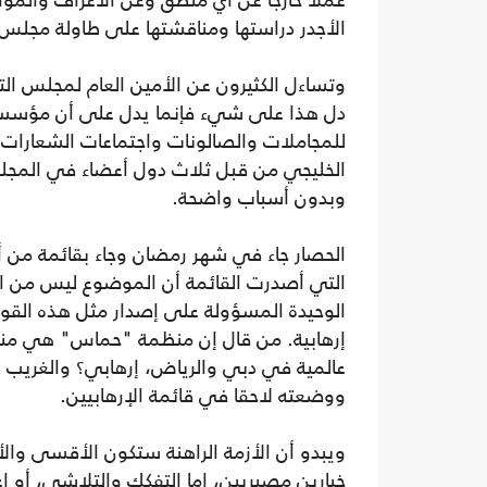
عملا خارجا عن أي منطق وعن الأعراف والموا
الأجدر دراستها ومناقشتها على طاولة مجلس 
وتساءل الكثيرون عن الأمين العام لمجلس ال
دل هذا على شيء فإنما يدل على أن مؤسسات
للمجاملات والصالونات واجتماعات الشعارا
الخليجي من قبل ثلاث دول أعضاء في المجلس
وبدون أسباب واضحة.
الحصار جاء في شهر رمضان وجاء بقائمة من 
التي أصدرت القائمة أن الموضوع ليس من اخ
الوحيدة المسؤولة على إصدار مثل هذه القوائ
إرهابية. من قال إن منظمة "حماس" هي منظمة
عالمية في دبي والرياض، إرهابي؟ والغريب في
ووضعته لاحقا في قائمة الإرهابيين.
ويبدو أن الأزمة الراهنة ستكون الأقسى وا
خيارين مصيريين، إما التفكك والتلاشي، أو إ