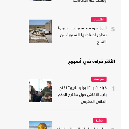
وتغيب عنه الإمارات؟
اقتصاد
5
لأول مرة منذ سنوات.. سوريا
تتجاوز احتياجاتها السنوية من
القمح
الأكثر قراءة في أسبوع
سياسة
1
قيادات بـ "البوليساريو" تفتح
باب النقاش حول مقترح الحكم
الذاتي المغربي
رياضة