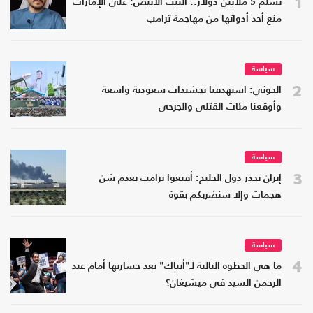
1
تسلم 5 ملايين دولار.. البيت الأبيض: على الإمارات
منع أحد أدواتها من مهاجمة ترامب
سياسة
2
الحوثي: استهدفنا تحشيدات سعودية واسعة
وأوقعنا مئات القتلى والجرحى
سياسة
3
إيران تحذر دول الخليج: أقنعوا ترامب بعدم شن
هجمات وإلا سنضربكم بقوة
سياسة
4
ما هي الخطوة التالية لـ"أيباك" بعد خسارتها أمام عبد
الرحمن السيد في ميشيغان؟