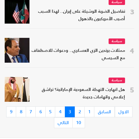
سياسة
3
تفاصيل الضربة الوشيكة على إيران.. لهذا السبب
أصيب الأمريكيون بالذهول
سياسة
4
ممثلات يرتدين الزي العسكري.. ودعوات للاصطفاف
مع السيسي
سياسة
5
هل انهارت التهدئة السعودية الإماراتية؟ تراشق
إعلامي واتهامات جديدة
الاول
السابق
1
2
3
4
5
6
7
8
9
10
التالي