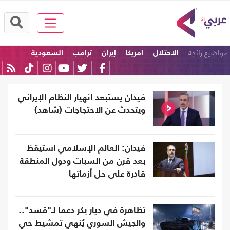
مواضيع رائجة
الاحتلال
امريكا
إيران
ترامب
السعودية
الولايات المتحدة
فيدان يستبعد انهيار النظام الإيراني
ويتحدث عن الاحتجاجات (شاهد)
فيدان: العالم الإسلامي استيقظ
بعد قرن من السبات ودول المنطقة
قادرة على حل أزماتها
تظاهرة في ديار بكر دعما لـ"قسد"..
والجيش السوري يُنهي تمشيط حي