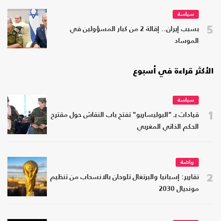
سياسة
5
بسبب إيران.. إقالة 2 من كبار المسؤولين في
الموساد
الأكثر قراءة في أسبوع
سياسة
1
قيادات بـ "البوليساريو" تفتح باب النقاش حول مقترح
الحكم الذاتي المغربي
رياضة
2
تقارير: إسبانيا والبرتغال تلوحان بالانسحاب من تنظيم
مونديال 2030