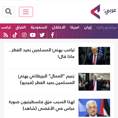
مواضيع رائجة
إيران
امريكا
الاحتلال
السعودية
العراق
ترامب
ترامب يهنئ المسلمين بعيد الفطر..
ماذا قال؟
زعيم "العمال" البريطاني يهنئ
المسلمين بعيد الفطر (فيديو)
لهذا السبب مزق فلسطينيون صورة
عباس في الأقصى (شاهد)