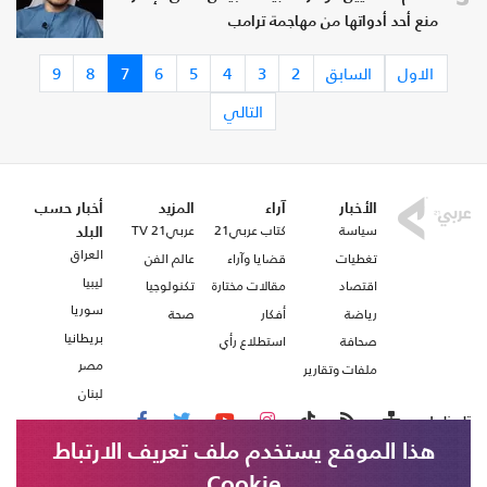
منع أحد أدواتها من مهاجمة ترامب
الاول
السابق
2
3
4
5
6
7
8
9
التالي
الأخبار
آراء
المزيد
أخبار حسب
سياسة
كتاب عربي21
عربي21 TV
البلد
العراق
تغطيات
قضايا وآراء
عالم الفن
ليبيا
اقتصاد
مقالات مختارة
تكنولوجيا
سوريا
رياضة
أفكار
صحة
بريطانيا
صحافة
استطلاع رأي
مصر
ملفات وتقارير
لبنان
تابعنا على
هذا الموقع يستخدم ملف تعريف الارتباط
Cookie