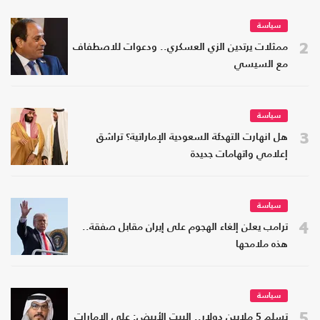
سياسة
2
ممثلات يرتدين الزي العسكري.. ودعوات للاصطفاف
مع السيسي
سياسة
3
هل انهارت التهدئة السعودية الإماراتية؟ تراشق
إعلامي واتهامات جديدة
سياسة
4
ترامب يعلن إلغاء الهجوم على إيران مقابل صفقة..
هذه ملامحها
سياسة
5
تسلم 5 ملايين دولار.. البيت الأبيض: على الإمارات