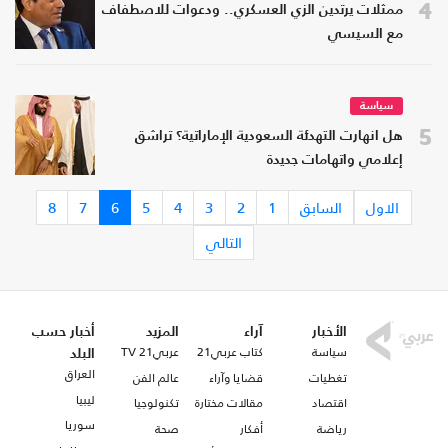
4
ممثلات يرتدين الزي العسكري.. ودعوات للاصطفاف
مع السيسي
سياسة
5
هل انهارت التهدئة السعودية الإماراتية؟ تراشق
إعلامي واتهامات جديدة
الاول
السابق
1
2
3
4
5
6
7
8
التالي
الأخبار
آراء
المزيد
أخبار حسب
سياسة
كتاب عربي21
عربي21 TV
البلد
العراق
تغطيات
قضايا وآراء
عالم الفن
ليبيا
اقتصاد
مقالات مختارة
تكنولوجيا
سوريا
رياضة
أفكار
صحة