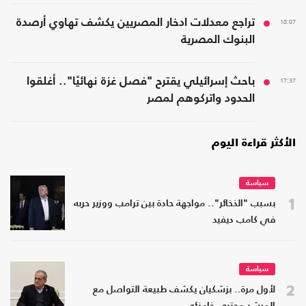
18:07
تراجع معدلات ادخار المصريين يكشف تهاوي أرصدة
البنوك المصرية
17:37
باحث إسرائيلي يقترح "فصل غزة نهائيًا".. أغلقوا
الحدود واتركوهم لمصر
الأكثر قراءة اليوم
سياسة
1
بسبب "الذخائر".. مواجهة حادة بين ترامب ووزير حربه
في كامب ديفيد
سياسة
2
لأول مرة.. بزشكيان يكشف طبيعة التواصل مع