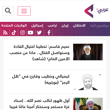
مواضيع رائجة
الاحتلال
إيران
ترامب
إسرائيل
الولايات المتحدة
امريكا
نعيم قاسم: تخطينا اغتيال القادة
وسنواصل القتال.. ماذا عن منصب
الأمين العام؟ (شاهد)
كيميائي وخطيب وقارئ في "ظل
الرمز" (بورتريه)
أول ظهور لنائب نصر الله.. إسناد
غزة مستمر وسنختار أمينا عامّا قريبا